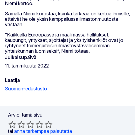
Niemi kertoo.
Samalla Niemi korostaa, kuinka tärkeää on kertoa ihmisille,
etteivät he ole yksin kamppailussa ilmastonmuutosta
vastaan.
”Kaikkialla Euroopassa ja maailmassa hallitukset,
kaupungit, yritykset, sijoittajat ja yksityishenkilöt ovat jo
ryhtyneet toimenpiteisiin ilmastoystävällisemmän
yhteiskunnan luomiseksi”, Niemi toteaa.
Julkaisupäivä
11. tammikuuta 2022
Laatija
Suomen-edustusto
Arvioi tämä sivu
tai
anna tarkempaa palautetta