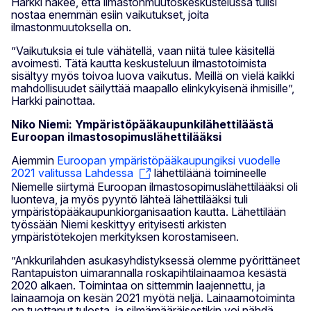
Harkki näkee, että ilmastonmuutoskeskustelussa tulisi
nostaa enemmän esiin vaikutukset, joita
ilmastonmuutoksella on.
”Vaikutuksia ei tule vähätellä, vaan niitä tulee käsitellä
avoimesti. Tätä kautta keskusteluun ilmastotoimista
sisältyy myös toivoa luova vaikutus. Meillä on vielä kaikki
mahdollisuudet säilyttää maapallo elinkykyisenä ihmisille”,
Harkki painottaa.
Niko Niemi: Ympäristöpääkaupunkilähettiläästä
Euroopan ilmastosopimuslähettilääksi
Aiemmin
Euroopan ympäristöpääkaupungiksi vuodelle
2021 valitussa Lahdessa
lähettiläänä toimineelle
Niemelle siirtymä Euroopan ilmastosopimuslähettilääksi oli
luonteva, ja myös pyyntö lähteä lähettilääksi tuli
ympäristöpääkaupunkiorganisaation kautta. Lähettilään
työssään Niemi keskittyy erityisesti arkisten
ympäristötekojen merkityksen korostamiseen.
”Ankkurilahden asukasyhdistyksessä olemme pyörittäneet
Rantapuiston uimarannalla roskapihtilainaamoa kesästä
2020 alkaen. Toimintaa on sittemmin laajennettu, ja
lainaamoja on kesän 2021 myötä neljä. Lainaamotoiminta
on tuottanut tulosta, ja silmämääräisestikin voi nähdä