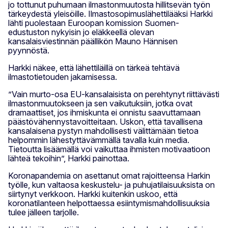
jo tottunut puhumaan ilmastonmuutosta hillitsevän työn
tärkeydestä yleisöille. Ilmastosopimuslähettilääksi Harkki
lähti puolestaan Euroopan komission Suomen-
edustuston nykyisin jo eläkkeellä olevan
kansalaisviestinnän päällikön Mauno Hännisen
pyynnöstä.
Harkki näkee, että lähettiläillä on tärkeä tehtävä
ilmastotietouden jakamisessa.
”Vain murto-osa EU-kansalaisista on perehtynyt riittävästi
ilmastonmuutokseen ja sen vaikutuksiin, jotka ovat
dramaattiset, jos ihmiskunta ei onnistu saavuttamaan
päästövähennystavoitteitaan. Uskon, että tavallisena
kansalaisena pystyn mahdollisesti välittämään tietoa
helpommin lähestyttävämmällä tavalla kuin media.
Tietoutta lisäämällä voi vaikuttaa ihmisten motivaatioon
lähteä tekoihin”, Harkki painottaa.
Koronapandemia on asettanut omat rajoitteensa Harkin
työlle, kun valtaosa keskustelu- ja puhujatilaisuuksista on
siirtynyt verkkoon. Harkki kuitenkin uskoo, että
koronatilanteen helpottaessa esiintymismahdollisuuksia
tulee jälleen tarjolle.