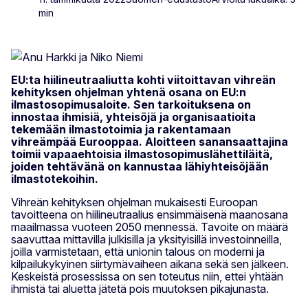
min
EU:ta hiilineutraaliutta kohti viitoittavan vihreän
kehityksen ohjelman yhtenä osana on EU:n
ilmastosopimusaloite. Sen tarkoituksena on
innostaa ihmisiä, yhteisöjä ja organisaatioita
tekemään ilmastotoimia ja rakentamaan
vihreämpää Eurooppaa. Aloitteen sanansaattajina
toimii vapaaehtoisia ilmastosopimuslähettiläitä,
joiden tehtävänä on kannustaa lähiyhteisöjään
ilmastotekoihin.
Vihreän kehityksen ohjelman mukaisesti Euroopan
tavoitteena on hiilineutraalius ensimmäisenä maanosana
maailmassa vuoteen 2050 mennessä. Tavoite on määrä
saavuttaa mittavilla julkisilla ja yksityisillä investoinneilla,
joilla varmistetaan, että unionin talous on moderni ja
kilpailukykyinen siirtymävaiheen aikana sekä sen jälkeen.
Keskeistä prosessissa on sen toteutus niin, ettei yhtään
ihmistä tai aluetta jätetä pois muutoksen pikajunasta.