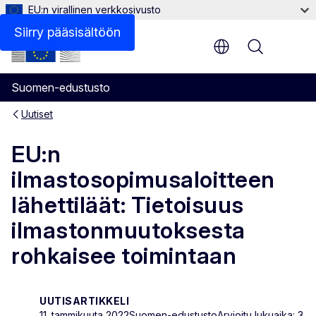
EU:n virallinen verkkosivusto
Siirry pääsisältöön
Menu
Suomen-edustusto
Uutiset
EU:n
ilmastosopimusaloitteen
lähettiläät: Tietoisuus
ilmastonmuutoksesta
rohkaisee toimintaan
UUTISARTIKKELI
11. tammikuuta 2022
Suomen-edustusto
Arvioitu lukuaika: 3