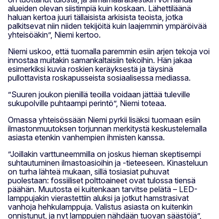
alueiden olevan siistimpiä kuin koskaan. Lähettiläänä
haluan kertoa juuri tällaisista arkisista teoista, jotka
palkitsevat niin niiden tekijöitä kuin laajemmin ympäröivää
yhteisöäkin”, Niemi kertoo.
Niemi uskoo, että tuomalla paremmin esiin arjen tekoja voi
innostaa muitakin samankaltaisiin tekoihin. Hän jakaa
esimerkiksi kuvia roskien keräyksestä ja täysinä
pullottavista roskapusseista sosiaalisessa mediassa.
”Suuren joukon pienillä teoilla voidaan jättää tuleville
sukupolville puhtaampi perintö”, Niemi toteaa.
Omassa yhteisössään Niemi pyrkii lisäksi tuomaan esiin
ilmastonmuutoksen torjunnan merkitystä keskustelemalla
asiasta etenkin vanhempien ihmisten kanssa.
”Joillakin varttuneemmilla on joskus hieman skeptisempi
suhtautuminen ilmastoasioihin ja -tieteeseen. Kinasteluun
on turha lähteä mukaan, sillä tosiasiat puhuvat
puolestaan: fossiiliset polttoaineet ovat tulossa tiensä
päähän. Muutosta ei kuitenkaan tarvitse pelätä – LED-
lamppujakin vierastettiin aluksi ja jotkut hamstrasivat
vanhoja hehkulamppuja. Valistus asiasta on kuitenkin
onnistunut, ja nyt lamppujen nähdään tuovan säästöjä”,