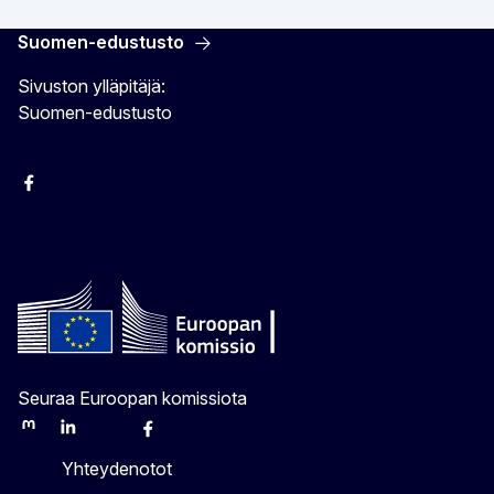
Suomen-edustusto
Sivuston ylläpitäjä:
Suomen-edustusto
Facebook
Instagram
Bluesky
YouTube
X
Seuraa Euroopan komissiota
Mastodon
LinkedIn
Bluesky
Facebook
Youtube
Other
Yhteydenotot