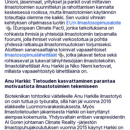
Unioni, jäsenmaat, yritykset ja pankit ovat mittavien
ilmastotoimien suunnittelun ja rahoittamisen kannalta
keskeisessä roolissa, mutta ilmastotoimien käytännön
toteuttajia olemme me kaikki. Sen vuoksi vihreän
kehityksen ohjelmassa luotiin
EU:n ilmastosopimusaloite
(European Climate Pact), jonka tarkoituksena on
rohkaista ihmisiä ja yhteisöjä ilmastotoimiin tarjoamalla
foorumi, jolla ihmiset voivat verkostoitua ja pohtia
yhdessä ratkaisuja ilmastonmuutoksen torjumiseksi.
Aloitteen sanansaattajina toimivat vapaaehtoiset
ilmastosopimuslähettiläät
, jotka jakavat tietoa sekä
rohkaisevat ja tukevat lähiyhteisöjään ilmastotekoihin.
Ilmastolähettiläät Anu Harkki ja Niko Niemi kertovat,
millaista vapaaehtoistyö lähettiläänä on.
Anu Harkki: Tietouden kasvattaminen parantaa
motivaatiota ilmastotoimien tekemiseen
Biotekniikan tohtoriksi väitelleelle Anu Harkille ilmastotyö
on osin tuttua jo työuralta, sillä hän jäi vuonna 2016
eläkkeelle Luonnonvarakeskuksesta. Myös
ilmastotietouden jakamisesta Harkki on kerryttänyt
aiempaa kokemusta. Yhdysvaltain entisen varapresidentin
Al Goren johtaman Climate Reality -järjestön
ilmastopuhujakoulutuksen vuonna 2015 käynyt Harkki on