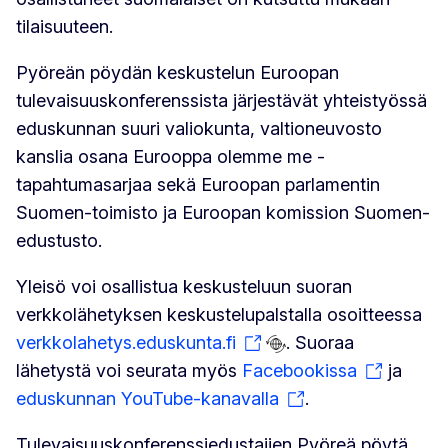
tilaisuuteen.
Pyöreän pöydän keskustelun Euroopan
tulevaisuuskonferenssista järjestävät yhteistyössä
eduskunnan suuri valiokunta, valtioneuvosto
kanslia osana Eurooppa olemme me -
tapahtumasarjaa sekä Euroopan parlamentin
Suomen-toimisto ja Euroopan komission Suomen-
edustusto.
Yleisö voi osallistua keskusteluun suoran
verkkolähetyksen keskustelupalstalla osoitteessa
verkkolahetys.eduskunta.fi
. Suoraa
lähetystä voi seurata myös
Facebookissa
ja
eduskunnan YouTube-kanavalla
.
Tulevaisuuskonferenssiedustajien Pyöreä pöytä