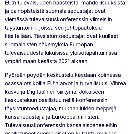
EU:n tulevaisuuden haasteista, mahdollisuuksista
ja painopisteistä suomalaisedustajat ovat
viemässä tulevaisuuskonferenssin viimeisiin
täystuntoihin, joissa sen johtopäätöksiä
käsitellään. Täysistuntoedustajat ovat kuulleet
suomalaisten näkemyksiä Euroopan
tulevaisuudesta lukuisissa yleisötapahtumissa
ympäri maan kesästä 2021 alkaen.
Pyöreän pöydän keskustelu käydään kolmessa
osassa otsikoilla EU:n arvot ja turvallisuus, Vihreä
kasvu ja Digitaalinen siirtymä. Jokaiseen
keskusteluun osallistuu neljä konferenssin
täysistuntoedustajaa, mukaan lukien meppejä,
kansanedustajia ja Eurooppa-ministeri.
Tulevaisuuskonferenssin kansalaispaneeleihin
osallistuneet suomalaiset on kutsuttu mukaan