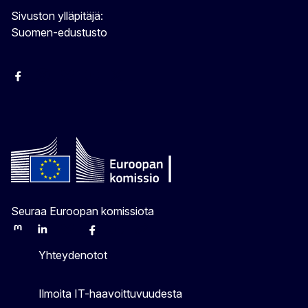
Sivuston ylläpitäjä:
Suomen-edustusto
Facebook
Instagram
Bluesky
YouTube
X
Seuraa Euroopan komissiota
Mastodon
LinkedIn
Bluesky
Facebook
Youtube
Other
Yhteydenotot
Ilmoita IT-haavoittuvuudesta