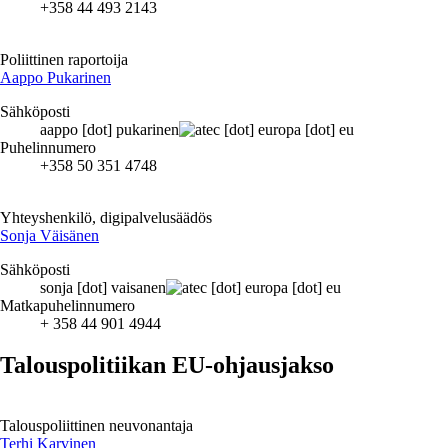
+358 44 493 2143
Poliittinen raportoija
Aappo Pukarinen
Sähköposti
aappo
[dot]
pukarinen
ec
[dot]
europa
[dot]
eu
Puhelinnumero
+358 50 351 4748
Yhteyshenkilö, digipalvelusäädös
Sonja Väisänen
Sähköposti
sonja
[dot]
vaisanen
ec
[dot]
europa
[dot]
eu
Matkapuhelinnumero
+ 358 44 901 4944
Talouspolitiikan EU-ohjausjakso
Talouspoliittinen neuvonantaja
Terhi Karvinen