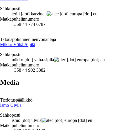
Sähköposti
terhi
[dot]
karvinen
ec
[dot]
europa
[dot]
eu
Matkapuhelinnumero
+358 44 774 6787
Talouspoliittinen neuvonantaja
Mikko Vähä-Sipilä
Sähköposti
mikko
[dot]
vaha-sipila
ec
[dot]
europa
[dot]
eu
Matkapuhelinnumero
+358 44 902 3382
Media
Tiedotuspäällikkö
Ismo Ulvila
Sähköposti
ismo
[dot]
ulvila
ec
[dot]
europa
[dot]
eu
Matkapuhelinnumero