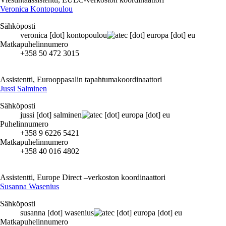
Veronica Kontopoulou
Sähköposti
veronica
[dot]
kontopoulou
ec
[dot]
europa
[dot]
eu
Matkapuhelinnumero
+358 50 472 3015
Assistentti, Eurooppasalin tapahtumakoordinaattori
Jussi Salminen
Sähköposti
jussi
[dot]
salminen
ec
[dot]
europa
[dot]
eu
Puhelinnumero
+358 9 6226 5421
Matkapuhelinnumero
+358 40 016 4802
Assistentti, Europe Direct –verkoston koordinaattori
Susanna Wasenius
Sähköposti
susanna
[dot]
wasenius
ec
[dot]
europa
[dot]
eu
Matkapuhelinnumero