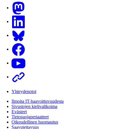
Mastodon
LinkedIn
Bluesky
Facebook
Youtube
Other
Yhteydenotot
Ilmoita IT-haavoittuvuudesta
Sivustojen kielivalikoima
Evästeet
Tietosuojaperiaatteet
Oikeudellinen huomautus
Saavutettavuus