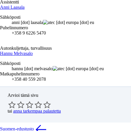
Assistentti
Anni Laasala
Sähköposti
anni
[dot]
laasala
ec
[dot]
europa
[dot]
eu
Puhelinnumero
+358 9 6226 5470
Autonkuljettaja, turvallisuus
Hannu Melvasalo
Sähköposti
hannu
[dot]
melvasalo
ec
[dot]
europa
[dot]
eu
Matkapuhelinnumero
+358 40 559 2078
Arvioi tämä sivu
tai
anna tarkempaa palautetta
Suomen-edustusto