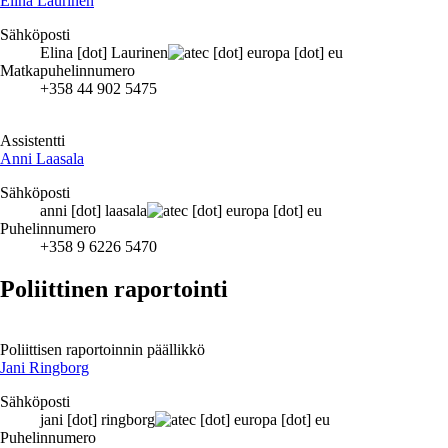
Elina Laurinen
Sähköposti
Elina
[dot]
Laurinen
ec
[dot]
europa
[dot]
eu
Matkapuhelinnumero
+358 44 902 5475
Assistentti
Anni Laasala
Sähköposti
anni
[dot]
laasala
ec
[dot]
europa
[dot]
eu
Puhelinnumero
+358 9 6226 5470
Poliittinen raportointi
Poliittisen raportoinnin päällikkö
Jani Ringborg
Sähköposti
jani
[dot]
ringborg
ec
[dot]
europa
[dot]
eu
Puhelinnumero