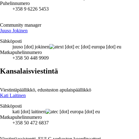
Puhelinnumero
+358 9 6226 5453
Community manager
Juuso Jokinen
Sähköposti
juuso
[dot]
jokinen
ext
[dot]
ec
[dot]
europa
[dot]
eu
Matkapuhelinnumero
+358 50 448 9909
Kansalaisviestintä
Viestintäpäällikkö, edustuston apulaispäällikkö
Kati Laitinen
Sähköposti
kati
[dot]
laitinen
ec
[dot]
europa
[dot]
eu
Matkapuhelinnumero
+358 50 472 6837
Viestintäassistentti, EULC-verkoston koordinaattori