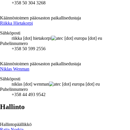
+358 50 304 3268
Käännöstoimen pääosaston paikallisedustaja
Riikka Hietakorpi
Sähköposti
riikka
[dot]
hietakorpi
ec
[dot]
europa
[dot]
eu
Puhelinnumero
+358 50 599 2556
Käännöstoimen pääosaston paikallisedustaja
Niklas Wenman
Sähköposti
niklas
[dot]
wenman
ec
[dot]
europa
[dot]
eu
Puhelinnumero
+358 44 493 9542
Hallinto
Hallintopäällikkö
Raija Norkia