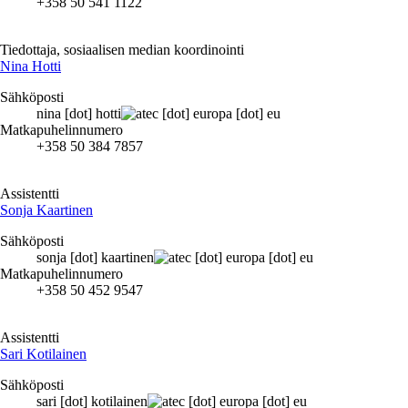
+358 50 541 1122
Tiedottaja, sosiaalisen median koordinointi
Nina Hotti
Sähköposti
nina
[dot]
hotti
ec
[dot]
europa
[dot]
eu
Matkapuhelinnumero
+358 50 384 7857
Assistentti
Sonja Kaartinen
Sähköposti
sonja
[dot]
kaartinen
ec
[dot]
europa
[dot]
eu
Matkapuhelinnumero
+358 50 452 9547
Assistentti
Sari Kotilainen
Sähköposti
sari
[dot]
kotilainen
ec
[dot]
europa
[dot]
eu