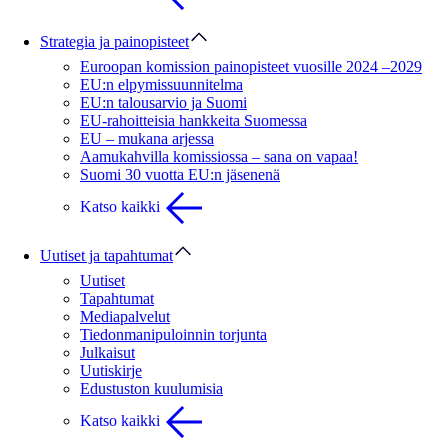
Strategia ja painopisteet
Euroopan komission painopisteet vuosille 2024 –2029
EU:n elpymissuunnitelma
EU:n talousarvio ja Suomi
EU-rahoitteisia hankkeita Suomessa
EU – mukana arjessa
Aamukahvilla komissiossa – sana on vapaa!
Suomi 30 vuotta EU:n jäsenenä
Katso kaikki
Uutiset ja tapahtumat
Uutiset
Tapahtumat
Mediapalvelut
Tiedonmanipuloinnin torjunta
Julkaisut
Uutiskirje
Edustuston kuulumisia
Katso kaikki