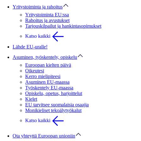
Yritystoiminta ja rahoitus
Yritystoiminta EU:ssa
Rahoitus ja avustukset
Tarjouskilpailut ja hankintasopimukset
Katso kaikki
Lähde EU-uralle!
Asuminen, työskentely, opiskelu
Euroopan kielten päivä
Oikeutesi
Kerro mielipiteesi
Asuminen EU-maassa
Työskentely EU-maassa
Opiskelu, opetus, harjoittelut
Kielet
EU tarvitsee suomalaisia osaajia
Monikieliset tekoälytyökalut
Katso kaikki
Ota yhteyttä Euroopan unioniin