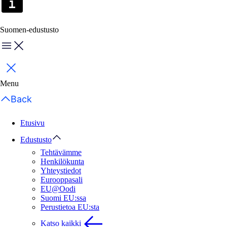
Suomen-edustusto
Menu
Sulje
Menu
Back
Etusivu
Edustusto
Tehtävämme
Henkilökunta
Yhteystiedot
Eurooppasali
EU@Oodi
Suomi EU:ssa
Perustietoa EU:sta
Katso kaikki