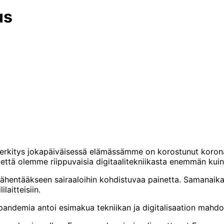
us
erkitys jokapäiväisessä elämässämme on korostunut korona
, että olemme riippuvaisia digitaalitekniikasta enemmän kui
vähentääkseen sairaaloihin kohdistuvaa painetta. Samanaikai
aitteisiin.
ja pandemia antoi esimakua tekniikan ja digitalisaation mahd