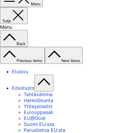
Menu
Sulje
Menu
Back
Previous items
Next items
Etusivu
Edustusto
Tehtävämme
Henkilökunta
Yhteystiedot
Eurooppasali
EU@Oodi
Suomi EU:ssa
Perustietoa EU:sta