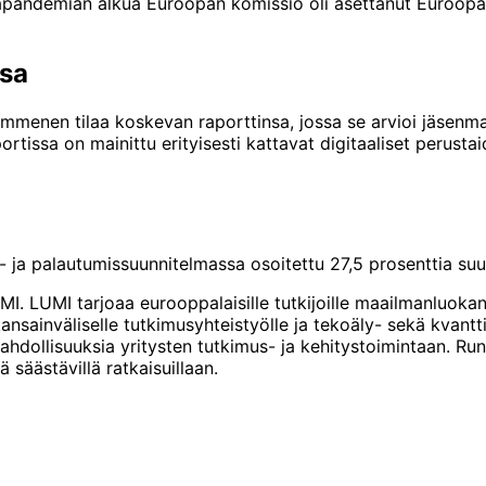
apandemian alkua Euroopan komissio oli asettanut Euroopan
ssa
ymmenen tilaa koskevan raporttinsa, jossa se arvioi jäsenm
ssa on mainittu erityisesti kattavat digitaaliset perustaido
- ja palautumissuunnitelmassa osoitettu 27,5 prosenttia s
I. LUMI tarjoaa eurooppalaisille tutkijoille maailmanluoka
sainväliselle tutkimusyhteistyölle ja tekoäly- sekä kvantt
hdollisuuksia yritysten tutkimus- ja kehitystoimintaan. Ru
säästävillä ratkaisuillaan.