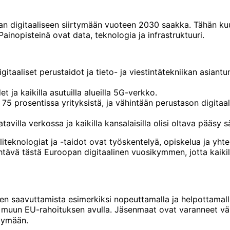
 digitaaliseen siirtymään vuoteen 2030 saakka. Tähän kuul
 Painopisteinä ovat data, teknologia ja infrastruktuuri.
gitaaliset perustaidot ja tieto- ja viestintätekniikan asiant
et ja kaikilla asutuilla alueilla 5G-verkko.
 75 prosentissa yrityksistä, ja vähintään perustason digitaa
tavilla verkossa ja kaikilla kansalaisilla olisi oltava pääsy s
iteknologiat ja -taidot ovat työskentelyä, opiskelua ja yhtei
ä tästä Euroopan digitaalinen vuosikymmen, jotta kaikilla 
en saavuttamista esimerkiksi nopeuttamalla ja helpottamal
a muun EU-rahoituksen avulla. Jäsenmaat ovat varanneet vä
rtymään.