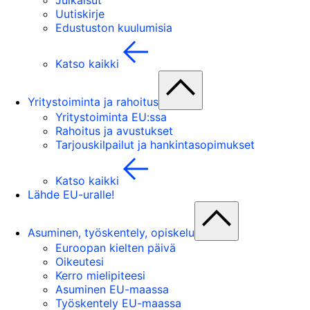
Julkaisut
Uutiskirje
Edustuston kuulumisia
Katso kaikki
Yritystoiminta ja rahoitus
Yritystoiminta EU:ssa
Rahoitus ja avustukset
Tarjouskilpailut ja hankintasopimukset
Katso kaikki
Lähde EU-uralle!
Asuminen, työskentely, opiskelu
Euroopan kielten päivä
Oikeutesi
Kerro mielipiteesi
Asuminen EU-maassa
Työskentely EU-maassa