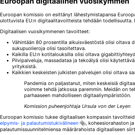
Euroopan digitaalinen vuosikymmen
Euroopan komissio on esittänyt lähestymistapansa Euroopan
ulottuvista EU:n digitaalitavoitteista tehdään todellisuutta.
Digitaalisen vuosikymmenen tavoitteet:
Vähintään 80 prosentilla aikuisväestöstä olisi oltava di
sukupuolieroja olisi tasoitettava.
Kaikilla EU:n kotitalouksilla olisi oltava gigabittiyhteyd
Pilvipalveluja, massadataa ja tekoälyä olisi käytettävä
yrityksistä.
Kaikkien keskeisten julkisten palvelujen olisi oltava saa
Pandemia on paljastanut, miten keskeisiä digitaal
voimme tehdä jatkossa paremmin. Meidän on tehtäv
parhaaseen mahdolliseen digitaaliympäristöön.
Komission puheenjohtaja Ursula von der Leyen
Euroopan komissio tukee digitaalisen kompassin tavoitteid
elpymis- ja palautumistukivälineen
, koheesiorahaston j
palautumissuunnitelmiensa määrärahoista digitaaliseen sii