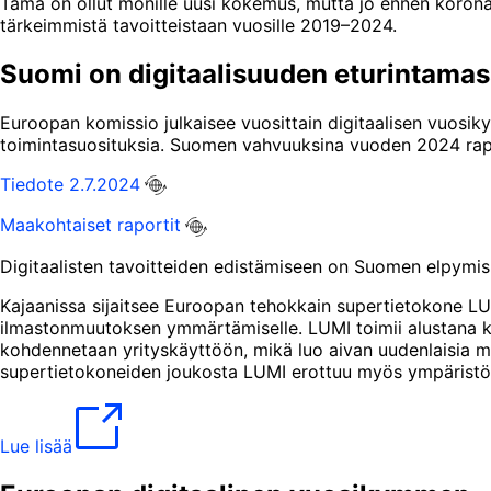
Tämä on ollut monille uusi kokemus, mutta jo ennen koron
tärkeimmistä tavoitteistaan ​​vuosille 2019–2024.
Suomi on digitaalisuuden eturintama
Euroopan komissio julkaisee vuosittain digitaalisen vuosik
toimintasuosituksia. Suomen vahvuuksina vuoden 2024 raporti
Tiedote 2.7.2024
Maakohtaiset raportit
Digitaalisten tavoitteiden edistämiseen on Suomen elpymis
Kajaanissa sijaitsee Euroopan tehokkain supertietokone LUM
ilmastonmuutoksen ymmärtämiselle. LUMI toimii alustana kan
kohdennetaan yrityskäyttöön, mikä luo aivan uudenlaisia ma
supertietokoneiden joukosta LUMI erottuu myös ympäristöä 
Lue lisää