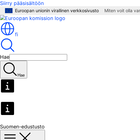
Siirry pääsisältöön
Euroopan unionin virallinen verkkosivusto
Miten voit olla v
fi
Hae
Hae
Suomen-edustusto