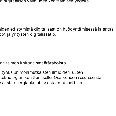
 digitaalisen valmiuden kehittämisen yhdeksi
aiden edistymistä digitalisaation hyödyntämisessä ja antaa
t ja yritysten digitalisaatio.
uunnitelman kokonaismäärärahoista.
n työkalun monimutkaisten ilmiöiden, kuten
iteknologian kehittämiselle. Osa koneen resursseista
nsaasta energiankulutuksestaan tunnettujen