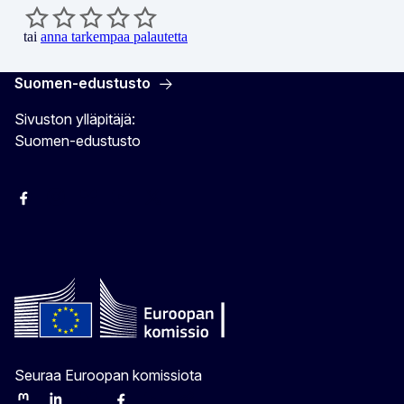
tai
anna tarkempaa palautetta
Suomen-edustusto
Sivuston ylläpitäjä:
Suomen-edustusto
Facebook
Instagram
Bluesky
YouTube
X
Seuraa Euroopan komissiota