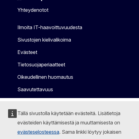
Mastodon
LinkedIn
Bluesky
Facebook
Youtube
Other
Yhteydenotot
Ilmoita IT-haavoittuvuudesta
Sivustojen kielivalikoima
Evästeet
Tietosuojaperiaatteet
Oikeudellinen huomautus
Saavutettavuus
Tällä sivustolla käytetään evästeitä. Lisätietoja
evästeiden käyttämisestä ja muuttamisesta on
evästeselosteessa
. Sama linkki löytyy jokaisen