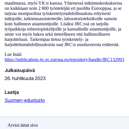
maailmassa, myös YK:n kanssa. Yhteisessä tutkimuskeskuksessa
on kaikkiaan noin 2 800 työntekijää eri puolilta Eurooppaa, ja se
tarjoaa monipuolisia työskentelymahdollisuuksia erityisesti
tutkijoille, tutkimusassistenteille, laboratorioteknikoille samoin
kuin hallinnon asiantuntijoille. Lisäksi JRC:ssä on tarjolla
työpaikkoja tohtoriopiskelijoille ja kansallisille asiantuntijoille, ja
sinne voi myös hakea sekä tieteelliseen että hallinnolliseen
harjoitteluun. Tarkempaa tietoa työskentely- ja
harjoittelumahdollisuuksista saat JRC:n uunituoreesta esitteestä.
Lue lisää:
https://publications.jrc.ec.europa.eu/repository/handle/JRC132993
Julkaisupäivä
26. huhtikuuta 2023
Laatija
Suomen-edustusto
Arvioi tämä sivu