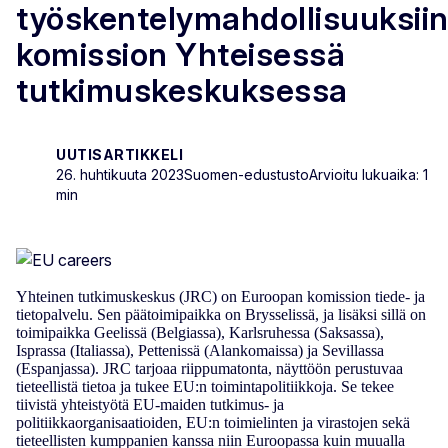
työskentelymahdollisuuksii
komission Yhteisessä
tutkimuskeskuksessa
UUTISARTIKKELI
26. huhtikuuta 2023
Suomen-edustusto
Arvioitu lukuaika: 1
min
Yhteinen tutkimuskeskus (JRC) on Euroopan komission tiede- ja
tietopalvelu. Sen päätoimipaikka on Brysselissä, ja lisäksi sillä on
toimipaikka Geelissä (Belgiassa), Karlsruhessa (Saksassa),
Isprassa (Italiassa), Pettenissä (Alankomaissa) ja Sevillassa
(Espanjassa). JRC tarjoaa riippumatonta, näyttöön perustuvaa
tieteellistä tietoa ja tukee EU:n toimintapolitiikkoja. Se tekee
tiivistä yhteistyötä EU-maiden tutkimus- ja
politiikkaorganisaatioiden, EU:n toimielinten ja virastojen sekä
tieteellisten kumppanien kanssa niin Euroopassa kuin muualla