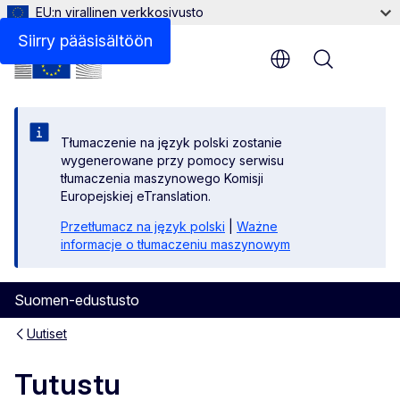
EU:n virallinen verkkosivusto
Siirry pääsisältöön
Menu
Tłumaczenie na język polski zostanie
wygenerowane przy pomocy serwisu
tłumaczenia maszynowego Komisji
Europejskiej eTranslation.
Przetłumacz na język polski
|
Ważne
informacje o tłumaczeniu maszynowym
Suomen-edustusto
Uutiset
Tutustu