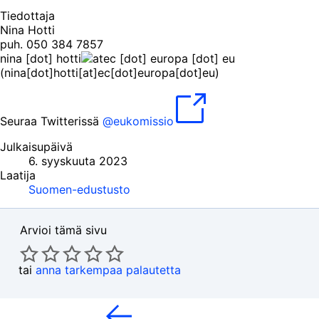
Tiedottaja
Nina Hotti
puh. 050 384 7857
nina
[dot]
hotti
ec
[dot]
europa
[dot]
eu
(nina[dot]hotti[at]ec[dot]europa[dot]eu)
Seuraa Twitterissä
@eukomissio
Julkaisupäivä
6. syyskuuta 2023
Laatija
Suomen-edustusto
Arvioi tämä sivu
tai
anna tarkempaa palautetta