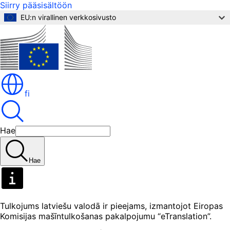
Siirry pääsisältöön
EU:n virallinen verkkosivusto
fi
Hae
Hae
Tulkojums latviešu valodā ir pieejams, izmantojot Eiropas
Komisijas mašīntulkošanas pakalpojumu “eTranslation”.