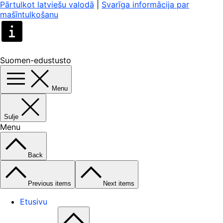
Pārtulkot latviešu valodā
|
Svarīga informācija par
mašīntulkošanu
Suomen-edustusto
Menu
Sulje
Menu
Back
Previous items
Next items
Etusivu