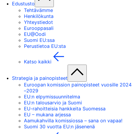
Edustusto
Tehtävämme
Henkilökunta
Yhteystiedot
Eurooppasali
EU@Oodi
Suomi EU:ssa
Perustietoa EU:sta
Katso kaikki
Strategia ja painopisteet
Euroopan komission painopisteet vuosille 2024
–2029
EU:n elpymissuunnitelma
EU:n talousarvio ja Suomi
EU-rahoitteisia hankkeita Suomessa
EU – mukana arjessa
Aamukahvilla komissiossa – sana on vapaa!
Suomi 30 vuotta EU:n jäsenenä