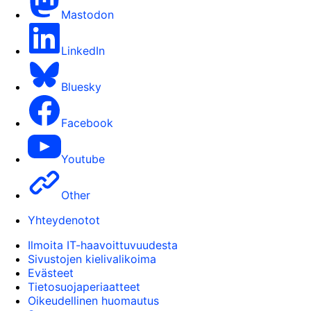
Mastodon
LinkedIn
Bluesky
Facebook
Youtube
Other
Yhteydenotot
Ilmoita IT-haavoittuvuudesta
Sivustojen kielivalikoima
Evästeet
Tietosuojaperiaatteet
Oikeudellinen huomautus