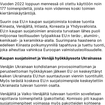
Vuoden 2022 loppuun mennessä oli otettu käyttöön noin
177 toimenpidettä, joista noin viidennes koski toimien
kiertämiskäytäntöjä.
Suurin osa EU:n kaupan suojatoimista koskee tuontia
Kiinasta, Venäjältä, Intiasta, Koreasta ja Yhdysvalloista.
EU:n kaupan suojatoimien ansiosta turvataan lähes puoli
miljoonaa teollisuuden työpaikkaa EU:n teräs-, alumiini-,
kemikaali- ja keramiikka-alalla. Suurimpana haasteena on
edelleen Kiinasta polkumyynnillä tapahtuva ja tuettu tuonti,
joka aiheuttaa vahinkoa Euroopan valmistusteollisuudelle.
Kaupan suojatoimet ja Venäjä hyökkäyssota Ukrainassa
Venäjän Ukrainaan kohdistaman provosoimattoman ja
perusteettoman hyökkäyksen jälkeen EU on keskeyttänyt
kaiken Ukrainasta EU:hun suuntautuvan viennin tuontitullit.
Myös terästä koskeva EU:n suojatoimenpide keskeytettiin
Ukrainasta tulevan tuonnin osalta.
Venäjältä ja Valko-Venäjältä tulevaan tuontiin sovelletaan
rajoittavia toimenpiteitä (pakotteita). Komissio piti kaupan
suojatoimenpiteet voimassa myös pakotteiden kohteena