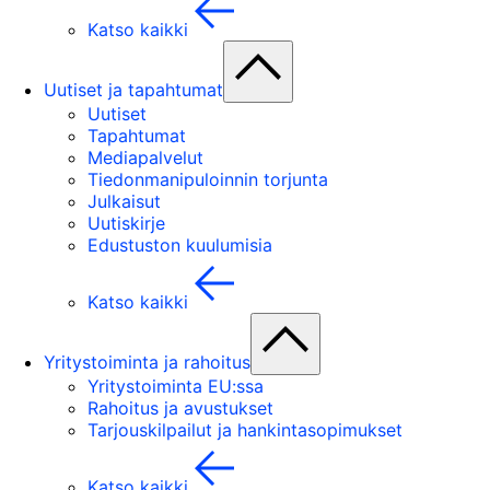
Katso kaikki
Uutiset ja tapahtumat
Uutiset
Tapahtumat
Mediapalvelut
Tiedonmanipuloinnin torjunta
Julkaisut
Uutiskirje
Edustuston kuulumisia
Katso kaikki
Yritystoiminta ja rahoitus
Yritystoiminta EU:ssa
Rahoitus ja avustukset
Tarjouskilpailut ja hankintasopimukset
Katso kaikki