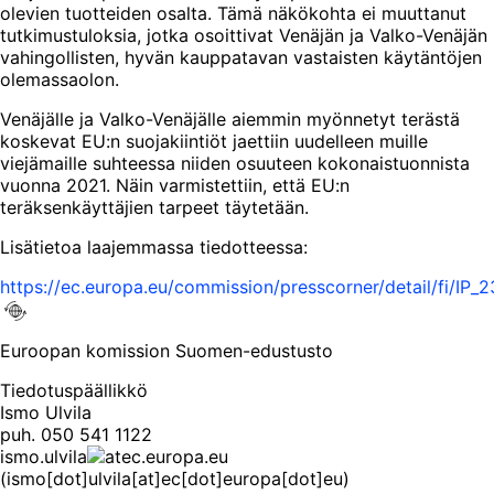
olevien tuotteiden osalta. Tämä näkökohta ei muuttanut
tutkimustuloksia, jotka osoittivat Venäjän ja Valko-Venäjän
vahingollisten, hyvän kauppatavan vastaisten käytäntöjen
olemassaolon.
Venäjälle ja Valko-Venäjälle aiemmin myönnetyt terästä
koskevat EU:n suojakiintiöt jaettiin uudelleen muille
viejämaille suhteessa niiden osuuteen kokonaistuonnista
vuonna 2021. Näin varmistettiin, että EU:n
teräksenkäyttäjien tarpeet täytetään.
Lisätietoa laajemmassa tiedotteessa:
https://ec.europa.eu/commission/presscorner/detail/fi/IP_
Euroopan komission Suomen-edustusto
Tiedotuspäällikkö
Ismo Ulvila
puh. 050 541 1122
ismo
.
ulvila
ec
.
europa
.
eu
(ismo[dot]ulvila[at]ec[dot]europa[dot]eu)