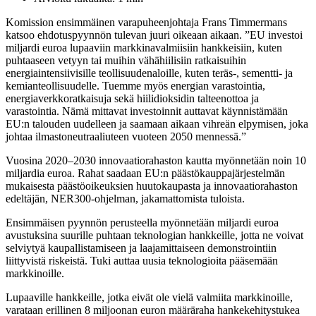
Komission ensimmäinen varapuheenjohtaja Frans Timmermans
katsoo ehdotuspyynnön tulevan juuri oikeaan aikaan. ”EU investoi
miljardi euroa lupaaviin markkinavalmiisiin hankkeisiin, kuten
puhtaaseen vetyyn tai muihin vähähiilisiin ratkaisuihin
energiaintensiivisille teollisuudenaloille, kuten teräs-, sementti- ja
kemianteollisuudelle. Tuemme myös energian varastointia,
energiaverkkoratkaisuja sekä hiilidioksidin talteenottoa ja
varastointia. Nämä mittavat investoinnit auttavat käynnistämään
EU:n talouden uudelleen ja saamaan aikaan vihreän elpymisen, joka
johtaa ilmastoneutraaliuteen vuoteen 2050 mennessä.”
Vuosina 2020–2030 innovaatiorahaston kautta myönnetään noin 10
miljardia euroa. Rahat saadaan EU:n päästökauppajärjestelmän
mukaisesta päästöoikeuksien huutokaupasta ja innovaatiorahaston
edeltäjän, NER300-ohjelman, jakamattomista tuloista.
Ensimmäisen pyynnön perusteella myönnetään miljardi euroa
avustuksina suurille puhtaan teknologian hankkeille, jotta ne voivat
selviytyä kaupallistamiseen ja laajamittaiseen demonstrointiin
liittyvistä riskeistä. Tuki auttaa uusia teknologioita pääsemään
markkinoille.
Lupaaville hankkeille, jotka eivät ole vielä valmiita markkinoille,
varataan erillinen 8 miljoonan euron määräraha hankekehitystukea