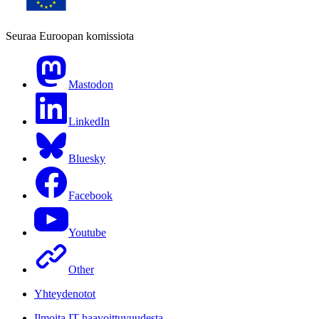
Seuraa Euroopan komissiota
Mastodon
LinkedIn
Bluesky
Facebook
Youtube
Other
Yhteydenotot
Ilmoita IT-haavoittuvuudesta