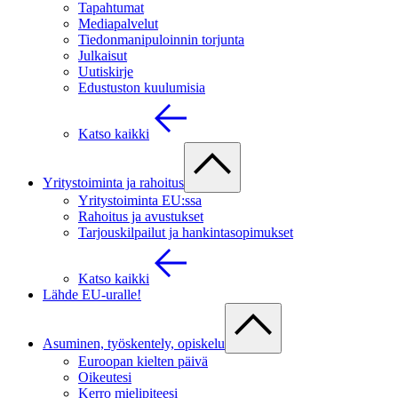
Tapahtumat
Mediapalvelut
Tiedonmanipuloinnin torjunta
Julkaisut
Uutiskirje
Edustuston kuulumisia
Katso kaikki
Yritystoiminta ja rahoitus
Yritystoiminta EU:ssa
Rahoitus ja avustukset
Tarjouskilpailut ja hankintasopimukset
Katso kaikki
Lähde EU-uralle!
Asuminen, työskentely, opiskelu
Euroopan kielten päivä
Oikeutesi
Kerro mielipiteesi