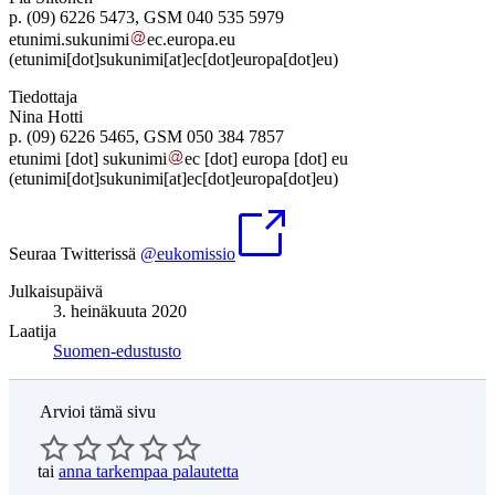
p. (09) 6226 5473, GSM 040 535 5979
etunimi
.
sukunimi
ec
.
europa
.
eu
(etunimi[dot]sukunimi[at]ec[dot]europa[dot]eu)
Tiedottaja
Nina Hotti
p. (09) 6226 5465, GSM 050 384 7857
etunimi
[dot]
sukunimi
ec
[dot]
europa
[dot]
eu
(etunimi[dot]sukunimi[at]ec[dot]europa[dot]eu)
Seuraa Twitterissä
@eukomissio
Julkaisupäivä
3. heinäkuuta 2020
Laatija
Suomen-edustusto
Arvioi tämä sivu
tai
anna tarkempaa palautetta