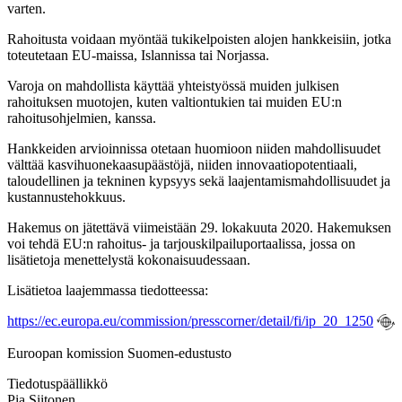
varten.
Rahoitusta voidaan myöntää tukikelpoisten alojen hankkeisiin, jotka
toteutetaan EU-maissa, Islannissa tai Norjassa.
Varoja on mahdollista käyttää yhteistyössä muiden julkisen
rahoituksen muotojen, kuten valtiontukien tai muiden EU:n
rahoitusohjelmien, kanssa.
Hankkeiden arvioinnissa otetaan huomioon niiden mahdollisuudet
välttää kasvihuonekaasupäästöjä, niiden innovaatiopotentiaali,
taloudellinen ja tekninen kypsyys sekä laajentamismahdollisuudet ja
kustannustehokkuus.
Hakemus on jätettävä viimeistään 29. lokakuuta 2020. Hakemuksen
voi tehdä EU:n rahoitus- ja tarjouskilpailuportaalissa, jossa on
lisätietoja menettelystä kokonaisuudessaan.
Lisätietoa laajemmassa tiedotteessa:
https://ec.europa.eu/commission/presscorner/detail/fi/ip_20_1250
Euroopan komission Suomen-edustusto
Tiedotuspäällikkö
Pia Siitonen