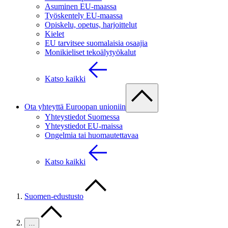
Asuminen EU-maassa
Työskentely EU-maassa
Opiskelu, opetus, harjoittelut
Kielet
EU tarvitsee suomalaisia osaajia
Monikieliset tekoälytyökalut
Katso kaikki
Ota yhteyttä Euroopan unioniin
Yhteystiedot Suomessa
Yhteystiedot EU-maissa
Ongelmia tai huomautettavaa
Katso kaikki
Suomen-edustusto
…