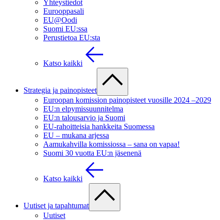
Yhteystiedot
Eurooppasali
EU@Oodi
Suomi EU:ssa
Perustietoa EU:sta
Katso kaikki
Strategia ja painopisteet
Euroopan komission painopisteet vuosille 2024 –2029
EU:n elpymissuunnitelma
EU:n talousarvio ja Suomi
EU-rahoitteisia hankkeita Suomessa
EU – mukana arjessa
Aamukahvilla komissiossa – sana on vapaa!
Suomi 30 vuotta EU:n jäsenenä
Katso kaikki
Uutiset ja tapahtumat
Uutiset