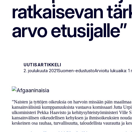
ratkaisevan tä
arvo etusijalle”
UUTISARTIKKELI
2. joulukuuta 2021
Suomen-edustusto
Arvioitu lukuaika: 1 
”Naisten ja tyttöjen oikeuksia on harvoin missään päin maailmaa 
kansainvälisistä kumppanuuksista vastaava komissaari Jutta Urpi
ulkoministeri Pekka Haavisto ja kehitysyhteistyöministeri Ville S
kansainvälisen oikeudellisen kehyksen ja ihmisoikeuksien nouda
keskeinen osa rauhaa, turvallisuutta, taloudellista vaurautta ja 