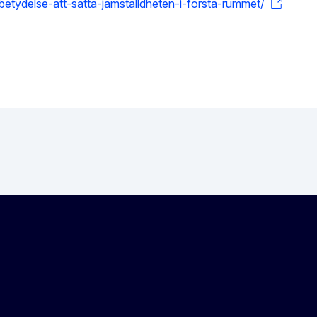
-betydelse-att-satta-jamstalldheten-i-forsta-rummet/