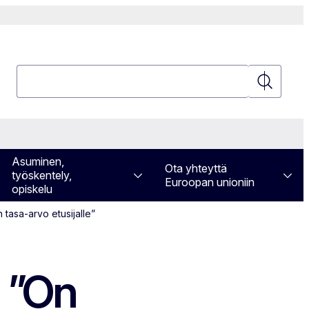
Hae
Hae
Asuminen,
Ota yhteyttä
työskentely,
Euroopan unioniin
opiskelu
 tasa-arvo etusijalle”
: ”On