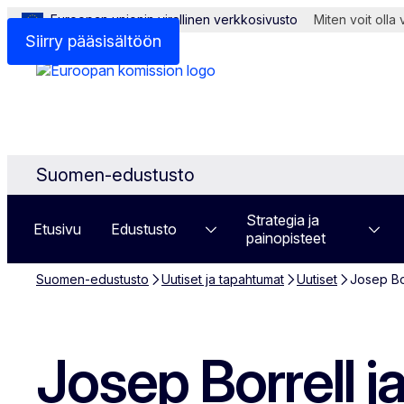
Euroopan unionin virallinen verkkosivusto
Miten voit olla
Siirry pääsisältöön
Suomen-edustusto
Strategia ja
Etusivu
Edustusto
painopisteet
Suomen-edustusto
Uutiset ja tapahtumat
Uutiset
Josep Bor
Josep Borrell ja