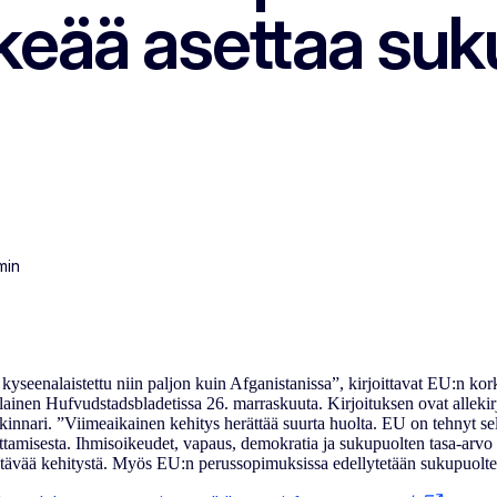
rkeää asettaa suk
min
kyseenalaistettu niin paljon kuin Afganistanissa”, kirjoittavat EU:n ko
lainen Hufvudstadsbladetissa 26. marraskuuta. Kirjoituksen ovat alleki
kinnari. ”Viimeaikainen kehitys herättää suurta huolta. EU on tehnyt se
ttamisesta. Ihmisoikeudet, vapaus, demokratia ja sukupuolten tasa-arv
kestävää kehitystä. Myös EU:n perussopimuksissa edellytetään sukupuolten 