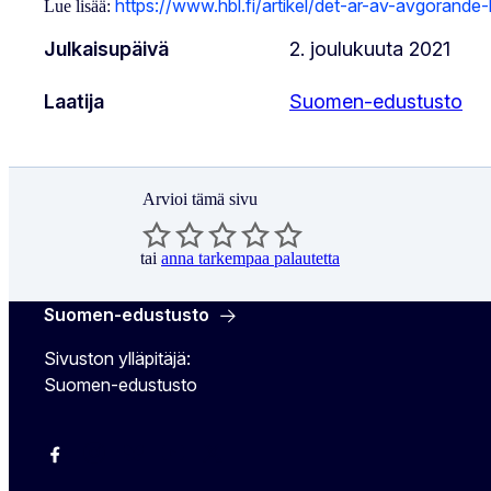
https://www.hbl.fi/artikel/det-ar-av-avgorande
Lue lisää:
Julkaisupäivä
2. joulukuuta 2021
Laatija
Suomen-edustusto
Arvioi tämä sivu
tai
anna tarkempaa palautetta
Suomen-edustusto
Sivuston ylläpitäjä:
Suomen-edustusto
Facebook
Instagram
Bluesky
YouTube
X