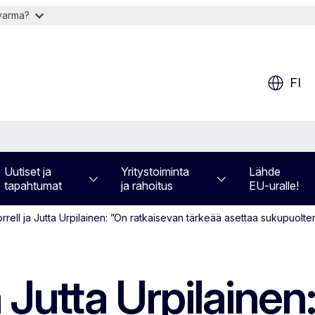
 varma?
FI
Uutiset ja
Yritystoiminta
Lähde
tapahtumat
ja rahoitus
EU-uralle!
rell ja Jutta Urpilainen: ”On ratkaisevan tärkeää asettaa sukupuolten
 Jutta Urpilainen