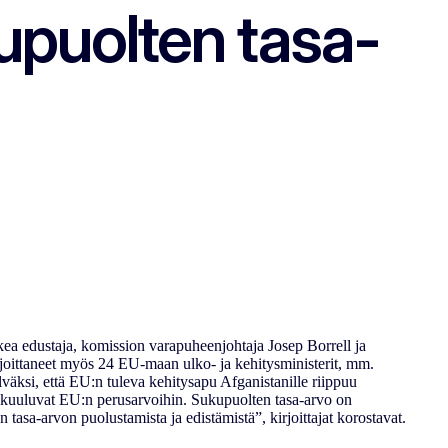
upuolten tasa-
rkea edustaja, komission varapuheenjohtaja Josep Borrell ja
rjoittaneet myös 24 EU-maan ulko- ja kehitysministerit, mm.
lväksi, että EU:n tuleva kehitysapu Afganistanille riippuu
o kuuluvat EU:n perusarvoihin. Sukupuolten tasa-arvo on
tasa-arvon puolustamista ja edistämistä”, kirjoittajat korostavat.