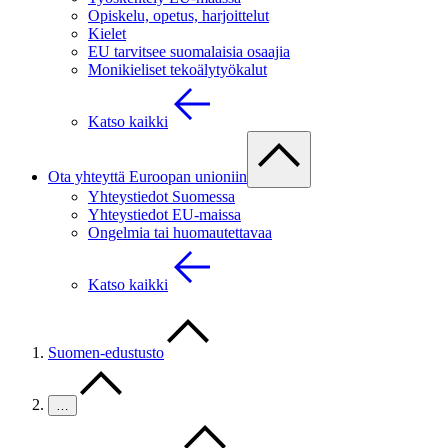
Opiskelu, opetus, harjoittelut
Kielet
EU tarvitsee suomalaisia osaajia
Monikieliset tekoälytyökalut
Katso kaikki
Ota yhteyttä Euroopan unioniin
Yhteystiedot Suomessa
Yhteystiedot EU-maissa
Ongelmia tai huomautettavaa
Katso kaikki
Suomen-edustusto
…