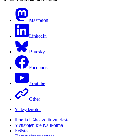
Mastodon
LinkedIn
Bluesky
Facebook
Youtube
Other
Yhteydenotot
Ilmoita IT-haavoittuvuudesta
Sivustojen kielivalikoima
Evästeet