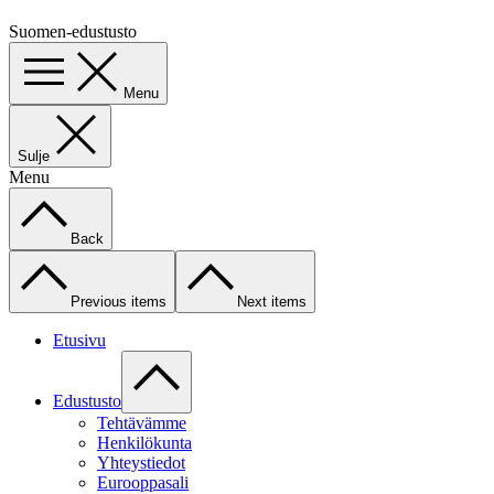
Suomen-edustusto
Menu
Sulje
Menu
Back
Previous items
Next items
Etusivu
Edustusto
Tehtävämme
Henkilökunta
Yhteystiedot
Eurooppasali