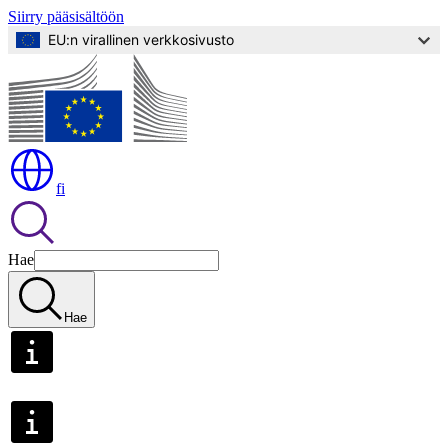
Siirry pääsisältöön
EU:n virallinen verkkosivusto
fi
Hae
Hae