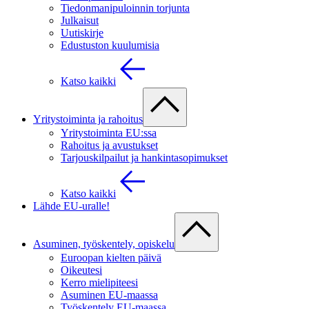
Tiedonmanipuloinnin torjunta
Julkaisut
Uutiskirje
Edustuston kuulumisia
Katso kaikki
Yritystoiminta ja rahoitus
Yritystoiminta EU:ssa
Rahoitus ja avustukset
Tarjouskilpailut ja hankintasopimukset
Katso kaikki
Lähde EU-uralle!
Asuminen, työskentely, opiskelu
Euroopan kielten päivä
Oikeutesi
Kerro mielipiteesi
Asuminen EU-maassa
Työskentely EU-maassa