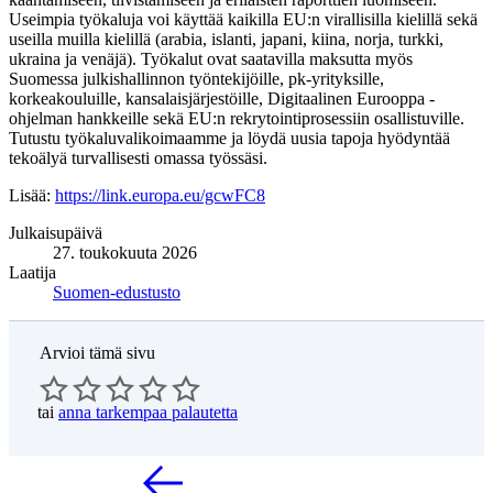
Useimpia työkaluja voi käyttää kaikilla EU:n virallisilla kielillä sekä
useilla muilla kielillä (arabia, islanti, japani, kiina, norja, turkki,
ukraina ja venäjä). Työkalut ovat saatavilla maksutta myös
Suomessa julkishallinnon työntekijöille, pk-yrityksille,
korkeakouluille, kansalaisjärjestöille, Digitaalinen Eurooppa -
ohjelman hankkeille sekä EU:n rekrytointiprosessiin osallistuville.
Tutustu työkaluvalikoimaamme ja löydä uusia tapoja hyödyntää
tekoälyä turvallisesti omassa työssäsi.
Lisää:
https://link.europa.eu/gcwFC8
Julkaisupäivä
27. toukokuuta 2026
Laatija
Suomen-edustusto
Arvioi tämä sivu
tai
anna tarkempaa palautetta