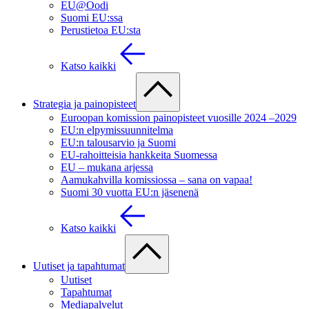
EU@Oodi
Suomi EU:ssa
Perustietoa EU:sta
Katso kaikki
Strategia ja painopisteet
Euroopan komission painopisteet vuosille 2024 –2029
EU:n elpymissuunnitelma
EU:n talousarvio ja Suomi
EU-rahoitteisia hankkeita Suomessa
EU – mukana arjessa
Aamukahvilla komissiossa – sana on vapaa!
Suomi 30 vuotta EU:n jäsenenä
Katso kaikki
Uutiset ja tapahtumat
Uutiset
Tapahtumat
Mediapalvelut