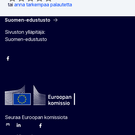
tai
anna tarkempaa palautetta
Suomen-edustusto
Sivuston ylläpitäjä:
Suomen-edustusto
Facebook
Instagram
Bluesky
YouTube
X
Seuraa Euroopan komissiota
Mastodon
LinkedIn
Bluesky
Facebook
Youtube
Other