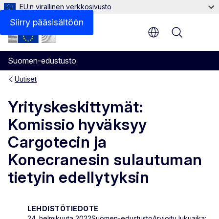
EU:n virallinen verkkosivusto
Siirry pääsisältöön
Menu
Suomen-edustusto
Uutiset
Yrityskeskittymät:
Komissio hyväksyy
Cargotecin ja
Konecranesin sulautuman
tietyin edellytyksin
LEHDISTÖTIEDOTE
24. helmikuuta 2022
Suomen-edustusto
Arvioitu lukuaika: