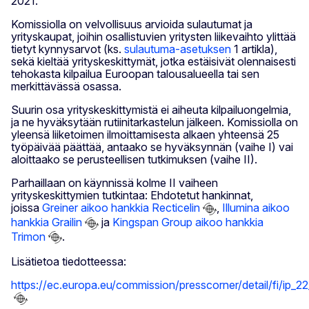
2021.
Komissiolla on velvollisuus arvioida sulautumat ja
yrityskaupat, joihin osallistuvien yritysten liikevaihto ylittää
tietyt kynnysarvot (ks.
sulautuma-asetuksen
1 artikla),
sekä kieltää yrityskeskittymät, jotka estäisivät olennaisesti
tehokasta kilpailua Euroopan talousalueella tai sen
merkittävässä osassa.
Suurin osa yrityskeskittymistä ei aiheuta kilpailuongelmia,
ja ne hyväksytään rutiinitarkastelun jälkeen. Komissiolla on
yleensä liiketoimen ilmoittamisesta alkaen yhteensä 25
työpäivää päättää, antaako se hyväksynnän (vaihe I) vai
aloittaako se perusteellisen tutkimuksen (vaihe II).
Parhaillaan on käynnissä kolme II vaiheen
yrityskeskittymien tutkintaa: Ehdotetut hankinnat,
joissa
Greiner aikoo hankkia Recticelin
,
Illumina aikoo
hankkia Grailin
ja
Kingspan Group aikoo hankkia
Trimon
.
Lisätietoa tiedotteessa:
https://ec.europa.eu/commission/presscorner/detail/fi/ip_2