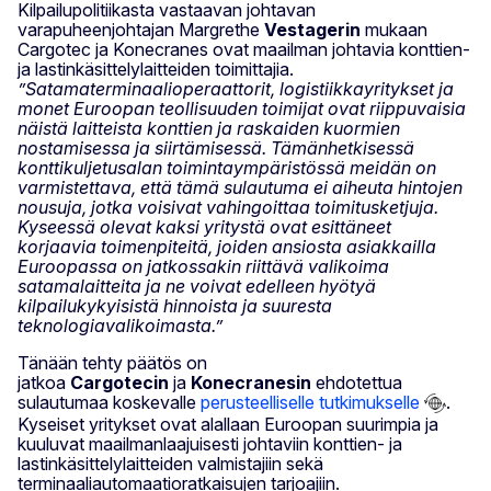
Kilpailupolitiikasta vastaavan johtavan
varapuheenjohtajan Margrethe
Vestagerin
mukaan
Cargotec ja Konecranes ovat maailman johtavia konttien-
ja lastinkäsittelylaitteiden toimittajia.
”Satamaterminaalioperaattorit, logistiikkayritykset ja
monet Euroopan teollisuuden toimijat ovat riippuvaisia
näistä laitteista konttien ja raskaiden kuormien
nostamisessa ja siirtämisessä. Tämänhetkisessä
konttikuljetusalan toimintaympäristössä meidän on
varmistettava, että tämä sulautuma ei aiheuta hintojen
nousuja, jotka voisivat vahingoittaa toimitusketjuja.
Kyseessä olevat kaksi yritystä ovat esittäneet
korjaavia toimenpiteitä, joiden ansiosta asiakkailla
Euroopassa on jatkossakin riittävä valikoima
satamalaitteita ja ne voivat edelleen hyötyä
kilpailukykyisistä hinnoista ja suuresta
teknologiavalikoimasta.”
Tänään tehty päätös on
jatkoa
Cargotecin
ja
Konecranesin
ehdotettua
sulautumaa koskevalle
perusteelliselle tutkimukselle
.
Kyseiset yritykset ovat alallaan Euroopan suurimpia ja
kuuluvat maailmanlaajuisesti johtaviin konttien- ja
lastinkäsittelylaitteiden valmistajiin sekä
terminaaliautomaatioratkaisujen tarjoajiin.