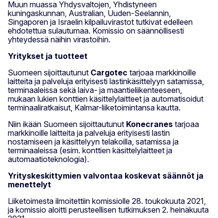
Muun muassa Yhdysvaltojen, Yhdistyneen
kuningaskunnan, Australian, Uuden-Seelannin,
Singaporen ja Israelin kilpailuvirastot tutkivat edelleen
ehdotettua sulautumaa. Komissio on säännöllisesti
yhteydessä näihin virastoihin.
Yritykset ja tuotteet
Suomeen sijoittautunut
Cargotec
tarjoaa markkinoille
laitteita ja palveluja erityisesti lastinkäsittelyyn satamissa,
terminaaleissa sekä laiva- ja maantieliikenteeseen,
mukaan lukien konttien käsittelylaitteet ja automatisoidut
terminaaliratkaisut, Kalmar-liiketoimintansa kautta.
Niin ikään Suomeen sijoittautunut
Konecranes
tarjoaa
markkinoille laitteita ja palveluja erityisesti lastin
nostamiseen ja käsittelyyn telakoilla, satamissa ja
terminaaleissa (esim. konttien käsittelylaitteet ja
automaatioteknologia).
Yrityskeskittymien valvontaa koskevat säännöt ja
menettelyt
Liiketoimesta ilmoitettiin komissiolle 28. toukokuuta 2021,
ja komissio aloitti perusteellisen tutkimuksen 2. heinäkuuta