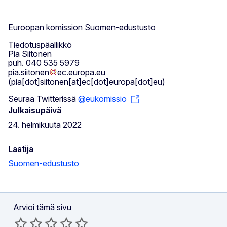
Euroopan komission Suomen-edustusto
Tiedotuspäällikkö
Pia Siitonen
puh. 040 535 5979
pia
.
siitonen
ec
.
europa
.
eu
(pia[dot]siitonen[at]ec[dot]europa[dot]eu)
Seuraa Twitterissä
@eukomissio
Julkaisupäivä
24. helmikuuta 2022
Laatija
Suomen-edustusto
Arvioi tämä sivu