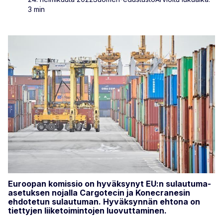
3 min
Euroopan komissio on hyväksynyt EU:n sulautuma-
asetuksen nojalla Cargotecin ja Konecranesin
ehdotetun sulautuman. Hyväksynnän ehtona on
tiettyjen liiketoimintojen luovuttaminen.