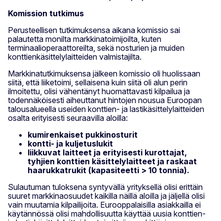
Komission tutkimus
Perusteellisen tutkimuksensa aikana komissio sai
palautetta monilta markkinatoimijoilta, kuten
terminaalioperaattoreilta, sekä nosturien ja muiden
konttienkäsittelylaitteiden valmistajilta.
Markkinatutkimuksensa jälkeen komissio oli huolissaan
siitä, että liiketoimi, sellaisena kuin siitä oli alun perin
ilmoitettu, olisi vähentänyt huomattavasti kilpailua ja
todennäköisesti aiheuttanut hintojen nousua Euroopan
talousalueella useiden konttien- ja lastikäsittelylaitteiden
osalta erityisesti seuraavilla aloilla:
kumirenkaiset pukkinosturit
kontti- ja kuljetuslukit
liikkuvat laitteet ja erityisesti kurottajat,
tyhjien konttien käsittelylaitteet ja raskaat
haarukkatrukit (kapasiteetti > 10 tonnia).
Sulautuman tuloksena syntyvällä yrityksellä olisi erittäin
suuret markkinaosuudet kaikilla näillä aloilla ja jäljellä olisi
vain muutamia kilpailijoita. Eurooppalaisilla asiakkailla ei
käytännössä olisi mahdollisuutta käyttää uusia konttien-