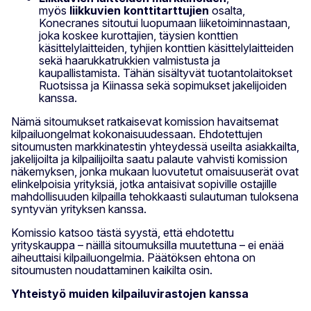
myös
liikkuvien konttitarttujien
osalta,
Konecranes sitoutui luopumaan liiketoiminnastaan,
joka koskee kurottajien, täysien konttien
käsittelylaitteiden, tyhjien konttien käsittelylaitteiden
sekä haarukkatrukkien valmistusta ja
kaupallistamista. Tähän sisältyvät tuotantolaitokset
Ruotsissa ja Kiinassa sekä sopimukset jakelijoiden
kanssa.
Nämä sitoumukset ratkaisevat komission havaitsemat
kilpailuongelmat kokonaisuudessaan. Ehdotettujen
sitoumusten markkinatestin yhteydessä useilta asiakkailta,
jakelijoilta ja kilpailijoilta saatu palaute vahvisti komission
näkemyksen, jonka mukaan luovutetut omaisuuserät ovat
elinkelpoisia yrityksiä, jotka antaisivat sopiville ostajille
mahdollisuuden kilpailla tehokkaasti sulautuman tuloksena
syntyvän yrityksen kanssa.
Komissio katsoo tästä syystä, että ehdotettu
yrityskauppa – näillä sitoumuksilla muutettuna – ei enää
aiheuttaisi kilpailuongelmia. Päätöksen ehtona on
sitoumusten noudattaminen kaikilta osin.
Yhteistyö muiden kilpailuvirastojen kanssa