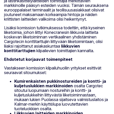
ja lastinkäsittelylaitteiden toimittajia merkittävien
markkinoille pääsyn esteiden vuoksi. Tämän seurauksena
eurooppalaiset terminaalit ja teollisuusasiakkaat olisivat
joutuneet maksamaan korkeampia hintoja ja näiden
kriittisten laitteiden valikoima olisi heikentynyt.
Lisäksi komission tutkimuksessa todettiin, että kyseinen
liiketoimia, johon liittyi Konecranesin liikkuvia laitteita
koskevan liiketoiminnan vertikaalinen yhdistäminen
Cargotecin konttitarttujiin liittyvään liiketoimintaan, olisi
liiaksi rajoittanut asiakaskuntaa
liikkuvien
konttitarttujien
kilpailevien toimittajien kannalta.
Ehdotetut korjaavat toimenpiteet
Vastakseen komission kilpailuhuoliin yritykset esittivät
seuraavat sitoumukset:
Kumirenkaisten pukkinostureiden ja kontti- ja
kuljetuslukkien markkinoiden
osalta Cargotec
sitoutui luopumaan nostureihin ja kontti- ja
kuljetuslukkeihin liittyvästä liiketoiminnastaan,
mukaan lukien Puolassa sijaitseva valmistuslaitos ja
Kalmar-merkin käyttölupa luovutettavien
tuoteluokkien osalta.
Liikkuvien laitteiden markkinoiden
,