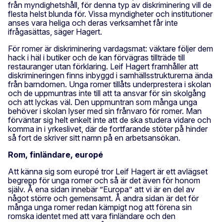
från myndighetshåll, för denna typ av diskriminering vill de
flesta helst blunda för. Vissa myndigheter och institutioner
anses vara heliga och deras verksamhet får inte
ifrågasättas, säger Hagert.
För romer är diskriminering vardagsmat: väktare följer dem
hack i häl i butiker och de kan förvägras tillträde till
restauranger utan förklaring. Leif Hagert framhåller att
diskrimineringen finns inbyggd i samhällsstrukturerna ända
från barndomen. Unga romer tillåts underprestera i skolan
och de uppmuntras inte till att ta ansvar för sin skolgång
och att lyckas väl. Den uppmuntran som många unga
behöver i skolan lyser med sin frånvaro för romer. Man
förväntar sig helt enkelt inte att de ska studera vidare och
komma in i yrkeslivet, där de fortfarande stöter på hinder
så fort de skriver sitt namn på en arbetsansökan.
Rom, finländare, europé
Att känna sig som europé tror Leif Hagert är ett avlägset
begrepp för unga romer och så är det även för honom
själv. Å ena sidan innebär ”Europa” att vi är en del av
något större och gemensamt. Å andra sidan är det för
många unga romer redan kämpigt nog att förena sin
romska identet med att vara finländare och den