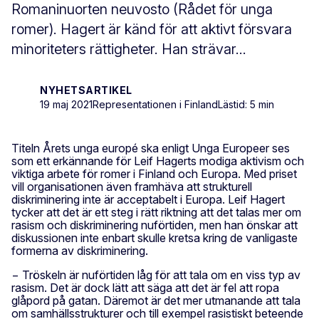
Romaninuorten neuvosto (Rådet för unga
romer). Hagert är känd för att aktivt försvara
minoriteters rättigheter. Han strävar...
NYHETSARTIKEL
19 maj 2021
Representationen i Finland
Lästid: 5 min
Titeln Årets unga europé ska enligt Unga Europeer ses
som ett erkännande för Leif Hagerts modiga aktivism och
viktiga arbete för romer i Finland och Europa. Med priset
vill organisationen även framhäva att strukturell
diskriminering inte är acceptabelt i Europa. Leif Hagert
tycker att det är ett steg i rätt riktning att det talas mer om
rasism och diskriminering nuförtiden, men han önskar att
diskussionen inte enbart skulle kretsa kring de vanligaste
formerna av diskriminering.
− Tröskeln är nuförtiden låg för att tala om en viss typ av
rasism. Det är dock lätt att säga att det är fel att ropa
glåpord på gatan. Däremot är det mer utmanande att tala
om samhällsstrukturer och till exempel rasistiskt beteende