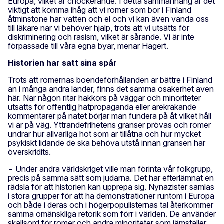
Europa, vilket är chockerande. I detta sammanhang är det
viktigt att komma ihåg att vi romer som bor i Finland
åtminstone har vatten och el och vi kan även vända oss
till läkare när vi behöver hjälp, trots att vi utsätts för
diskriminering och rasism, vilket är sårande. Vi är inte
förpassade till våra egna byar, menar Hagert.
Historien har satt sina spår
Trots att romernas boendeförhållanden är bättre i Finland
än i många andra länder, finns det samma osäkerhet även
här. När någon ritar hakkors på väggar och minoriteter
utsätts för offentlig hatpropaganda eller ärekräkande
kommentarer på nätet börjar man fundera på åt vilket håll
vi är på väg. Yttrandefrihetens gränser prövas och romer
undrar hur allvarliga hot som är tillåtna och hur mycket
psykiskt lidande de ska behöva utstå innan gränsen har
överskridits.
− Under andra världskriget ville man förinta vår folkgrupp,
precis på samma sätt som judarna. Det har efterlämnat en
rädsla för att historien kan upprepa sig. Nynazister samlas
i stora grupper för att ha demonstrationer runtom i Europa
och både i deras och i högerpopulisternas tal återkommer
samma omänskliga retorik som förr i världen. De använder
skällsord för romer och andra minoriteter som jämställer