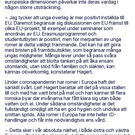
europeiska dimensionen påverkar inte deras vardag i
någon större utsträckning.
− Jag tycker att unga överlag är mer positivt inställda till
EU. Däremot begränsar sig diskussionen om EU främst till
olika EU-projekt, till exempel under seminarier som
anordnas av EU. Erasmusprogrammet och
studentutbyten är positivt, men för merparten av unga
romer är detta väldigt främmande. Det kan ha att göra
med bristen på framtidsutsikter, som begränsar många
ungas möjligheter. Många lever under så pass svåra
omständigheter att blotta tanken på att åka ensam
utomlands, utan stöd från familjen och släkten, kan
kännas oöverkomlig, konstaterar Hagert.
Under coronapandemin har romer i Europa haft det
särskilt svårt. Leif Hagert berättar att det på vissa ställen
till och med har varit brist på mat och han känner till flera
romska byar där invånarna har fått klara sig utan både
vatten och el. Under sådana omständigheter är det
fullständigt omöjligt att ha en god hygien och undvika att
smittan sprids. Alla romer i Europa har inte heller ID-
handlingar och får inte nödvändigtvis ens vård.
− Detta sker i vår absoluta närhet, i både östra och västra