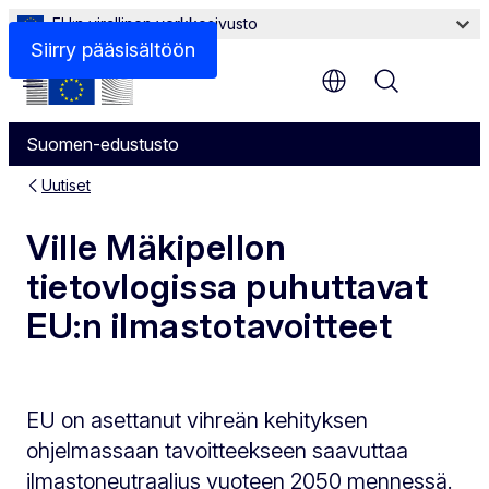
EU:n virallinen verkkosivusto
Siirry pääsisältöön
Menu
Suomen-edustusto
Uutiset
Ville Mäkipellon
tietovlogissa puhuttavat
EU:n ilmastotavoitteet
EU on asettanut vihreän kehityksen
ohjelmassaan tavoitteekseen saavuttaa
ilmastoneutraalius vuoteen 2050 mennessä.