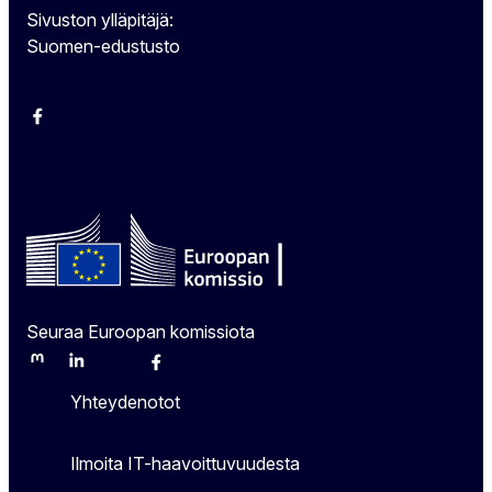
Sivuston ylläpitäjä:
Suomen-edustusto
Facebook
Instagram
Bluesky
YouTube
X
Seuraa Euroopan komissiota
Mastodon
LinkedIn
Bluesky
Facebook
Youtube
Other
Yhteydenotot
Ilmoita IT-haavoittuvuudesta