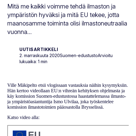
Mitä me kaikki voimme tehdä ilmaston ja
ympäristön hyväksi ja mitä EU tekee, jotta
maanosamme toiminta olisi ilmastoneutraalia
vuonna...
UUTISARTIKKELI
2. marraskuuta 2020
Suomen-edustusto
Arvioitu
lukuaika: 1 min
Ville Mäkipelto etsii vlogissaan vastauksia näihin kysymyksiin.
Hän kertoo videollaan EU:n vihreän kehityksen ohjelmasta ja
käy komission Suomen-edustustossa haastattelemassa ilmasto-
ja ympäristöasiantuntija Ismo Ulvilaa, joka työskentelee
komission ilmastotoimien pääosastolla Brysselissä.
Katso video alla: