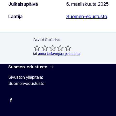
Julkaisupäivä
6. maaliskuuta 2025
Laatija
Suomen-edustusto
Arvioi tämä sivu
tai
anna tarkempaa palautetta
Suomen-edustusto
Sivuston ylläpitäjä:
Suomen-edustusto
Facebook
Instagram
Bluesky
YouTube
X