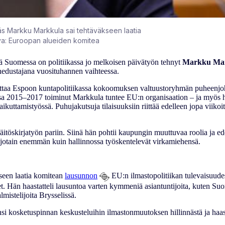
läs Markku Markkula sai tehtäväkseen laatia
uva: Euroopan alueiden komitea
tä Suomessa on politiikassa jo melkoisen päivätyön tehnyt
Markku Mar
nedustajana vuosituhannen vaihteessa.
kuttaa Espoon kuntapolitiikassa kokoomuksen valtuustoryhmän puheenjo
ssa 2015–2017 toiminut Markkula tuntee EU:n organisaation – ja myös 
ikuttamistyössä. Puhujakutsuja tilaisuuksiin riittää edelleen jopa viikoi
äitöskirjatyön pariin. Siinä hän pohtii kaupungin muuttuvaa roolia ja e
– jotain enemmän kuin hallinnossa työskentelevät virkamiehensä.
seen laatia komitean
lausunnon
EU:n ilmastopolitiikan tulevaisuudes
. Hän haastatteli lausuntoa varten kymmeniä asiantuntijoita, kuten Su
lmistelijoita Brysselissä.
ensi kosketuspinnan keskusteluihin ilmastonmuutoksen hillinnästä ja haa