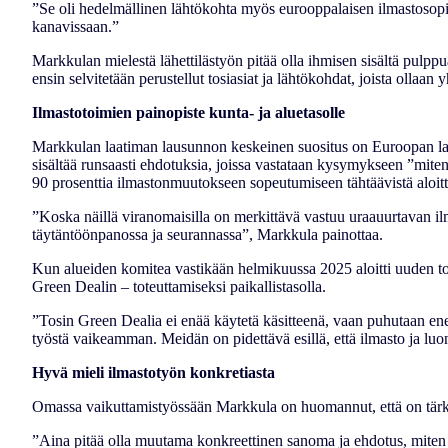
”Se oli hedelmällinen lähtökohta myös eurooppalaisen ilmastosopimu
kanavissaan.”
Markkulan mielestä lähettilästyön pitää olla ihmisen sisältä pulpp
ensin selvitetään perustellut tosiasiat ja lähtökohdat, joista ollaan y
Ilmastotoimien painopiste kunta- ja aluetasolle
Markkulan laatiman lausunnon keskeinen suositus on Euroopan la
sisältää runsaasti ehdotuksia, joissa vastataan kysymykseen ”miten”
90 prosenttia ilmastonmuutokseen sopeutumiseen tähtäävistä aloittei
”Koska näillä viranomaisilla on merkittävä vastuu uraauurtavan ilm
täytäntöönpanossa ja seurannassa”, Markkula painottaa.
Kun alueiden komitea vastikään helmikuussa 2025 aloitti uuden to
Green Dealin – toteuttamiseksi paikallistasolla.
”Tosin Green Dealia ei enää käytetä käsitteenä, vaan puhutaan ene
työstä vaikeamman. Meidän on pidettävä esillä, että ilmasto ja luo
Hyvä mieli ilmastotyön konkretiasta
Omassa vaikuttamistyössään Markkula on huomannut, että on tärk
”Aina pitää olla muutama konkreettinen sanoma ja ehdotus, miten h