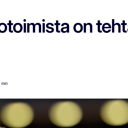
toimista on tehtä
4 min