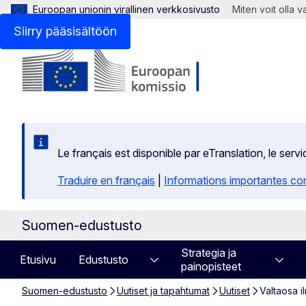
Euroopan unionin virallinen verkkosivusto
Miten voit olla 
Siirry pääsisältöön
Le français est disponible par eTranslation, le se
Traduire en français
|
Informations importantes co
Suomen-edustusto
Strategia ja
Etusivu
Edustusto
painopisteet
Suomen-edustusto
Uutiset ja tapahtumat
Uutiset
Valtaosa il