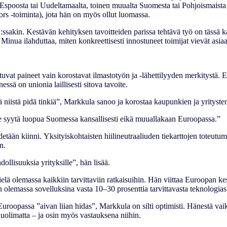
n Espoosta tai Uudeltamaalta, toinen muualta Suomesta tai Pohjoismais
s -toiminta), jota hän on myös ollut luomassa.
sakin. Kestävän kehityksen tavoitteiden parissa tehtävä työ on tässä kai
ta. Minua ilahduttaa, miten konkreettisesti innostuneet toimijat vievät a
tuvat paineet vain korostavat ilmastotyön ja -lähettilyyden merkitystä
ssä on unionia laillisesti sitova tavoite.
kä niistä pidä tinkiä”, Markkula sanoo ja korostaa kaupunkien ja yrityst
le syytä luopua Suomessa kansallisesti eikä muuallakaan Euroopassa.”
etään kiinni. Yksityiskohtaisten hiilineutraaliuden tiekarttojen toteutu
n.
llisuuksia yrityksille”, hän lisää.
 vielä olemassa kaikkiin tarvittaviin ratkaisuihin. Hän viittaa Euroopan
n olemassa sovelluksina vasta 10–30 prosenttia tarvittavasta teknologia
uroopassa ”aivan liian hidas”, Markkula on silti optimisti. Hänestä vai
huolimatta – ja osin myös vastauksena niihin.