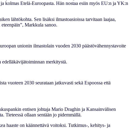
ta ja kolmas Etelä-Euroopasta. Hän nostaa esiin myös EU:n ja YK:n
ken lähtökohta. Sen lisäksi ilmastoasioissa tarvitaan laajaa,
siaa eteenpäin”, Markkula sanoo.
. Euroopan unionin ilmastolain vuoden 2030 päästövähennystavoite
en edelläkävijätoiminnan merkitystä.
mista vuoteen 2030 seurataan jatkuvasti sekä Espoossa että
 keskuspankin entisen johtaja Mario Draghin ja Kansainvälisen
sta. Tieteessä ollaan sentään jo pidemmällä.
kea haaste on käännettävä voitoksi. Tutkimus-, kehitys- ja