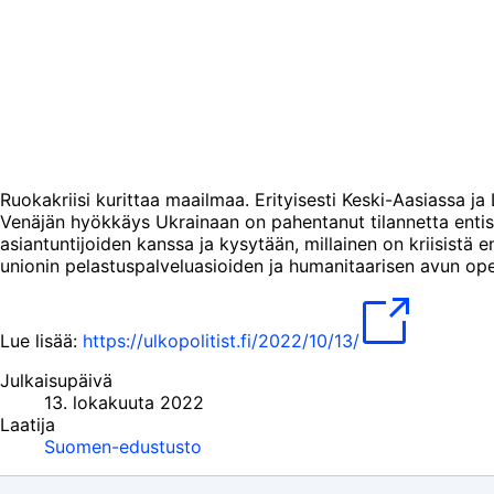
Ruokakriisi kurittaa maailmaa. Erityisesti Keski-Aasiassa ja
Venäjän hyökkäys Ukrainaan on pahentanut tilannetta entise
asiantuntijoiden kanssa ja kysytään, millainen on kriisistä
unionin pelastuspalveluasioiden ja humanitaarisen avun op
Lue lisää:
https://ulkopolitist.fi/2022/10/13/
Julkaisupäivä
13. lokakuuta 2022
Laatija
Suomen-edustusto