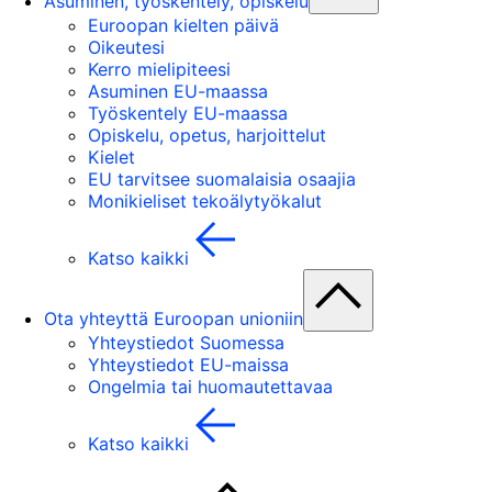
Asuminen, työskentely, opiskelu
Euroopan kielten päivä
Oikeutesi
Kerro mielipiteesi
Asuminen EU-maassa
Työskentely EU-maassa
Opiskelu, opetus, harjoittelut
Kielet
EU tarvitsee suomalaisia osaajia
Monikieliset tekoälytyökalut
Katso kaikki
Ota yhteyttä Euroopan unioniin
Yhteystiedot Suomessa
Yhteystiedot EU-maissa
Ongelmia tai huomautettavaa
Katso kaikki