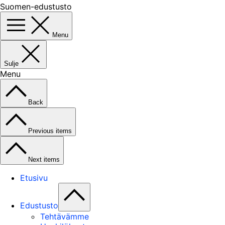
Suomen-edustusto
Menu
Sulje
Menu
Back
Previous items
Next items
Etusivu
Edustusto
Tehtävämme