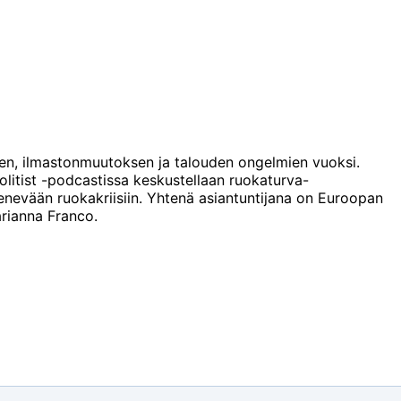
ktien, ilmastonmuutoksen ja talouden ongelmien vuoksi.
litist -podcastissa keskustellaan ruokaturva-
venevään ruokakriisiin. Yhtenä asiantuntijana on Euroopan
rianna Franco.