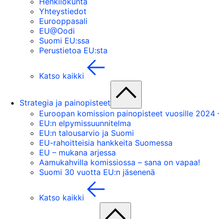
Henkilökunta
Yhteystiedot
Eurooppasali
EU@Oodi
Suomi EU:ssa
Perustietoa EU:sta
Katso kaikki
Strategia ja painopisteet
Euroopan komission painopisteet vuosille 2024
EU:n elpymissuunnitelma
EU:n talousarvio ja Suomi
EU-rahoitteisia hankkeita Suomessa
EU – mukana arjessa
Aamukahvilla komissiossa – sana on vapaa!
Suomi 30 vuotta EU:n jäsenenä
Katso kaikki