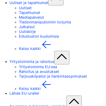
Uutiset ja tapahtumat
Uutiset
Tapahtumat
Mediapalvelut
Tiedonmanipuloinnin torjunta
Julkaisut
Uutiskirje
Edustuston kuulumisia
Katso kaikki
Yritystoiminta ja rahoitus
Yritystoiminta EU:ssa
Rahoitus ja avustukset
Tarjouskilpailut ja hankintasopimukset
Katso kaikki
Lähde EU-uralle!