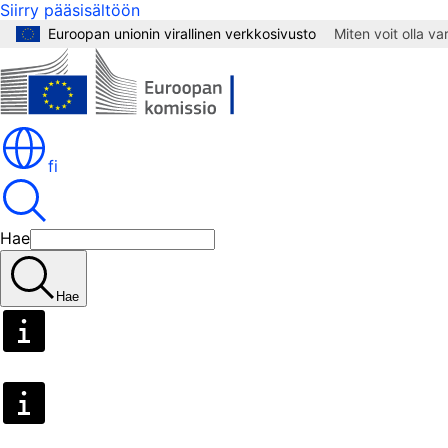
Siirry pääsisältöön
Euroopan unionin virallinen verkkosivusto
Miten voit olla v
fi
Hae
Hae