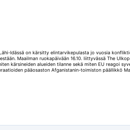
 Lähi-Idässä on kärsitty elintarvikepulasta jo vuosia konfli
stään. Maailman ruokapäivään 16.10. liittyvässä The Ulkopo
 eniten kärsineiden alueiden tilanne sekä miten EU reagoi sy
eraatioiden pääosaston Afganistanin-toimiston päällikkö Ma