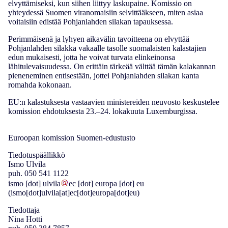
elvyttämiseksi, kun siihen liittyy laskupaine. Komissio on
yhteydessä Suomen viranomaisiin selvittääkseen, miten asiaa
voitaisiin edistää Pohjanlahden silakan tapauksessa.
Perimmäisenä ja lyhyen aikavälin tavoitteena on elvyttää
Pohjanlahden silakka vakaalle tasolle suomalaisten kalastajien
edun mukaisesti, jotta he voivat turvata elinkeinonsa
lähitulevaisuudessa. On erittäin tärkeää välttää tämän kalakannan
pieneneminen entisestään, jottei Pohjanlahden silakan kanta
romahda kokonaan.
EU:n kalastuksesta vastaavien ministereiden neuvosto keskustelee
komission ehdotuksesta 23.–24. lokakuuta Luxemburgissa.
Euroopan komission Suomen-edustusto
Tiedotuspäällikkö
Ismo Ulvila
puh. 050 541 1122
ismo
[dot]
ulvila
ec
[dot]
europa
[dot]
eu
(ismo[dot]ulvila[at]ec[dot]europa[dot]eu)
Tiedottaja
Nina Hotti