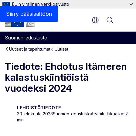
EU:n virallinen verkkosivusto
Siirry pääsisältöön
Menu
Suomen-edustusto
Uutiset ja tapahtumat
Uutiset
Tiedote: Ehdotus Itämeren
kalastuskiintiöistä
vuodeksi 2024
LEHDISTÖTIEDOTE
30. elokuuta 2023
Suomen-edustusto
Arvioitu lukuaika: 2
min