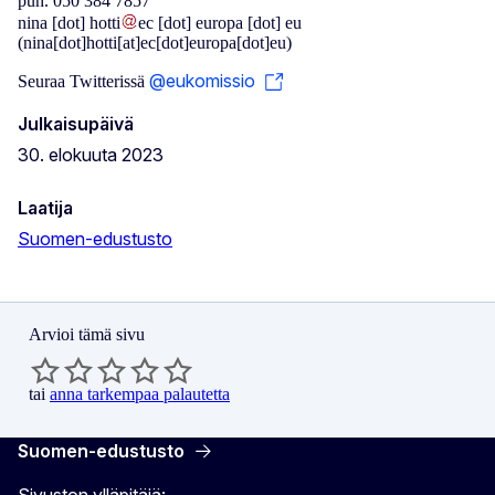
puh. 050 384 7857
nina
[dot]
hotti
ec
[dot]
europa
[dot]
eu
(nina[dot]hotti[at]ec[dot]europa[dot]eu)
@eukomissio
Seuraa Twitterissä
Julkaisupäivä
30. elokuuta 2023
Laatija
Suomen-edustusto
Arvioi tämä sivu
tai
anna tarkempaa palautetta
Suomen-edustusto
Sivuston ylläpitäjä: