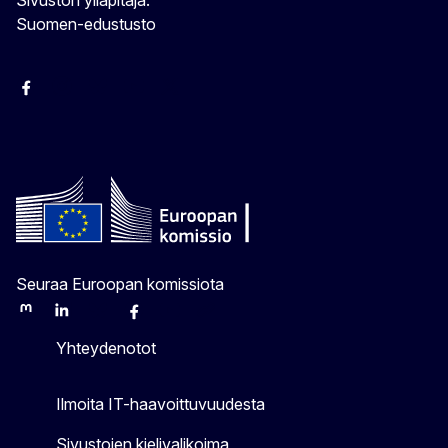
Suomen-edustusto
Facebook
Instagram
Bluesky
YouTube
X
Seuraa Euroopan komissiota
Mastodon
LinkedIn
Bluesky
Facebook
Youtube
Other
Yhteydenotot
Ilmoita IT-haavoittuvuudesta
Sivustojen kielivalikoima