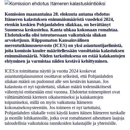
Komission maanantaina 28. elokuuta antama ehdotus
Itämeren kalastuksen enimmäismääristä vuodeksi 2024,
etenkin koskien Pohjanlahden silakkaa, on herättänyt
Suomessa keskustelua. Kanta uhkaa kokonaan romahtaa.
Ehdotuksella olisi toteutuessaan vaikutuksia silakan
arvoketjuun. Riippumaton Kansainvälinen
merentutkimusneuvosto (ICES) on yksi asiantuntijaelimistä,
joita komissio kuulee määritellessään vuosittaisia kalastuksen
enimmäismääriä. Niiden tarkoituksena on estää kalakantojen
ehtyminen ja varmistaa niiden kestävä kehittyminen.
ICES:n toimittama näyttö ja vuotta 2024 koskevat
asiantuntijalausunnot osoittavat selkeästi, että Pohjanlahden
silakan määrä on pudonnut alle sen kestävän kannan. Jos
kalastusta ei nyt rajoitettaisi, silakan määrä todennäköisesti
vähentyisi entisestään ensi vuonna. Ehdotetut toimenpiteet ovat
välttämättömiä kierteen oikaisemiseksi ja kalakantojen
toipumiseksi, millä on myös vaikutusta Itämeren
kokonaisekosysteemiin. Jos toimeen ei nyt tartuttaisi,
Pohjanlahden silakalle voisi käydä kuten itäisen Itämeren turskalle
ja monille lohikannoille, jotka ovat romahtaneet aiheuttaen laajoja
taloudellisia vaikutuksia rannikoiden kalastajille ja yhteisöille.