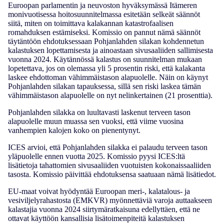
Euroopan parlamentin ja neuvoston hyväksymässä Itämeren
monivuotisessa hoitosuunnitelmassa esitetään selkeät säännöt
siitä, miten on toimittava kalakannan katastrofaalisen
romahduksen estämiseksi. Komissio on pannut nämä säännöt
täytäntöön ehdotuksessaan Pohjanlahden silakan kohdennetun
kalastuksen lopettamisesta ja ainoastaan sivusaaliiden sallimisesta
vuonna 2024. Käytännössä kalastus on suunnitelman mukaan
lopetettava, jos on olemassa yli 5 prosentin riski, että kalakanta
laskee ehdottoman vähimmäistason alapuolelle. Näin on käynyt
Pohjanlahden silakan tapauksessa, sillä sen riski laskea tämän
vähimmäistason alapuolelle on nyt nelinkertainen (21 prosenttia).
Pohjanlahden silakka on luultavasti laskenut terveen tason
alapuolelle muun muassa sen vuoksi, että viime vuosina
vanhempien kalojen koko on pienentynyt.
ICES arvioi, että Pohjanlahden silakka ei palaudu terveen tason
yläpuolelle ennen vuotta 2025. Komissio pyysi ICES:ltä
lisätietoja tahattomien sivusaaliiden vuotuisten kokonaissaaliiden
tasosta. Komissio päivittää ehdotuksensa saatuaan nämä lisätiedot.
EU-maat voivat hyödyntää Euroopan meri-, kalatalous- ja
vesiviljelyrahastosta (EMKVR) myönnettäviä varoja auttaakseen
kalastajia vuonna 2024 siirtymäratkaisuna edellyttäen, että ne
ottavat käyttöön kansallisia lisätoimenpiteitä kalastuksen