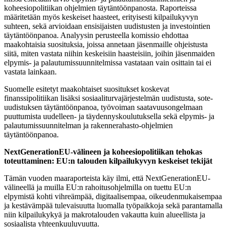
koheesiopolitiikan ohjelmien täytäntöönpanosta. Raporteissa
määritetään myös keskeiset haasteet, erityisesti kilpailukyvyn
suhteen, sekä arvioidaan ensisijaisten uudistusten ja investointien
täytäntöönpanoa. Analyysin perusteella komissio ehdottaa
maakohtaisia suosituksia, joissa annetaan jäsenmaille ohjeistusta
siitä, miten vastata niihin keskeisiin haasteisiin, joihin jäsenmaiden
elpymis- ja palautumissuunnitelmissa vastataan vain osittain tai ei
vastata lainkaan.
Suomelle esitetyt maakohtaiset suositukset koskevat
finanssipolitiikan lisäksi sosiaaliturvajärjestelmän uudistusta, sote-
uudistuksen täytäntöönpanoa, työvoiman saatavuusongelmaan
puuttumista uudelleen- ja täydennyskoulutuksella sekä elpymis- ja
palautumissuunnitelman ja rakennerahasto-ohjelmien
täytäntöönpanoa.
NextGenerationEU-välineen ja koheesiopolitiikan tehokas
toteuttaminen: EU:n talouden kilpailukyvyn keskeiset tekijät
Tämän vuoden maaraporteista käy ilmi, että NextGenerationEU-
välineellä ja muilla EU:n rahoitusohjelmilla on tuettu EU:n
elpymistä kohti vihreämpää, digitaalisempaa, oikeudenmukaisempaa
ja kestävämpää tulevaisuutta luomalla työpaikkoja sekä parantamalla
niin kilpailukykyä ja makrotalouden vakautta kuin alueellista ja
sosiaalista yhteenkuuluvuutta.