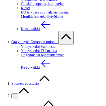
Opiskelu, opetus, harjoittelut
Kielet
EU tarvitsee suomalaisia osaajia
Monikieliset tekoälytyökalut
Katso kaikki
Ota yhteyttä Euroopan unioniin
Yhteystiedot Suomessa
Yhteystiedot EU-maissa
Ongelmia tai huomautettavaa
Katso kaikki
Suomen-edustusto
…