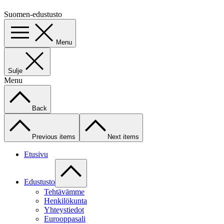
Suomen-edustusto
Menu
Sulje
Menu
Back
Previous items
Next items
Etusivu
Edustusto
Tehtävämme
Henkilökunta
Yhteystiedot
Eurooppasali