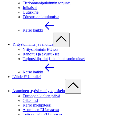
Tiedonmanipuloinnin torjunta
Julkaisut
Uutiskirje
Edustuston kuulumisia
Katso kaikki
Yritystoiminta ja rahoitus
Yritystoiminta EU:ssa
Rahoitus ja avustukset
Tarjouskilpailut ja hankintasopimukset
Katso kaikki
Lähde EU-uralle!
Asuminen, työskentely, opiskelu
Euroopan kielten päivä
Oikeutesi
Kerro mielipiteesi
Asuminen EU-maassa
Työskentely EU-maassa