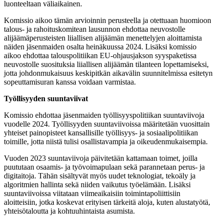
luonteeltaan väliaikainen.
Komissio aikoo tämän arvioinnin perusteella ja otettuaan huomioon
talous- ja rahoituskomitean lausunnon ehdottaa neuvostolle
alijäämäperusteisten liiallisen alijäämän menettelyjen aloittamista
näiden jäsenmaiden osalta heinäkuussa 2024. Lisäksi komissio
aikoo ehdottaa talouspolitiikan EU-ohjausjakson syyspaketissa
neuvostolle suosituksia liiallisen alijäämän tilanteen lopettamiseksi,
jotta johdonmukaisuus keskipitkän aikavälin suunnitelmissa esitetyn
sopeuttamisuran kanssa voidaan varmistaa.
Työllisyyden suuntaviivat
Komissio ehdottaa jäsenmaiden työllisyyspolitiikan suuntaviivoja
vuodelle 2024. Työllisyyden suuntaviivoissa määritetään vuosittain
yhteiset painopisteet kansallisille työllisyys- ja sosiaalipolitiikan
toimille, jotta niistä tulisi osallistavampia ja oikeudenmukaisempia.
Vuoden 2023 suuntaviivoja päivitetään kattamaan toimet, joilla
puututaan osaamis- ja työvoimapulaan sekä parannetaan perus- ja
digitaitoja. Tähän sisältyvät myös uudet teknologiat, tekoäly ja
algoritmien hallinta sekä niiden vaikutus työelämään. Lisäksi
suuntaviivoissa viitataan viimeaikaisiin toimintapoliittisiin
aloitteisiin, jotka koskevat erityisen tärkeitä aloja, kuten alustatyötä,
yhteisötaloutta ja kohtuuhintaista asumista.