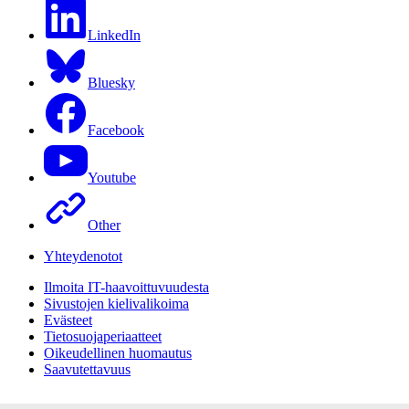
LinkedIn
Bluesky
Facebook
Youtube
Other
Yhteydenotot
Ilmoita IT-haavoittuvuudesta
Sivustojen kielivalikoima
Evästeet
Tietosuojaperiaatteet
Oikeudellinen huomautus
Saavutettavuus