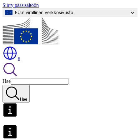
Siirry pääsisältöön
EU:n virallinen verkkosivusto
fi
Hae
Hae