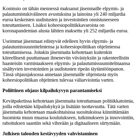
Komissio on tähän mennessä maksanut jäsenmaille elpymis- ja
palautumistukivälineen avustuksina ja lainoina yli 240 miljardia
euroa keskeisten uudistusten ja investointien onnistuneeseen
toteuttamiseen. Lisäksi koheesiopolitiikkavaroista on
koronapandemian alusta lähtien maksettu yli 252 miljardia euroa.
Useimmat jäsenmaat edistyvät edelleen hyvin elpymis- ja
palautumissuunnitelmiensa ja koheesiopolitiikan ohjelmiensa
toteuttamisessa. Joitakin jäsenmaita kehotetaan kuitenkin
kiireellisesti puuttumaan ilmeneviin viivästyksiin ja rakenteellisiin
haasteisiin varmistaakseen elpymis- ja palautumissuunnitelmaansa
sisältyvien investointien ja uudistusten ripeän täytäntöönpanon.
Tässä ohjausjaksossa annetaan jäsenmaille ohjeistusta myös
koheesiopolitiikan ohjelmien tulevaa väliarviointia varten.
Poliittinen ohjaus kilpailukyvyn parantamiseksi
Kevätpaketissa kehotetaan jäsenmaita toteuttamaan politiikkatoimia,
joilla edistetään kilpailukykyä ja lisätään tuottavuutta. Tätä varten
jäsenmaita kehotetaan maakohtaisissa suosituksissa kiinnittämään
huomiota muun muassa koulutukseen, tutkimukseen ja innovointiin,
rahoituksen saantiin sekä vihreään ja digitaaliseen siirtymään.
Julkisen talouden kestävyyden vahvistaminen