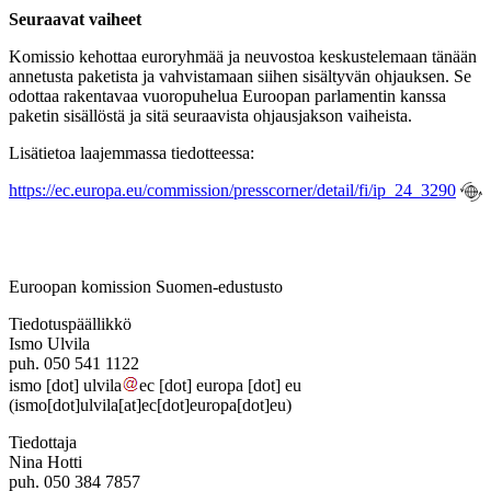
Seuraavat vaiheet
Komissio kehottaa euroryhmää ja neuvostoa keskustelemaan tänään
annetusta paketista ja vahvistamaan siihen sisältyvän ohjauksen. Se
odottaa rakentavaa vuoropuhelua Euroopan parlamentin kanssa
paketin sisällöstä ja sitä seuraavista ohjausjakson vaiheista.
Lisätietoa laajemmassa tiedotteessa:
https://ec.europa.eu/commission/presscorner/detail/fi/ip_24_3290
Euroopan komission Suomen-edustusto
Tiedotuspäällikkö
Ismo Ulvila
puh. 050 541 1122
ismo
[dot]
ulvila
ec
[dot]
europa
[dot]
eu
(ismo[dot]ulvila[at]ec[dot]europa[dot]eu)
Tiedottaja
Nina Hotti
puh. 050 384 7857