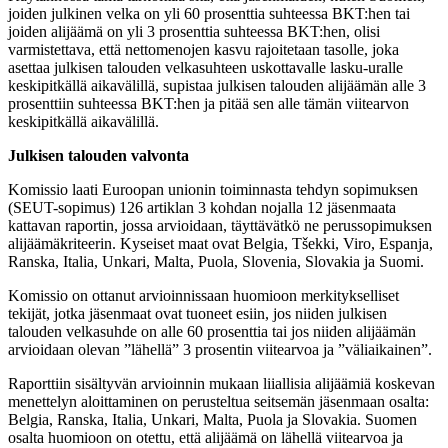
joiden julkinen velka on yli 60 prosenttia suhteessa BKT:hen tai
joiden alijäämä on yli 3 prosenttia suhteessa BKT:hen, olisi
varmistettava, että nettomenojen kasvu rajoitetaan tasolle, joka
asettaa julkisen talouden velkasuhteen uskottavalle lasku-uralle
keskipitkällä aikavälillä, supistaa julkisen talouden alijäämän alle 3
prosenttiin suhteessa BKT:hen ja pitää sen alle tämän viitearvon
keskipitkällä aikavälillä.
Julkisen talouden valvonta
Komissio laati Euroopan unionin toiminnasta tehdyn sopimuksen
(SEUT-sopimus) 126 artiklan 3 kohdan nojalla 12 jäsenmaata
kattavan raportin, jossa arvioidaan, täyttävätkö ne perussopimuksen
alijäämäkriteerin. Kyseiset maat ovat Belgia, Tšekki, Viro, Espanja,
Ranska, Italia, Unkari, Malta, Puola, Slovenia, Slovakia ja Suomi.
Komissio on ottanut arvioinnissaan huomioon merkitykselliset
tekijät, jotka jäsenmaat ovat tuoneet esiin, jos niiden julkisen
talouden velkasuhde on alle 60 prosenttia tai jos niiden alijäämän
arvioidaan olevan ”lähellä” 3 prosentin viitearvoa ja ”väliaikainen”.
Raporttiin sisältyvän arvioinnin mukaan liiallisia alijäämiä koskevan
menettelyn aloittaminen on perusteltua seitsemän jäsenmaan osalta:
Belgia, Ranska, Italia, Unkari, Malta, Puola ja Slovakia. Suomen
osalta huomioon on otettu, että alijäämä on lähellä viitearvoa ja