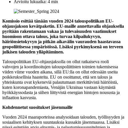
Arvioitu lukuaika: 4 min
Komissio esittää tänään vuoden 2024 talouspolitiikan EU-
ohjausjakson kevätpaketin. EU-maille annettavalla ohjauksella
pyritään rakentamaan vakaa ja tulevaisuuden vaatimukset
huomioon ottava talous, joka turvaa kilpailukyvyn,
häiriönsietokyvyn ja pitkän aikavälin vaurauden haastavassa
geopoliittisessa ympäristössä. Lisäksi pyrkimyksenä on terveen
julkisen talouden ylläpitäminen.
Talouspolitiikan EU-ohjausjaksolla on ollut ratkaiseva rooli
vahvojen ja koordinoitujen talouspoliittisten toimien tukemisessa
viiden viime vuoden aikana, sillä EU:lla on ollut edessään useita
poikkeuksellisia haasteita. EU on osoittanut, että sen talous ja
yhteiskunta ovat kykeneviä palautumaan merkittävistä häiriöistä,
kuten koronapandemiasta, Venäjän Ukrainaa vastaan käymästä
hyökkäyssodasta ja siihen liittyvistä energian hintojen noususta ja
inflaation kasvusta.
Kohdennetut suositukset jäsenmaille
Vuoden 2024 maaraporteissa analysoidaan talouden, työllisyyden ja
sosiaalisen kehityksen suuntauksia kussakin jäsenmaassa. Lisäksi
niissä esitetään arvio elpymis- ja palautumissuunnitelmien ja