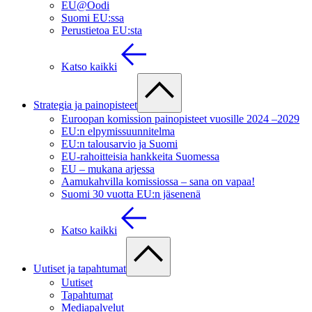
EU@Oodi
Suomi EU:ssa
Perustietoa EU:sta
Katso kaikki
Strategia ja painopisteet
Euroopan komission painopisteet vuosille 2024 –2029
EU:n elpymissuunnitelma
EU:n talousarvio ja Suomi
EU-rahoitteisia hankkeita Suomessa
EU – mukana arjessa
Aamukahvilla komissiossa – sana on vapaa!
Suomi 30 vuotta EU:n jäsenenä
Katso kaikki
Uutiset ja tapahtumat
Uutiset
Tapahtumat
Mediapalvelut