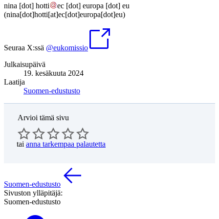
nina
[dot]
hotti
ec
[dot]
europa
[dot]
eu
(nina[dot]hotti[at]ec[dot]europa[dot]eu)
Seuraa X:ssä
@eukomissio
Julkaisupäivä
19. kesäkuuta 2024
Laatija
Suomen-edustusto
Arvioi tämä sivu
tai
anna tarkempaa palautetta
Suomen-edustusto
Sivuston ylläpitäjä:
Suomen-edustusto