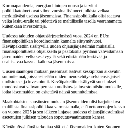
Koronapandemia, energian hintojen nousu ja tarvitut
politiikkatoimet ovat viime vuosina lisänneet julkista velkaa
merkittävästi useissa jäsenmaissa. Finanssipolitiikalla olisi saatava
velka lasku-uralle tai pidettävä se maltillisella tasolla vaarantamatta
kuitenkaan investointeja.
Uudessa talouden ohjausjärjestelmässä vuosi 2024 on EU:n
finanssipolitiikan koordinoinnin kannalta siirtymävuosi.
Kevätpakettiin sisältyvillä uuden ohjausjärjestelmän mukaisilla
finanssipoliittisella ohjauksella ja päätöksillä pyritään vahvistamaan
jäsenmaiden velkakestävyyttä sekä edistämään kestävää ja
osallistavaa kasvua kaikissa jäsenmaissa.
Uusien sääntöjen mukaan jäsenmaat laativat keskipitkän aikavälin
suunnitelmat, joissa esitetään niiden menokehitys sekä ensisijaiset
uudistukset ja investoinnit. Kevätpakettiin sisältyvät suositukset
muodostavat vahvan perustan uudistus- ja investointisitoumuksille,
jotka jäsenmaiden on esitettävä näissä suunnitelmissa.
Maakohtaisten suositusten mukaan jäsenmaiden olisi harjoitettava
maltillista finanssipolitiikkaa varmistamalla, että nettomenojen kasvu
on vuonna 2025 ja sen jälkeen linjassa uudessa ohjausjärjestelmässä
asetettujen julkisen talouden sopeutusvaatimusten kanssa.
Käytännössä tämä tarkoittaa sitä, että jäsenmaiden, kuten Suomen,