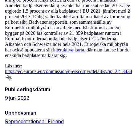
Andelen badplatser av dålig kvalitet har minskat sedan 2013. De
utgjorde 1,5 procent av alla badplatser i EU 2021, jämfört med 2
procent 2013. Dålig vattenkvalitet är ofta resultatet av förorening
på kort sikt. Badvattenrapporten, som sammanställts av
Europeiska miljöbyrån i samarbete med EU-kommissionen,
bygger på 2020 års kontroller av 21 859 badplatser runtom i
Europa. Kontrollerna omfattade badplatser i EU-länderna,
Albanien och Schweiz under hela 2021. Europeiska miljöbyrån
har också uppdaterat sin
interaktiva karta
, där man kan se hur de
enskilda badplatserna klarar sig.
Läs mer:
https://ec.europa.eu/commission/presscorner/detail/sv/ip_22_3434
Publiceringsdatum
9 juni 2022
Upphovsman
Representationen i Finland