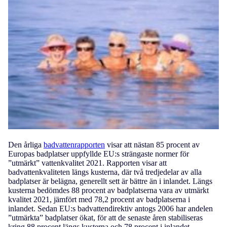
Den årliga
badvattenrapporten
visar att nästan 85 procent av
Europas badplatser uppfyllde EU:s strängaste normer för
”utmärkt” vattenkvalitet 2021. Rapporten visar att
badvattenkvaliteten längs kusterna, där två tredjedelar av alla
badplatser är belägna, generellt sett är bättre än i inlandet. Längs
kusterna bedömdes 88 procent av badplatserna vara av utmärkt
kvalitet 2021, jämfört med 78,2 procent av badplatserna i
inlandet. Sedan EU:s badvattendirektiv antogs 2006 har andelen
”utmärkta” badplatser ökat, för att de senaste åren stabiliseras
kring 88 procent längs kusterna och 78 procent i inlandet.