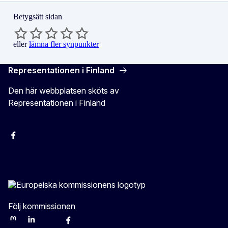
Betygsätt sidan
eller
lämna fler synpunkter
Representationen i Finland
Den här webbplatsen sköts av
Representationen i Finland
Facebook
Instagram
Bluesky
YouTube
X
Följ kommissionen
Mastodon
LinkedIn
Bluesky
Facebook
Youtube
Other