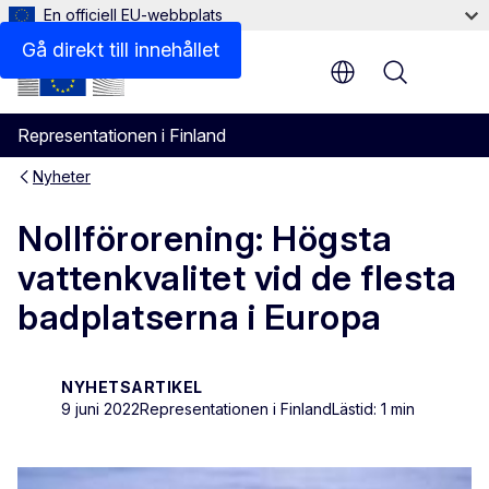
En officiell EU-webbplats
Gå direkt till innehållet
Menu
Representationen i Finland
Nyheter
Nollförorening: Högsta
vattenkvalitet vid de flesta
badplatserna i Europa
NYHETSARTIKEL
9 juni 2022
Representationen i Finland
Lästid: 1 min