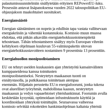
palautumissuunnitelmiin sisällytetään erityinen REPowerEU-luku.
Prosessiin antavat lisäpanoksensa vuoden 2022 talouspolitiikan EU-
ohjausjakson maakohtaiset suositukset.
Energiansäästö
Energian säästäminen on nopein ja edullisin tapa vastata vallitsevaan
energiakriisiin ja vähentää kustannuksia. Komissio muun muassa
ehdottaa, että pitkän aikavälin energiatehokkuustoimenpiteitä
tehostetaan. Tähän tehostamiseen sisältyy myös Euroopan vihreän
kehityksen ohjelmaan kuuluvan 55-valmiuspaketin sitovan
energiatehokkuustavoitteen nostaminen 9 prosentista 13 prosenttiin.
Energiahuollon monipuolistaminen
EU on tehnyt useiden kuukausien ajan yhteistyötä kansainvälisten
kumppaneidensa kanssa toimitusten
monipuolistamiseksi. Nesteytetyn maakaasun tuonti on
ennätystasolla, ja putkikaasua toimitetaan aiempaa
enemmän. Hiljattain perustettu EU:n energiafoorumi, jonka tukena
ovat alueelliset työryhmät, mahdollistaa kaasun, nesteytetyn
maakaasun ja vedyn vapaaehtoiset yhteishankinnat. Foorumin avulla
keskitetään kysyntää, optimoidaan infrastruktuurin käyttöä ja
koordinoidaan yhteyksiä toimittajiin. Seuraavassa vaiheessa
komissio selvittää rokotteiden hankintaohjelman kaltaista yhteistä