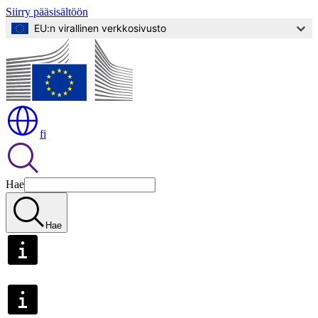
Siirry pääsisältöön
EU:n virallinen verkkosivusto
fi
Hae
Hae