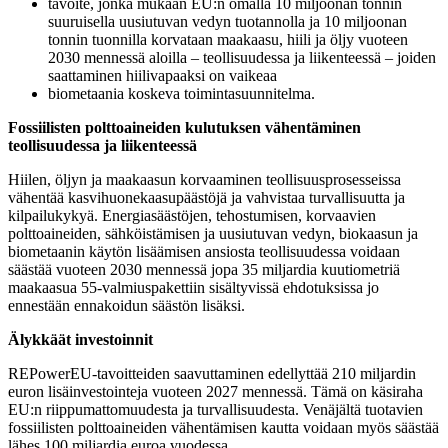
tavoite, jonka mukaan EU:n omalla 10 miljoonan tonnin
suuruisella uusiutuvan vedyn tuotannolla ja 10 miljoonan
tonnin tuonnilla korvataan maakaasu, hiili ja öljy vuoteen
2030 mennessä aloilla – teollisuudessa ja liikenteessä – joiden
saattaminen hiilivapaaksi on vaikeaa
biometaania koskeva toimintasuunnitelma.
Fossiilisten polttoaineiden kulutuksen vähentäminen
teollisuudessa ja liikenteessä
Hiilen, öljyn ja maakaasun korvaaminen teollisuusprosesseissa
vähentää kasvihuonekaasupäästöjä ja vahvistaa turvallisuutta ja
kilpailukykyä. Energiasäästöjen, tehostumisen, korvaavien
polttoaineiden, sähköistämisen ja uusiutuvan vedyn, biokaasun ja
biometaanin käytön lisäämisen ansiosta teollisuudessa voidaan
säästää vuoteen 2030 mennessä jopa 35 miljardia kuutiometriä
maakaasua 55-valmiuspakettiin sisältyvissä ehdotuksissa jo
ennestään ennakoidun säästön lisäksi.
Älykkäät investoinnit
REPowerEU-tavoitteiden saavuttaminen edellyttää 210 miljardin
euron lisäinvestointeja vuoteen 2027 mennessä. Tämä on käsiraha
EU:n riippumattomuudesta ja turvallisuudesta. Venäjältä tuotavien
fossiilisten polttoaineiden vähentämisen kautta voidaan myös säästää
lähes 100 miljardia euroa vuodessa.