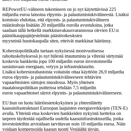
REPowerEU-välineen tukemiseen on jo nyt käytettävissä 225
miljardia euroa lainoina elpymis- ja palautumistukivälineestä. Lisäksi
komissio ehdottaa, että elpymis- ja palautumistukivälineen
määrärahoja lisätään 20 miljardilla eurolla avustuksina, jotka
saadaan tällä hetkellä markkinavakausvarannossa olevien EU:n
päästökauppajärjestelmän päästöoikeuksien
myynnistä huutokaupalla siten, etteivät markkinat häiriinny.
Koheesiopolitiikalla tuetaan nykyisessä monivuotisessa
rahoituskehyksessä jo nyt hiilestä irtautumista ja vihreää siirtymää
koskevia hankkeita jopa 100 miljardin euron investoinneilla
uusiutuvaan energiaan, vetyyn ja infrastruktuuriin.
Lisäksi koheesiorahastoista voitaisiin ottaa käyttöön 26,9 miljardia
euroa elpymis- ja palautumistukivälineeseen tehtävien
vapaaehtoisten siirtojen muodossa. Myös yhteisen
maatalouspolitiikan puitteissa tehdään 7,5 miljardin
euron vapaaehtoiset siirrot elpymis- ja palautumistukivälineeseen.
EU:hun on luotu häiriönsietokykyinen ja yhteenliitetty
kaasuinfrastruktuuri Euroopan laajuisten energiaverkkojen (TEN-E)
avulla. Yhteistä etua koskevien hankkeiden nykyistä luetteloa on
tarpeen täydentää rajallisella uudella kaasuinfrastruktuurilla, jonka
investointeihin arvioidaan tarvittavan noin 10 miljardia euroa. Näin
voidaan kompensoida kaasun tuonti Venäjältä täysin.