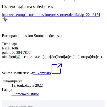
Lisätietoa laajemmassa tiedotteessa:
https://ec.europa.eu/commission/presscorner/detail/fi/ip_22_ 3131
Euroopan komission Suomen-edustusto
Tiedottaja
Nina Hotti
puh. 050 384 7857
nina
.
hotti
ec
.
europa
.
eu
(nina[dot]hotti[at]ec[dot]europa[dot]eu)
Seuraa Twitterissä
@eukomissio
Julkaisupäivä
18. toukokuuta 2022
Laatija
Suomen-edustusto