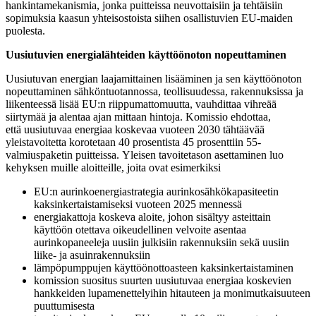
hankintamekanismia, jonka puitteissa neuvottaisiin ja tehtäisiin
sopimuksia kaasun yhteisostoista siihen osallistuvien EU-maiden
puolesta.
Uusiutuvien energialähteiden käyttöönoton nopeuttaminen
Uusiutuvan energian laajamittainen lisääminen ja sen käyttöönoton
nopeuttaminen sähköntuotannossa, teollisuudessa, rakennuksissa ja
liikenteessä lisää EU:n riippumattomuutta, vauhdittaa vihreää
siirtymää ja alentaa ajan mittaan hintoja. Komissio ehdottaa,
että uusiutuvaa energiaa koskevaa vuoteen 2030 tähtäävää
yleistavoitetta korotetaan 40 prosentista 45 prosenttiin 55-
valmiuspaketin puitteissa. Yleisen tavoitetason asettaminen luo
kehyksen muille aloitteille, joita ovat esimerkiksi
EU:n aurinkoenergiastrategia aurinkosähkökapasiteetin
kaksinkertaistamiseksi vuoteen 2025 mennessä
energiakattoja koskeva aloite, johon sisältyy asteittain
käyttöön otettava oikeudellinen velvoite asentaa
aurinkopaneeleja uusiin julkisiin rakennuksiin sekä uusiin
liike- ja asuinrakennuksiin
lämpöpumppujen käyttöönottoasteen kaksinkertaistaminen
komission suositus suurten uusiutuvaa energiaa koskevien
hankkeiden lupamenettelyihin hitauteen ja monimutkaisuuteen
puuttumisesta