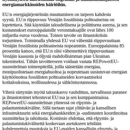
energiamarkkinoiden häiriöihin.
EU:n energiajärjestelmän muuttaminen on tarpeen kahdesta
syystä. EU:n riippuvuus Venäjän fossiilisista polttoaineista on
lopetettava. Sitä käytetään taloudellisena ja poliittisena aseena, ja sen
kustannukset eurooppalaisille veronmaksajille ovat lähes 100
miljardia euroa vuodessa. Toinen tavoite on ilmastokriisin
torjuminen. Toimimalla yhdessä EU voi vähentää riippuvuuttaan
Venäjän fossiilisista polttoaineista nopeammin. Eurooppalaisista 85
prosenttia katsoo, että EU:n olisi vähennettävä riippuvuuttaan
Venäjän kaasusta ja öljystä mahdollisimman pian Ukrainan
tukemiseksi. Tähän tavoitteeseen voidaan vastata REPowerEU-
suunnitelman toimenpiteillä, joilla säästetään energiaa,
monipuolistetaan energiahuoltoa ja nopeutetaan uusiutuvan energian
käyttöönottoa fossiilisten polttoaineiden korvaamiseksi
kotitalouksissa, teollisuudessa ja sähköntuotannossa.
Vihreä siirtymän myötä talouskasvu vauhdittuu, turvallisuus paranee
ja ilmastotoimet tehostuvat EU:ssa ja sen kumppanimaissa.
REPowerEU-suunnitelman ytimessä on elpymis- ja
palautumistukiväline. Sillä tuetaan rajat ylittävän ja kansallisen
infrastruktuurin sekä energiahankkeiden ja -uudistusten koordinoitua
suunnittelua ja rahoitusta. Komissio ehdottaa, että elpymis- ja
palautumistukivälinettä koskevaan asetukseen tehdään
kohdennettuja muutoksia ja EU-maiden kansallisiin elpymis- ja