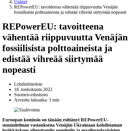
Uutiset
REPowerEU: tavoitteena vähentää riippuvuutta Venäjän
fossiilisista polttoaineista ja edistää vihreää siirtymää nopeasti
REPowerEU: tavoitteena
vähentää riippuvuutta Venäjän
fossiilisista polttoaineista ja
edistää vihreää siirtymää
nopeasti
Lehdistötiedote
18. toukokuuta 2022
Suomen-edustusto
Arvioitu lukuaika: 3 min
Euroopan komissio on tänään esittänyt
REPowerEU-
suunnitelman vastauksena Venäjän Ukrainaan kohdistaman
hyökkäyksen aiheuttamiin ongelmiin ja maailmanlaajuisten