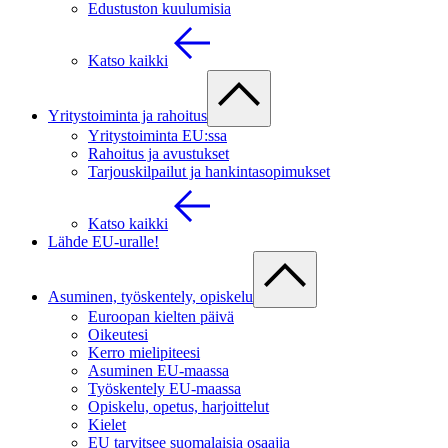
Edustuston kuulumisia
Katso kaikki
Yritystoiminta ja rahoitus
Yritystoiminta EU:ssa
Rahoitus ja avustukset
Tarjouskilpailut ja hankintasopimukset
Katso kaikki
Lähde EU-uralle!
Asuminen, työskentely, opiskelu
Euroopan kielten päivä
Oikeutesi
Kerro mielipiteesi
Asuminen EU-maassa
Työskentely EU-maassa
Opiskelu, opetus, harjoittelut
Kielet
EU tarvitsee suomalaisia osaajia