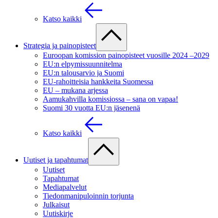
Katso kaikki
Strategia ja painopisteet
Euroopan komission painopisteet vuosille 2024 –2029
EU:n elpymissuunnitelma
EU:n talousarvio ja Suomi
EU-rahoitteisia hankkeita Suomessa
EU – mukana arjessa
Aamukahvilla komissiossa – sana on vapaa!
Suomi 30 vuotta EU:n jäsenenä
Katso kaikki
Uutiset ja tapahtumat
Uutiset
Tapahtumat
Mediapalvelut
Tiedonmanipuloinnin torjunta
Julkaisut
Uutiskirje