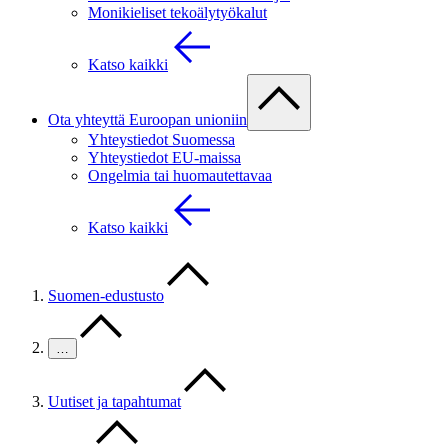
Monikieliset tekoälytyökalut
Katso kaikki
Ota yhteyttä Euroopan unioniin
Yhteystiedot Suomessa
Yhteystiedot EU-maissa
Ongelmia tai huomautettavaa
Katso kaikki
Suomen-edustusto
…
Uutiset ja tapahtumat