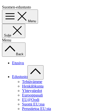
Suomen-edustusto
Menu
Sulje
Menu
Back
Etusivu
Edustusto
Tehtävämme
Henkilökunta
Yhteystiedot
Eurooppasali
EU@Oodi
Suomi EU:ssa
Perustietoa EU:sta