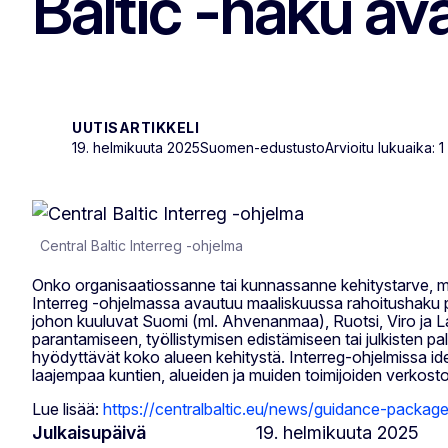
Baltic -haku a
UUTISARTIKKELI
19. helmikuuta 2025
Suomen-edustusto
Arvioitu lukuaika: 1
Central Baltic Interreg -ohjelma
Onko organisaatiossanne tai kunnassanne kehitystarve, mut
Interreg -ohjelmassa avautuu maaliskuussa rahoitushaku pien
johon kuuluvat Suomi (ml. Ahvenanmaa), Ruotsi, Viro ja Lat
parantamiseen, työllistymisen edistämiseen tai julkisten pa
hyödyttävät koko alueen kehitystä. Interreg-ohjelmissa i
laajempaa kuntien, alueiden ja muiden toimijoiden verkos
Lue lisää:
https://centralbaltic.eu/news/guidance-package-a
Julkaisupäivä
19. helmikuuta 2025