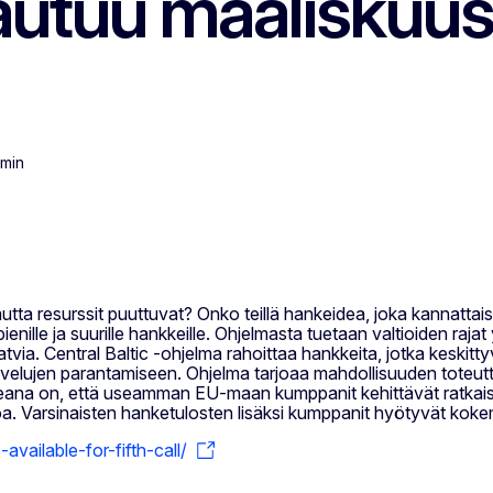
vautuu maaliskuu
 min
ta resurssit puuttuvat? Onko teillä hankeidea, joka kannattais
ille ja suurille hankkeille. Ohjelmasta tuetaan valtioiden rajat 
via. Central Baltic -ohjelma rahoittaa hankkeita, jotka keskitty
lvelujen parantamiseen. Ohjelma tarjoaa mahdollisuuden toteuttaa 
deana on, että useamman EU-maan kumppanit kehittävät ratkaisu
toa. Varsinaisten hanketulosten lisäksi kumppanit hyötyvät ko
vailable-for-fifth-call/