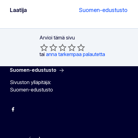
Laatija
Suomen-edustusto
Arvioi tämä sivu
tai
anna tarkempaa palautetta
Suomen-edustusto
Sivuston ylläpitäjä:
Suomen-edustusto
Facebook
Instagram
Bluesky
YouTube
X