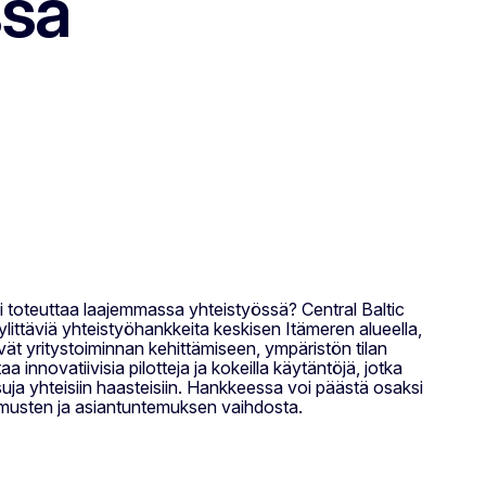
ssa
i toteuttaa laajemmassa yhteistyössä? Central Baltic
ylittäviä yhteistyöhankkeita keskisen Itämeren alueella,
vät yritystoiminnan kehittämiseen, ympäristön tilan
innovatiivisia pilotteja ja kokeilla käytäntöjä, jotka
ja yhteisiin haasteisiin. Hankkeessa voi päästä osaksi
kemusten ja asiantuntemuksen vaihdosta.