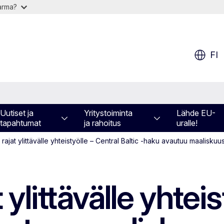
varma?
FI
Uutiset ja
Yritystoiminta
Lähde EU-
tapahtumat
ja rahoitus
uralle!
 rajat ylittävälle yhteistyölle – Central Baltic -haku avautuu maaliskuu
 ylittävälle yhteis