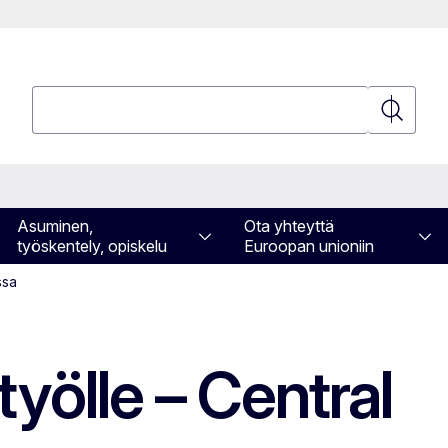
Hae
Hae
Asuminen,
Ota yhteyttä
työskentely, opiskelu
Euroopan unioniin
ssa
työlle – Central