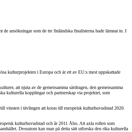
de ansökningar som de tre finländska finalisterna hade lämnat in. I
iösa kulturprojekten i Europa och är ett av EU:s mest uppskattade
s kulturer, att njuta av de gemensamma särdragen, den gemensamma
a kulturella kopplingar och partnerskap via projektet, som
l vinsten i tävlingen att koras till europeisk kulturhuvudstad 2026
uropeisk kulturhuvudstad och år 2011 Åbo. Att axla rollen som
samhället. Dessutom kan man på detta sätt utforska den rika kulturella