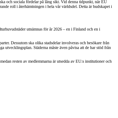
ska och sociala fördelar på lång sikt. Vid denna tidpunkt, när EU
rande roll i återhämtningen i hela vår världsdel. Detta är budskapet i
lturhuvudstäder utnämnas för år 2026 – en i Finland och en i
parter. Dessutom ska olika stadsdelar involveras och besökare från
iga utvecklingsplan. Städerna måste även påvisa att de har stöd från
medan resten av medlemmarna är utsedda av EU:s institutioner och