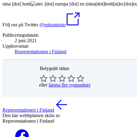
nina
[dot]
hotti
ec
[dot]
europa
[dot]
eu
(nina[dot]hotti[at]ec[dot]e
Följ oss på Twitter
@eukomissio
Publiceringsdatum
2 juni 2021
Upphovsman
Representationen i Finland
Betygsätt sidan
eller
lämna fler synpunkter
Representationen i Finland
Den här webbplatsen sköts av
Representationen i Finland