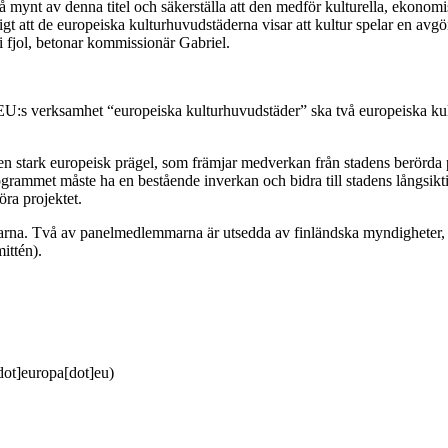
mynt av denna titel och säkerställa att den medför kulturella, ekonomi
igt att de europeiska kulturhuvudstäderna visar att kultur spelar en avgö
 fjol, betonar kommissionär Gabriel.
 EU:s verksamhet “europeiska kulturhuvudstäder” ska två europeiska ku
 en stark europeisk prägel, som främjar medverkan från stadens berörda 
rogrammet måste ha en bestående inverkan och bidra till stadens långsikt
öra projektet.
arna. Två av panelmedlemmarna är utsedda av finländska myndigheter, 
ittén).
[dot]europa[dot]eu)