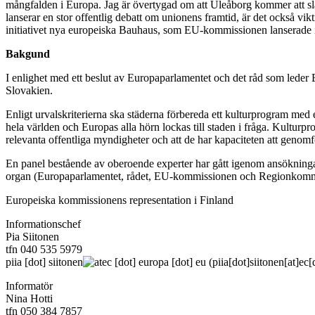
mångfalden i Europa. Jag är övertygad om att Uleåborg kommer att slå 
lanserar en stor offentlig debatt om unionens framtid, är det också vikt
initiativet nya europeiska Bauhaus, som EU-kommissionen lanserade i
Bakgund
I enlighet med ett beslut av Europaparlamentet och det råd som leder
Slovakien.
Enligt urvalskriterierna ska städerna förbereda ett kulturprogram med
hela världen och Europas alla hörn lockas till staden i fråga. Kulturp
relevanta offentliga myndigheter och att de har kapaciteten att genomf
En panel bestående av oberoende experter har gått igenom ansökning
organ (Europaparlamentet, rådet, EU-kommissionen och Regionkomm
Europeiska kommissionens representation i Finland
Informationschef
Pia Siitonen
tfn 040 535 5979
piia
[dot]
siitonen
ec
[dot]
europa
[dot]
eu
(piia[dot]siitonen[at]ec
Informatör
Nina Hotti
tfn 050 384 7857