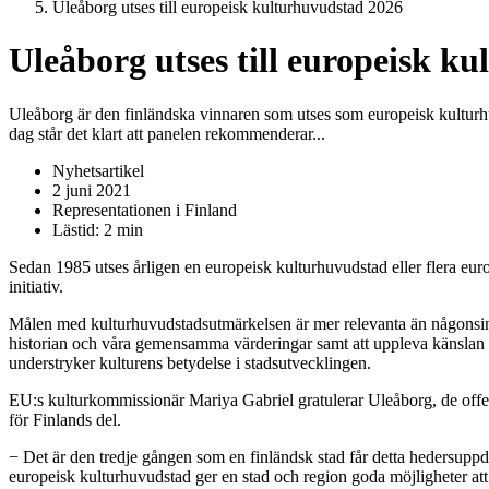
Uleåborg utses till europeisk kulturhuvudstad 2026
Uleåborg utses till europeisk k
Uleåborg är den finländska vinnaren som utses som europeisk kulturhu
dag står det klart att panelen rekommenderar...
Nyhetsartikel
2 juni 2021
Representationen i Finland
Lästid: 2 min
Sedan 1985 utses årligen en europeisk kulturhuvudstad eller flera eur
initiativ.
Målen med kulturhuvudstadsutmärkelsen är mer relevanta än någonsin 
historian och våra gemensamma värderingar samt att uppleva känslan 
understryker kulturens betydelse i stadsutvecklingen.
EU:s kulturkommissionär Mariya Gabriel gratulerar Uleåborg, de offent
för Finlands del.
− Det är den tredje gången som en finländsk stad får detta hedersup
europeisk kulturhuvudstad ger en stad och region goda möjligheter att