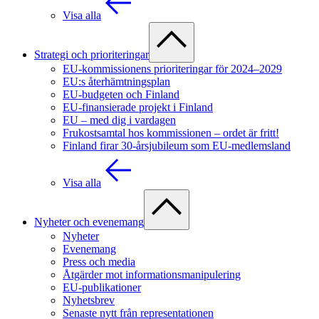
Visa alla
Strategi och prioriteringar
EU-kommissionens prioriteringar för 2024–2029
EU:s återhämtningsplan
EU-budgeten och Finland
EU-finansierade projekt i Finland
EU – med dig i vardagen
Frukostsamtal hos kommissionen – ordet är fritt!
Finland firar 30-årsjubileum som EU-medlemsland
Visa alla
Nyheter och evenemang
Nyheter
Evenemang
Press och media
Åtgärder mot informationsmanipulering
EU-publikationer
Nyhetsbrev
Senaste nytt från representationen