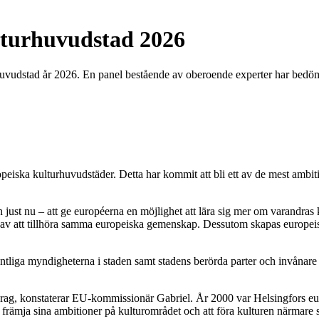
ulturhuvudstad 2026
vudstad år 2026. En panel bestående av oberoende experter har bedömt 
opeiska kulturhuvudstäder. Detta har kommit att bli ett av de mest ambit
just nu – att ge européerna en möjlighet att lära sig mer om varandra
av att tillhöra samma europeiska gemenskap. Dessutom skapas europeisk
liga myndigheterna i staden samt stadens berörda parter och invånare til
pdrag, konstaterar EU-kommissionär Gabriel. År 2000 var Helsingfors e
 främja sina ambitioner på kulturområdet och att föra kulturen närmare 