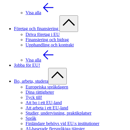
Visa alla
Företag och finansiering
Driva företag i EU
Finansiering och bidrag
Upphandling och kontrakt
Visa alla
Jobba för EU!
Bo, arbeta, studera
Europeiska språkdagen
Dina rättigheter
Tyck till!
Att bo i ett EU-land
Att arbeta i ett EU-land
Studier, undervisning, praktikplatser
Språk
Finländare behövs vid EU:s institutioner
AI-baserade flerspråkiga tjänster