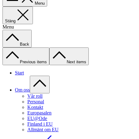
Menu
Stäng
Menu
Back
Previous items
Next items
Start
Om oss
Vår roll
Personal
Kontakt
Europasalen
EU@Ode
Finland i EU
Allmänt om EU