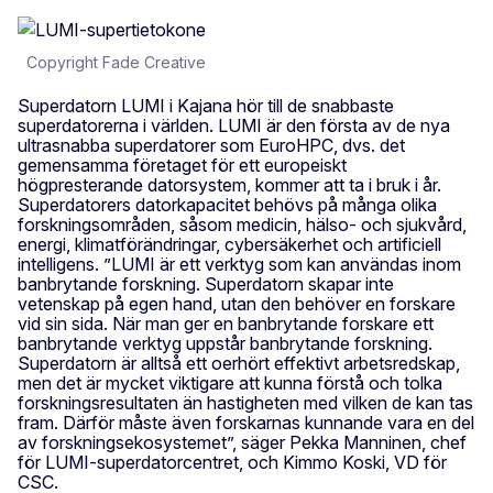
Copyright Fade Creative
Superdatorn LUMI i Kajana hör till de snabbaste
superdatorerna i världen. LUMI är den första av de nya
ultrasnabba superdatorer som EuroHPC, dvs. det
gemensamma företaget för ett europeiskt
högpresterande datorsystem, kommer att ta i bruk i år.
Superdatorers datorkapacitet behövs på många olika
forskningsområden, såsom medicin, hälso- och sjukvård,
energi, klimatförändringar, cybersäkerhet och artificiell
intelligens. ”LUMI är ett verktyg som kan användas inom
banbrytande forskning. Superdatorn skapar inte
vetenskap på egen hand, utan den behöver en forskare
vid sin sida. När man ger en banbrytande forskare ett
banbrytande verktyg uppstår banbrytande forskning.
Superdatorn är alltså ett oerhört effektivt arbetsredskap,
men det är mycket viktigare att kunna förstå och tolka
forskningsresultaten än hastigheten med vilken de kan tas
fram. Därför måste även forskarnas kunnande vara en del
av forskningsekosystemet”, säger Pekka Manninen, chef
för LUMI-superdatorcentret, och Kimmo Koski, VD för
CSC.