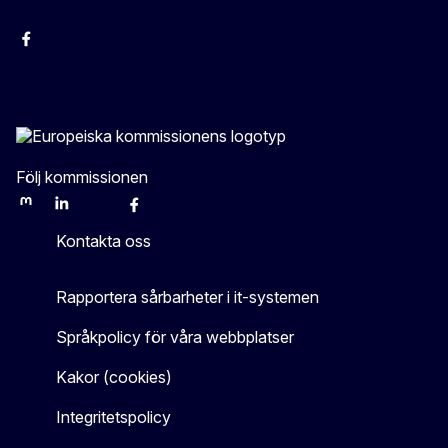
Facebook
Instagram
Bluesky
YouTube
X
Följ kommissionen
Mastodon
LinkedIn
Bluesky
Facebook
Youtube
Other
Kontakta oss
Rapportera sårbarheter i it-systemen
Språkpolicy för våra webbplatser
Kakor (cookies)
Integritetspolicy