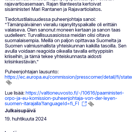
rajavartioasemaan. Rajan tilanteesta kertoivat
sisäministeri Mari Rantanen ja Rajavartiolaitos.
Tiedotustilaisuudessa puheenjohtaja sanoi:
”Tämänpäiväinen vierailu rajanylityspaikalle oli erittäin
valaiseva. Olen sanonut moneen kertaan ja sanon taas
uudelleen: Turvallisuusasioissa meidän olisi oltava
suomalaisempia. Meillä on paljon opittavaa Suomelta ja
Suomen valmiusmallista yhteiskunnan kaikilla tasoilla. Sen
avulla voidaan reagoida oikealla tavalla erityyppisiin
kriiseihin, ja tämä tekee yhteiskunnasta aidosti
kriisinkestävän.”
Puheenjohtajan lausunto:
https://ec.europa.eu/commission/presscorner/detail/fi/sta
Lue lisää:
https://valtioneuvosto.fi/-/10616/paaministeri-
orpo-ja-eu-komission-puheenjohtaja-von-der-leyen-
suomen-itarajalla?languageId=fi_FI
Julkaisupäivä
19. huhtikuuta 2024