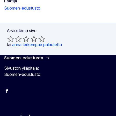
Laatija
Suomen-edustusto
Arvioi tämä sivu
tai
anna tarkempaa palautetta
Suomen-edustusto
Sivuston ylläpitäjä:
Suomen-edustusto
Facebook
Instagram
Bluesky
YouTube
X