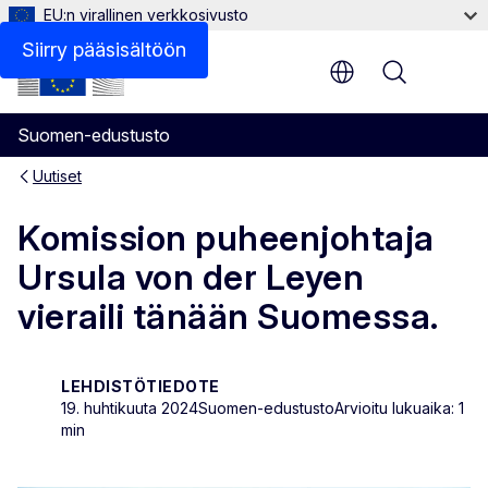
EU:n virallinen verkkosivusto
Siirry pääsisältöön
Menu
Suomen-edustusto
Uutiset
Komission puheenjohtaja
Ursula von der Leyen
vieraili tänään Suomessa.
LEHDISTÖTIEDOTE
19. huhtikuuta 2024
Suomen-edustusto
Arvioitu lukuaika: 1
min