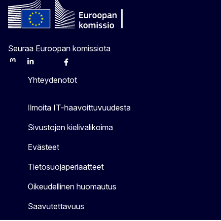
Seuraa Euroopan komissiota
Mastodon
LinkedIn
Bluesky
Facebook
Youtube
Other
Yhteydenotot
Ilmoita IT-haavoittuvuudesta
Sivustojen kielivalikoima
Evästeet
Tietosuojaperiaatteet
Oikeudellinen huomautus
Saavutettavuus