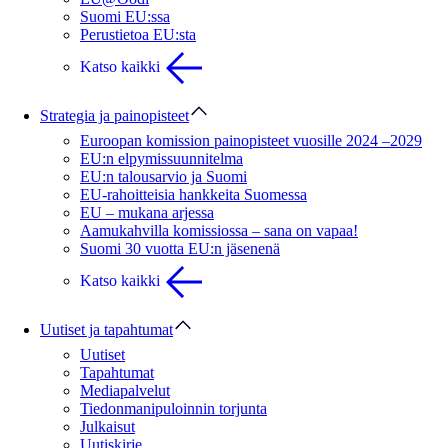
Suomi EU:ssa
Perustietoa EU:sta
Katso kaikki
Strategia ja painopisteet
Euroopan komission painopisteet vuosille 2024 –2029
EU:n elpymissuunnitelma
EU:n talousarvio ja Suomi
EU-rahoitteisia hankkeita Suomessa
EU – mukana arjessa
Aamukahvilla komissiossa – sana on vapaa!
Suomi 30 vuotta EU:n jäsenenä
Katso kaikki
Uutiset ja tapahtumat
Uutiset
Tapahtumat
Mediapalvelut
Tiedonmanipuloinnin torjunta
Julkaisut
Uutiskirje