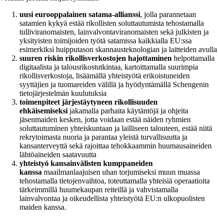
uusi eurooppalainen satama-allianssi
, jolla parannetaan
satamien kykyä estää rikollisten soluttautumista tehostamalla
tulliviranomaisten, lainvalvontaviranomaisten sekä julkisten ja
yksityisten toimijoiden työtä satamissa kaikkialla EU:ssa
esimerkiksi huipputason skannausteknologian ja laitteiden avulla
suuren riskin rikollisverkostojen hajottaminen
helpottamalla
digitaalista ja talousrikostutkintaa, kartoittamalla suurimpia
rikollisverkostoja, lisäämällä yhteistyötä erikoistuneiden
syyttäjien ja tuomareiden välillä ja hyödyntämällä Schengenin
tietojärjestelmän kuulutuksia
toimenpiteet järjestäytyneen rikollisuuden
ehkäisemiseksi
jakamalla parhaita käytäntöjä ja ohjeita
jäsenmaiden kesken, jotta voidaan estää näiden ryhmien
soluttautuminen yhteiskuntaan ja lailliseen talouteen, estää niitä
rekrytoimasta nuoria ja parantaa yleistä turvallisuutta ja
kansanterveyttä sekä rajoittaa tehokkaammin huumausaineiden
lähtöaineiden saatavuutta
yhteistyö kansainvälisten kumppaneiden
kanssa
maailmanlaajuisen uhan torjumiseksi muun muassa
tehostamalla tietojenvaihtoa, toteuttamalla yhteisiä operaatioita
tärkeimmillä huumekaupan reiteillä ja vahvistamalla
lainvalvontaa ja oikeudellista yhteistyötä EU:n ulkopuolisten
maiden kanssa.