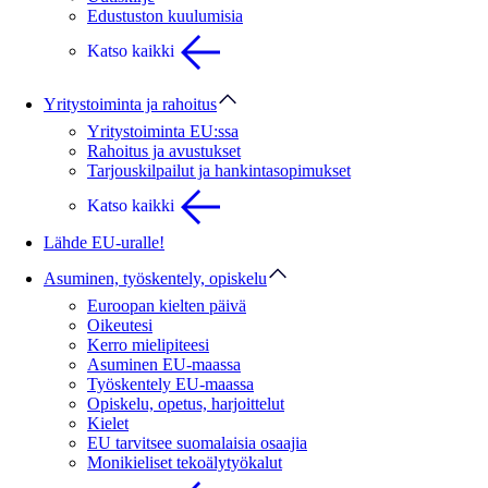
Edustuston kuulumisia
Katso kaikki
Yritystoiminta ja rahoitus
Yritystoiminta EU:ssa
Rahoitus ja avustukset
Tarjouskilpailut ja hankintasopimukset
Katso kaikki
Lähde EU-uralle!
Asuminen, työskentely, opiskelu
Euroopan kielten päivä
Oikeutesi
Kerro mielipiteesi
Asuminen EU-maassa
Työskentely EU-maassa
Opiskelu, opetus, harjoittelut
Kielet
EU tarvitsee suomalaisia osaajia
Monikieliset tekoälytyökalut