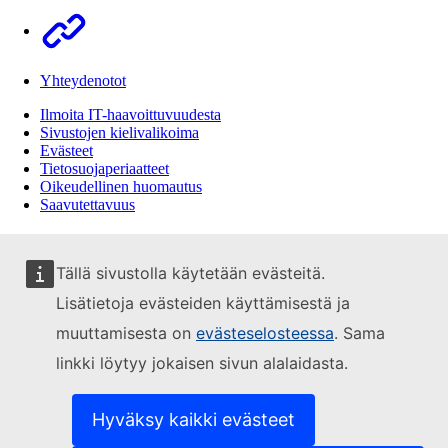
Other
Yhteydenotot
Ilmoita IT-haavoittuvuudesta
Sivustojen kielivalikoima
Evästeet
Tietosuojaperiaatteet
Oikeudellinen huomautus
Saavutettavuus
Tällä sivustolla käytetään evästeitä.
Lisätietoja evästeiden käyttämisestä ja
muuttamisesta on
evästeselosteessa
. Sama
linkki löytyy jokaisen sivun alalaidasta.
Hyväksy kaikki evästeet