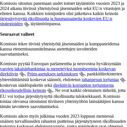
Komissio sitoutuu panemaan uudet toimet täytäntöön vuosien 2023 ja
2024 aikana tiiviissä yhteistyössä jäsenmaiden sekä EU:n virastojen ja
elinten kanssa. Kaikkien toimijoiden olisi jatkettava kaikin keinoin
järjestäytynyttä rikollisuutta ja huumausaineita koskevien EU:n
strategioiden
täytäntöönpanoa.
Seuraavat vaiheet
Komissio tekee tiivistä yhteistyötä jäsenmaiden ja kumppaneidensa
kanssa etenemissuunnitelmassa asetettujen tavoitteiden
saavuttamiseksi.
Komissio pyytää Euroopan parlamenttia ja neuvostoa hyväksymään
varojen takaisinhankintaa ja menetetyksi tuomitsemista koskevan
direktiivin
,
Prüm-asetuksen tarkistuksen
, pankkitilirekisterien
yhteenliittämistä koskevat säännöt, ehdotetun
rahanpesun torjuntaa
koskevan säädöspaketin sekä
direktiivin korruption torjumisesta
rikosoikeudellisin keinoin
. Ne ovat kaikki olennaisen tärkeitä, jotta
EU voi torjua järjestäytynyttä rikollisuutta tuloksekkaasti. Komissio
toistaa olevansa sitoutunut tiiviiseen yhteistyöhön lainsäätäjien kanssa
tämän tavoitteen saavuttamiseksi.
Komissio aikoo myös julkistaa vuoden 2023 loppuun mennessä
sisäisen turvallisuuden rahaston puitteissa järjestäytyneen rikollisuuden
torjuntaa koskevan ehdotuspyynnön, jonka määrärahat ovat yhteensä