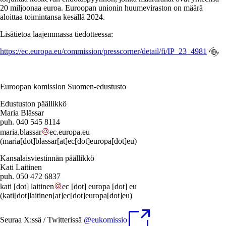
20 miljoonaa euroa. Euroopan unionin huumeviraston on määrä
aloittaa toimintansa kesällä 2024.
Lisätietoa laajemmassa tiedotteessa:
https://ec.europa.eu/commission/presscorner/detail/fi/IP_23_4981
Euroopan komission Suomen-edustusto
Edustuston päällikkö
Maria Blässar
puh. 040 545 8114
maria
.
blassar
ec
.
europa
.
eu
(maria[dot]blassar[at]ec[dot]europa[dot]eu)
Kansalaisviestinnän päällikkö
Kati Laitinen
puh. 050 472 6837
kati
[dot]
laitinen
ec
[dot]
europa
[dot]
eu
(kati[dot]laitinen[at]ec[dot]europa[dot]eu)
Seuraa X:ssä / Twitterissä
@eukomissio