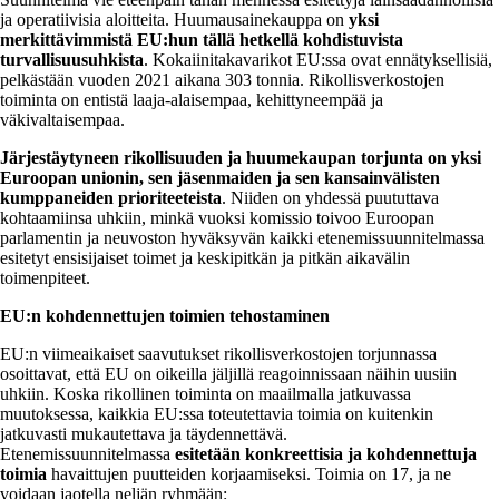
ja operatiivisia aloitteita. Huumausainekauppa on
yksi
merkittävimmistä EU:hun tällä hetkellä kohdistuvista
turvallisuusuhkista
. Kokaiinitakavarikot EU:ssa ovat ennätyksellisiä,
pelkästään vuoden 2021 aikana 303 tonnia. Rikollisverkostojen
toiminta on entistä laaja-alaisempaa, kehittyneempää ja
väkivaltaisempaa.
Järjestäytyneen rikollisuuden ja huumekaupan torjunta on yksi
Euroopan unionin, sen jäsenmaiden ja sen kansainvälisten
kumppaneiden prioriteeteista
. Niiden on yhdessä puututtava
kohtaamiinsa uhkiin, minkä vuoksi komissio toivoo Euroopan
parlamentin ja neuvoston hyväksyvän kaikki etenemissuunnitelmassa
esitetyt ensisijaiset toimet ja keskipitkän ja pitkän aikavälin
toimenpiteet.
EU:n kohdennettujen toimien tehostaminen
EU:n viimeaikaiset saavutukset rikollisverkostojen torjunnassa
osoittavat, että EU on oikeilla jäljillä reagoinnissaan näihin uusiin
uhkiin. Koska rikollinen toiminta on maailmalla jatkuvassa
muutoksessa, kaikkia EU:ssa toteutettavia toimia on kuitenkin
jatkuvasti mukautettava ja täydennettävä.
Etenemissuunnitelmassa
esitetään konkreettisia ja kohdennettuja
toimia
havaittujen puutteiden korjaamiseksi. Toimia on 17, ja ne
voidaan jaotella neljän ryhmään: