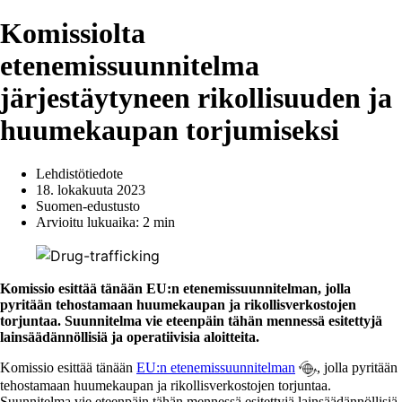
Komissiolta
etenemissuunnitelma
järjestäytyneen rikollisuuden ja
huumekaupan torjumiseksi
Lehdistötiedote
18. lokakuuta 2023
Suomen-edustusto
Arvioitu lukuaika: 2 min
Komissio esittää tänään EU:n etenemissuunnitelman, jolla
pyritään tehostamaan huumekaupan ja rikollisverkostojen
torjuntaa. Suunnitelma vie eteenpäin tähän mennessä esitettyjä
lainsäädännöllisiä ja operatiivisia aloitteita.
Komissio esittää tänään
EU:n etenemissuunnitelman
, jolla pyritään
tehostamaan huumekaupan ja rikollisverkostojen torjuntaa.
Suunnitelma vie eteenpäin tähän mennessä esitettyjä lainsäädännöllisiä