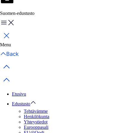
Suomen-edustusto
Menu
Sulje
Menu
Back
Previous items
Next items
Etusivu
Edustusto
Tehtävämme
Henkilökunta
Yhteystiedot
Eurooppasali
EU@Oodi