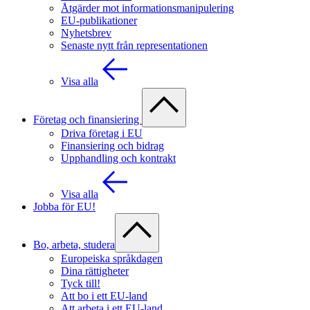
Åtgärder mot informationsmanipulering
EU-publikationer
Nyhetsbrev
Senaste nytt från representationen
Visa alla
Företag och finansiering
Driva företag i EU
Finansiering och bidrag
Upphandling och kontrakt
Visa alla
Jobba för EU!
Bo, arbeta, studera
Europeiska språkdagen
Dina rättigheter
Tyck till!
Att bo i ett EU-land
Att arbeta i ett EU-land