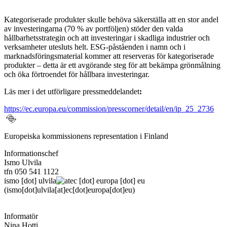
Kategoriserade produkter skulle behöva säkerställa att en stor andel
av investeringarna (70 % av portföljen) stöder den valda
hållbarhetsstrategin och att investeringar i skadliga industrier och
verksamheter utesluts helt. ESG-påståenden i namn och i
marknadsföringsmaterial kommer att reserveras för kategoriserade
produkter – detta är ett avgörande steg för att bekämpa grönmålning
och öka förtroendet för hållbara investeringar.
Läs mer i det utförligare pressmeddelandet
:
https://ec.europa.eu/commission/presscorner/detail/en/ip_25_2736
Europeiska kommissionens representation i Finland
Informationschef
Ismo Ulvila
tfn 050 541 1122
ismo
[dot]
ulvila
ec
[dot]
europa
[dot]
eu
(ismo[dot]ulvila[at]ec[dot]europa[dot]eu)
Informatör
Nina Hotti