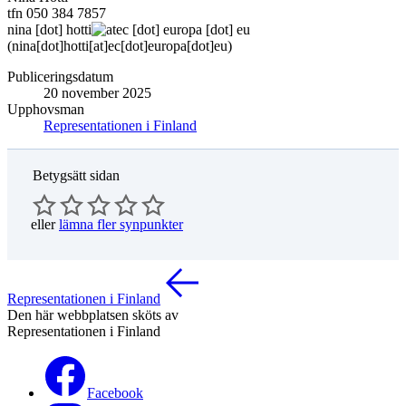
tfn 050 384 7857
nina
[dot]
hotti
ec
[dot]
europa
[dot]
eu
(nina[dot]hotti[at]ec[dot]europa[dot]eu)
Publiceringsdatum
20 november 2025
Upphovsman
Representationen i Finland
Betygsätt sidan
eller
lämna fler synpunkter
Representationen i Finland
Den här webbplatsen sköts av
Representationen i Finland
Facebook