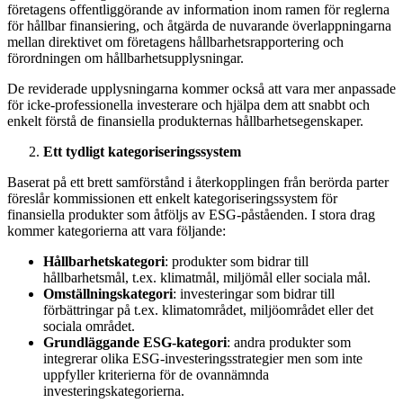
företagens offentliggörande av information inom ramen för reglerna
för hållbar finansiering, och åtgärda de nuvarande överlappningarna
mellan direktivet om företagens hållbarhetsrapportering och
förordningen om hållbarhetsupplysningar.
De reviderade upplysningarna kommer också att vara mer anpassade
för icke-professionella investerare och hjälpa dem att snabbt och
enkelt förstå de finansiella produkternas hållbarhetsegenskaper.
Ett tydligt kategoriseringssystem
Baserat på ett brett samförstånd i återkopplingen från berörda parter
föreslår kommissionen ett enkelt kategoriseringssystem för
finansiella produkter som åtföljs av ESG-påståenden. I stora drag
kommer kategorierna att vara följande:
Hållbarhetskategori
: produkter som bidrar till
hållbarhetsmål, t.ex. klimatmål, miljömål eller sociala mål.
Omställningskategori
: investeringar som bidrar till
förbättringar på t.ex. klimatområdet, miljöområdet eller det
sociala området.
Grundläggande ESG-kategori
: andra produkter som
integrerar olika ESG-investeringsstrategier men som inte
uppfyller kriterierna för de ovannämnda
investeringskategorierna.