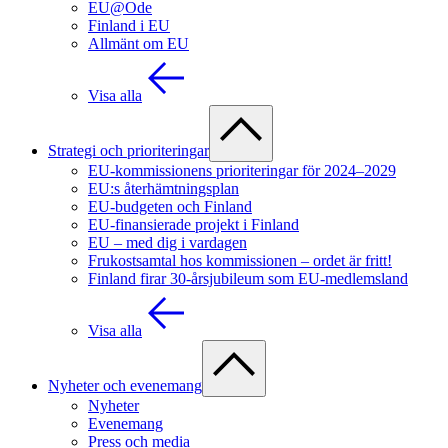
EU@Ode
Finland i EU
Allmänt om EU
Visa alla
Strategi och prioriteringar
EU-kommissionens prioriteringar för 2024–2029
EU:s återhämtningsplan
EU-budgeten och Finland
EU-finansierade projekt i Finland
EU – med dig i vardagen
Frukostsamtal hos kommissionen – ordet är fritt!
Finland firar 30-årsjubileum som EU-medlemsland
Visa alla
Nyheter och evenemang
Nyheter
Evenemang
Press och media