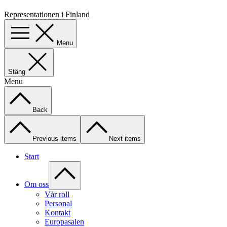
Representationen i Finland
Menu
Stäng
Menu
Back
Previous items
Next items
Start
Om oss
Vår roll
Personal
Kontakt
Europasalen