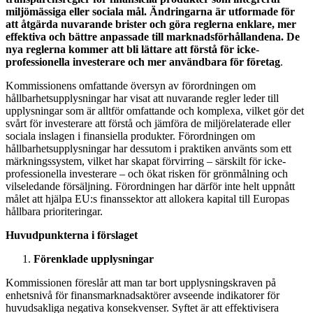
miljömässiga eller sociala mål. Ändringarna är utformade för
att åtgärda nuvarande brister och göra reglerna enklare, mer
effektiva och bättre anpassade till marknadsförhållandena. De
nya reglerna kommer att bli lättare att förstå för icke-
professionella investerare och mer användbara för företag
.
Kommissionens omfattande översyn av förordningen om
hållbarhetsupplysningar har visat att nuvarande regler leder till
upplysningar som är alltför omfattande och komplexa, vilket gör det
svårt för investerare att förstå och jämföra de miljörelaterade eller
sociala inslagen i finansiella produkter. Förordningen om
hållbarhetsupplysningar har dessutom i praktiken använts som ett
märkningssystem, vilket har skapat förvirring – särskilt för icke-
professionella investerare – och ökat risken för grönmålning och
vilseledande försäljning. Förordningen har därför inte helt uppnått
målet att hjälpa EU:s finanssektor att allokera kapital till Europas
hållbara prioriteringar.
Huvudpunkterna i förslaget
Förenklade upplysningar
Kommissionen föreslår att man tar bort upplysningskraven på
enhetsnivå för finansmarknadsaktörer avseende indikatorer för
huvudsakliga negativa konsekvenser. Syftet är att effektivisera