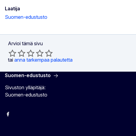
Laatija
Suomen-edustusto
Arvioi tämä sivu
tai
anna tarkempaa palautetta
Suomen-edustusto
Sivuston ylläpitäjä:
Suomen-edustusto
Facebook
Instagram
Bluesky
YouTube
X