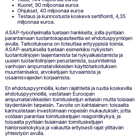
Kuoret, 90 miljoonaa euroa
Ohjukset, 40 miljoonaa euroa
Testaus ja kunnostusta koskeva sertifiointi, 4,35
miljoonaa euroa.
ASAP-työohjelmalla tuetaan hankkeita, joilla pyritään
parantamaan tuotantokapasiteettia eri ehdotuspyyntöjen
avulla. Tarkoituksena on toteuttaa erityyppisiä toimia.
ASAP-asetuksella tuetaan esimerkiksi nykyisten
tuotantolinjojen laajentamista tai nykyaikaistamista ja
uusien tuotantolinjojen perustamista, suunnitelmia
vanhojen ampumatarvikkeiden käyttötarkoituksen
muuntamiseksi, arvoketjujen turvaamista ja
osaamisvajeiden korjaamista.
Eri ehdotuspyynnöillä, kuten räjähteitä ja ruutia koskevilla
ehdotuspyynnöillä, vastataan Euroopan
ampumatarvikkeiden toimitusketjun erilaisiin mutta toisiaan
täydentäviin tarpeisiin. Tavoite on kahtalainen: toisaalta
kannustetaan investoimaan nopeisiin mukautuksiin, jotta
voidaan parantaa toimitusketjujen reagointikykyä, ja
toisaalta pyritään lisäämään toimitusketjujen
häiriönsietokykyä ja vakautta erityisesti rajat ylittävän
yhteistyön avulla.