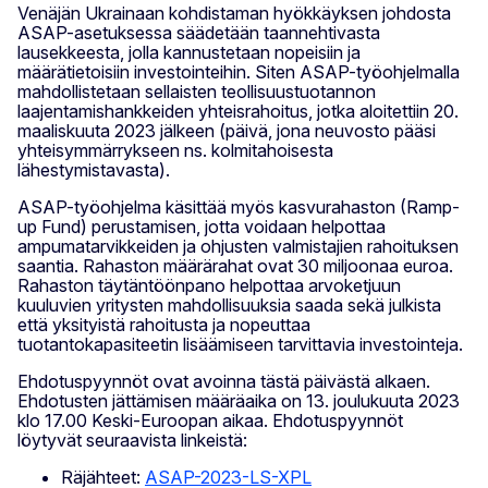
Venäjän Ukrainaan kohdistaman hyökkäyksen johdosta
ASAP-asetuksessa säädetään taannehtivasta
lausekkeesta, jolla kannustetaan nopeisiin ja
määrätietoisiin investointeihin. Siten ASAP-työohjelmalla
mahdollistetaan sellaisten teollisuustuotannon
laajentamishankkeiden yhteisrahoitus, jotka aloitettiin 20.
maaliskuuta 2023 jälkeen (päivä, jona neuvosto pääsi
yhteisymmärrykseen ns. kolmitahoisesta
lähestymistavasta).
ASAP-työohjelma käsittää myös kasvurahaston (Ramp-
up Fund) perustamisen, jotta voidaan helpottaa
ampumatarvikkeiden ja ohjusten valmistajien rahoituksen
saantia. Rahaston määrärahat ovat 30 miljoonaa euroa.
Rahaston täytäntöönpano helpottaa arvoketjuun
kuuluvien yritysten mahdollisuuksia saada sekä julkista
että yksityistä rahoitusta ja nopeuttaa
tuotantokapasiteetin lisäämiseen tarvittavia investointeja.
Ehdotuspyynnöt ovat avoinna tästä päivästä alkaen.
Ehdotusten jättämisen määräaika on 13. joulukuuta 2023
klo 17.00 Keski-Euroopan aikaa. Ehdotuspyynnöt
löytyvät seuraavista linkeistä:
Räjähteet:
ASAP-2023-LS-XPL