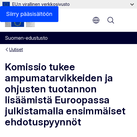
EU:n virallinen verkkosivusto
Siirry pääsisältöön
Menu
Suomen-edustusto
Uutiset
Komissio tukee
ampumatarvikkeiden ja
ohjusten tuotannon
lisäämistä Euroopassa
julkistamalla ensimmäiset
ehdotuspyynnöt