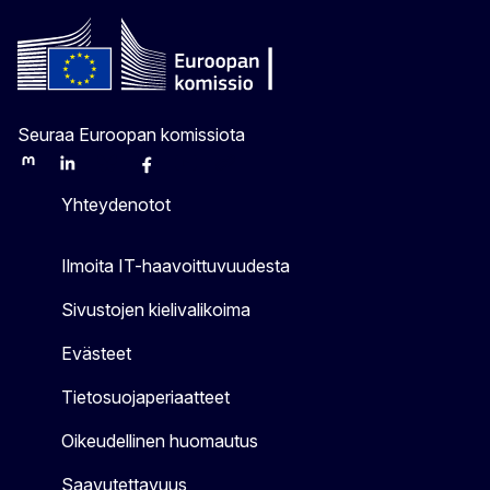
Seuraa Euroopan komissiota
Mastodon
LinkedIn
Bluesky
Facebook
Youtube
Other
Yhteydenotot
Ilmoita IT-haavoittuvuudesta
Sivustojen kielivalikoima
Evästeet
Tietosuojaperiaatteet
Oikeudellinen huomautus
Saavutettavuus