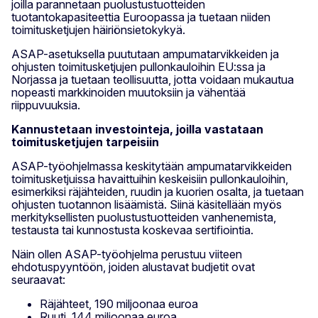
joilla parannetaan puolustustuotteiden
tuotantokapasiteettia Euroopassa ja tuetaan niiden
toimitusketjujen häiriönsietokykyä.
ASAP-asetuksella puututaan ampumatarvikkeiden ja
ohjusten toimitusketjujen pullonkauloihin EU:ssa ja
Norjassa ja tuetaan teollisuutta, jotta voidaan mukautua
nopeasti markkinoiden muutoksiin ja vähentää
riippuvuuksia.
Kannustetaan investointeja, joilla vastataan
toimitusketjujen tarpeisiin
ASAP-työohjelmassa keskitytään ampumatarvikkeiden
toimitusketjuissa havaittuihin keskeisiin pullonkauloihin,
esimerkiksi räjähteiden, ruudin ja kuorien osalta, ja tuetaan
ohjusten tuotannon lisäämistä. Siinä käsitellään myös
merkityksellisten puolustustuotteiden vanhenemista,
testausta tai kunnostusta koskevaa sertifiointia.
Näin ollen ASAP-työohjelma perustuu viiteen
ehdotuspyyntöön, joiden alustavat budjetit ovat
seuraavat:
Räjähteet, 190 miljoonaa euroa
Ruuti, 144 miljoonaa euroa