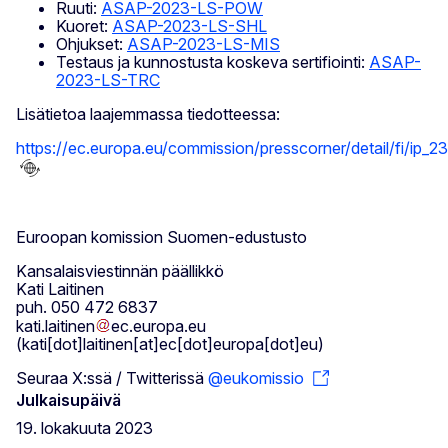
Ruuti:
ASAP-2023-LS-POW
Kuoret:
ASAP-2023-LS-SHL
Ohjukset:
ASAP-2023-LS-MIS
Testaus ja kunnostusta koskeva sertifiointi:
ASAP-
2023-LS-TRC
Lisätietoa laajemmassa tiedotteessa:
https://ec.europa.eu/commission/presscorner/detail/fi/ip_2
Euroopan komission Suomen-edustusto
Kansalaisviestinnän päällikkö
Kati Laitinen
puh. 050 472 6837
kati
.
laitinen
ec
.
europa
.
eu
(kati[dot]laitinen[at]ec[dot]europa[dot]eu)
Seuraa X:ssä / Twitterissä
@eukomissio
Julkaisupäivä
19. lokakuuta 2023