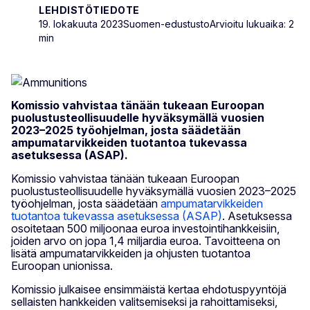
LEHDISTÖTIEDOTE
19. lokakuuta 2023
Suomen-edustusto
Arvioitu lukuaika: 2
min
Komissio vahvistaa tänään tukeaan Euroopan
puolustusteollisuudelle hyväksymällä vuosien
2023–2025 työohjelman, josta säädetään
ampumatarvikkeiden tuotantoa tukevassa
asetuksessa (ASAP).
Komissio vahvistaa tänään tukeaan Euroopan
puolustusteollisuudelle hyväksymällä vuosien 2023–2025
työohjelman, josta säädetään
ampumatarvikkeiden
tuotantoa tukevassa asetuksessa (ASAP)
. Asetuksessa
osoitetaan 500 miljoonaa euroa investointihankkeisiin,
joiden arvo on jopa 1,4 miljardia euroa. Tavoitteena on
lisätä ampumatarvikkeiden ja ohjusten tuotantoa
Euroopan unionissa.
Komissio julkaisee ensimmäistä kertaa ehdotuspyyntöjä
sellaisten hankkeiden valitsemiseksi ja rahoittamiseksi,