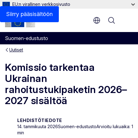
EU:n virallinen verkkosivusto
Siirry pääsisältöön
Menu
Suomen-edustusto
Uutiset
Komissio tarkentaa
Ukrainan
rahoitustukipaketin 2026–
2027 sisältöä
LEHDISTÖTIEDOTE
14. tammikuuta 2026
Suomen-edustusto
Arvioitu lukuaika: 1
min