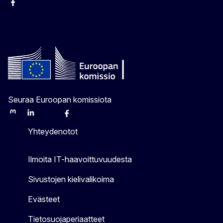
Facebook
Instagram
Bluesky
YouTube
X
Seuraa Euroopan komissiota
Mastodon
LinkedIn
Bluesky
Facebook
Youtube
Other
Yhteydenotot
Ilmoita IT-haavoittuvuudesta
Sivustojen kielivalikoima
Evästeet
Tietosuojaperiaatteet