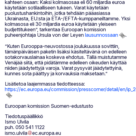
kahteen osaan: Kaksi kolmasosaa eli 60 miljardia euroa
käytetään sotilaalliseen tukeen. Varat käytetään
puolustushankintoihin, jotka tehdään pääasiassa
Ukrainasta, EU:sta ja ETA-/EFTA-kumppaneiltamme. Yksi
kolmasosa eli 30 miljardia euroa käytetään yleiseen
budjettitukeen”, tarkentaa Euroopan komission
puheenjohtaja Ursula von der Leyen
lausunnossaan
.
”Kuten Eurooppa-neuvostossa joulukuussa sovittiin,
tämänpäiväisen paketin lisäksi käsiteltävänä on edelleen
sotakorvauslainaa koskeva ehdotus. Tällä muistutamme
Venäjää siitä, että pidätämme edelleen oikeuden käyttää
niiden jäädytettyjä varoja. Varat pysyvät jäädytettyinä,
kunnes sota päättyy ja korvauksia maksetaan.”
Lisätietoa laajemmassa tiedotteessa:
https://ec.europa.eu/commission/presscorner/detail/en/ip_
Euroopan komission Suomen-edustusto
Tiedotuspäällikkö
Ismo Ulvila
puh. 050 541 1122
ismo
.
ulvila
ec
.
europa
.
eu