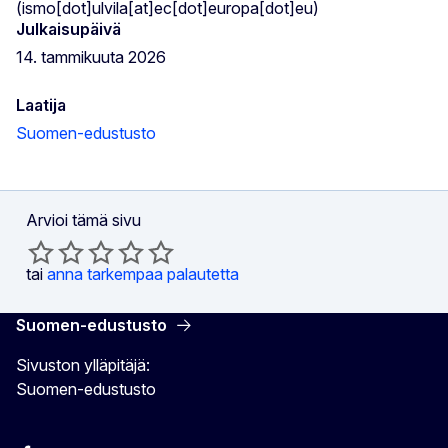
(ismo[dot]ulvila[at]ec[dot]europa[dot]eu)
Julkaisupäivä
14. tammikuuta 2026
Laatija
Suomen-edustusto
Arvioi tämä sivu
tai
anna tarkempaa palautetta
Suomen-edustusto
Sivuston ylläpitäjä:
Suomen-edustusto