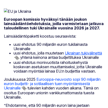
Euroopan komissio hyväksyi tänään joukon
lainsäädäntöehdotuksia, joilla varmistetaan jatkuva
taloudellinen tuki Ukrainalle vuosina 2026 ja 2027.
Lainsäädäntöpaketti koostuu seuraavista:
uusi ehdotus 90 miljardin euron tukilainasta
Ukrainalle
uusi ehdotus, jolla muutetaan
Ukrainan tukivälinettä
yhtenä keinona antaa budjettitukea Ukrainalle
uusi ehdotus monivuotista rahoituskehystä
koskevan asetuksen muuttamiseksi, jotta Ukrainalle
voidaan myöntää lainaa EU:n budjettia vastaan.
Joulukuussa 2025
Eurooppa-neuvosto sopi 90 miljardin
euron budjetti- ja sotilaallisen tuen myöntämisestä
Ukrainalle
tulevien kahden vuoden aikana. Tämä on
osoitus Euroopan unionin vankkumattomasta tuesta
Ukrainalle.
”Ehdotamme, että 90 miljardin euron laina jaetaan