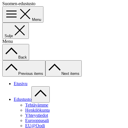
Suomen-edustusto
Menu
Sulje
Menu
Back
Previous items
Next items
Etusivu
Edustusto
Tehtävämme
Henkilökunta
Yhteystiedot
Eurooppasali
EU@Oodi