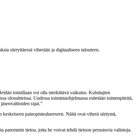
ia siirryttäessä vihreään ja digitaaliseen talouteen.
eidän toimillaan voi olla merkittävä vaikutus. Kuluttajien
kissa olosuhteissa. Uudessa toimintaohjelmassa esitetään toimenpiteitä,
 jäsenvaltioiden rajat.”
n keskeiseen painopistealueeseen. Näitä ovat vihreä siirtymä,
ta paremmin tietoa, jotta he voivat tehdä tietoon perustuvia valintoja.