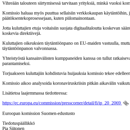
Vihreään talouteen siirtymisessä tarvitaan yrityksiä, minkä vuoksi kom
Komissio haluaa myös puuttua sellaisiin verkkokaupan käytäntöihin, joi
päätöksentekoprosessejaan, kuten piilomainontaan.
Jotta kuluttajien etuja voitaisiin suojata digitaalitaloutta koskevan s
koskevia direktiivejä.
Kuluttajien oikeuksien täytäntöönpano on EU-maiden vastuulla, mutta 
täytäntöönpanon valvonnassa.
Yhteistyöstä kansainvälisten kumppaneiden kanssa on tullut ratkaise
parantamiseksi.
Torjuakseen kuluttajiin kohdistuvia huijauksia komissio tekee edelle
Komissio aikoo analysoida koronaviruskriisin pitkän aikavälin vaikutuksi
Lisätietoa laajemmassa tiedotteessa:
https://ec.europa.eu/commission/presscorner/detail/fi/ip_20_2069
Euroopan komission Suomen-edustusto
Tiedotuspäällikkö
Pia Siitonen