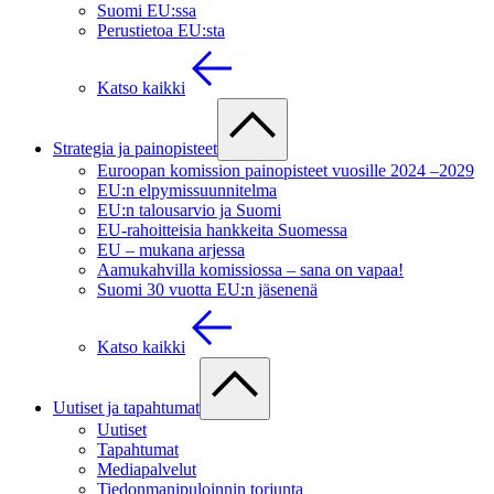
Suomi EU:ssa
Perustietoa EU:sta
Katso kaikki
Strategia ja painopisteet
Euroopan komission painopisteet vuosille 2024 –2029
EU:n elpymissuunnitelma
EU:n talousarvio ja Suomi
EU-rahoitteisia hankkeita Suomessa
EU – mukana arjessa
Aamukahvilla komissiossa – sana on vapaa!
Suomi 30 vuotta EU:n jäsenenä
Katso kaikki
Uutiset ja tapahtumat
Uutiset
Tapahtumat
Mediapalvelut
Tiedonmanipuloinnin torjunta