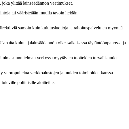
, joka ylittää lainsäädännön vaatimukset.
intoja tai vääristetään muulla tavoin heidän
 direktiiviä samoin kuin kulutusluottoja ja rahoituspalvelujen myyntiä
U-maita kuluttajalainsäädännön oikea-aikaisessa täytäntöönpanossa ja
oimintasuunnitelman verkossa myytävien tuotteiden turvallisuuden
käy vuoropuhelua verkkoalustojen ja muiden toimijoiden kanssa.
ville poliittisille aloitteille.