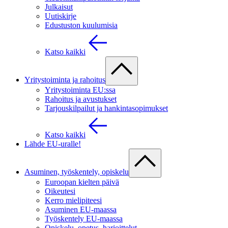
Julkaisut
Uutiskirje
Edustuston kuulumisia
Katso kaikki
Yritystoiminta ja rahoitus
Yritystoiminta EU:ssa
Rahoitus ja avustukset
Tarjouskilpailut ja hankintasopimukset
Katso kaikki
Lähde EU-uralle!
Asuminen, työskentely, opiskelu
Euroopan kielten päivä
Oikeutesi
Kerro mielipiteesi
Asuminen EU-maassa
Työskentely EU-maassa
Opiskelu, opetus, harjoittelut