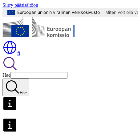
Siirry pääsisältöön
Euroopan unionin virallinen verkkosivusto
Miten voit olla 
fi
Hae
Hae