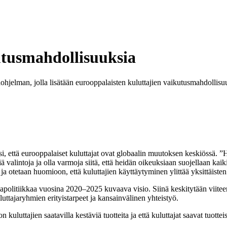
utusmahdollisuuksia
jelman, jolla lisätään eurooppalaisten kuluttajien vaikutusmahdollisuuks
si, että eurooppalaiset kuluttajat ovat globaalin muutoksen keskiössä. ”H
 valintoja ja olla varmoja siitä, että heidän oikeuksiaan suojellaan kai
 ja otetaan huomioon, että kuluttajien käyttäytyminen ylittää yksittäisten
apolitiikkaa vuosina 2020–2025 kuvaava visio. Siinä keskitytään viitee
luttajaryhmien erityistarpeet ja kansainvälinen yhteistyö.
uttajien saatavilla kestäviä tuotteita ja että kuluttajat saavat tuotteis