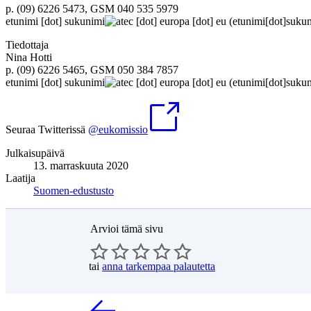
p. (09) 6226 5473, GSM 040 535 5979
etunimi
[dot]
sukunimi
ec
[dot]
europa
[dot]
eu
(etunimi[dot]sukun
Tiedottaja
Nina Hotti
p. (09) 6226 5465, GSM 050 384 7857
etunimi
[dot]
sukunimi
ec
[dot]
europa
[dot]
eu
(etunimi[dot]sukun
Seuraa Twitterissä
@eukomissio
Julkaisupäivä
13. marraskuuta 2020
Laatija
Suomen-edustusto
Arvioi tämä sivu
tai
anna tarkempaa palautetta