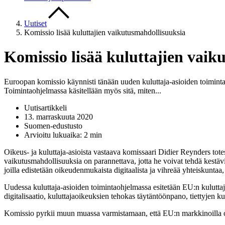
Uutiset
Komissio lisää kuluttajien vaikutusmahdollisuuksia
Komissio lisää kuluttajien vaik
Euroopan komissio käynnisti tänään uuden kuluttaja-asioiden toimintaoh
Toimintaohjelmassa käsitellään myös sitä, miten...
Uutisartikkeli
13. marraskuuta 2020
Suomen-edustusto
Arvioitu lukuaika: 2 min
Oikeus- ja kuluttaja-asioista vastaava komissaari Didier Reynders tote
vaikutusmahdollisuuksia on parannettava, jotta he voivat tehdä kestäviä
joilla edistetään oikeudenmukaista digitaalista ja vihreää yhteiskuntaa,
Uudessa kuluttaja-asioiden toimintaohjelmassa esitetään EU:n kuluttaj
digitalisaatio, kuluttajaoikeuksien tehokas täytäntöönpano, tiettyjen ku
Komissio pyrkii muun muassa varmistamaan, että EU:n markkinoilla on kul