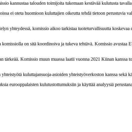
issio kannustaa talouden toimijoita tukemaan kestävää kulutusta tavalla
ssa ei oteta huomioon kuluttajien oikeutta tehdä tietoon perustuvia val
ääntelyn yhteydessä, komissio aikoo tarkistaa tuoteturvallisuutta koskevaa
komissiolla on sitä koordinoiva ja tukeva tehtävä. Komissio avustaa E
van tärkeää. Komissio muun muassa laatii vuonna 2021 Kiinan kanssa t
en yhteistyötä kuluttajansuoja-asioiden yhteistyöverkoston kanssa sekä 
a eurooppalaisten kulutustottumuksiin ja käyttää analyysiä perustana tule