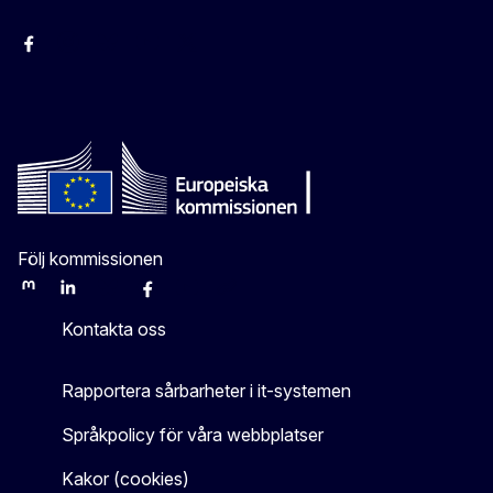
Facebook
Instagram
Bluesky
YouTube
X
Följ kommissionen
Mastodon
LinkedIn
Bluesky
Facebook
Youtube
Other
Kontakta oss
Rapportera sårbarheter i it-systemen
Språkpolicy för våra webbplatser
Kakor (cookies)