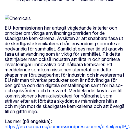
EU-kommissionen har antagit vägledande kriterier och
principer om viktiga användningsområden för de
skadligaste kemikalierna. Avsikten är att snabbare fasa ut
de skadligaste kemikalierna från användning som inte är
nödvändig för samhället. Samtidigt ges mer tid att gradvis
fasa ut användning som är viktig för samhället. På detta
sätt hjälper man också industrin att rikta in och prioritera
investeringar i innovativa och hållbara kemikalier. Ett
meddelande som kommissionen utarbetat om detta
skapar mer förutsägbarhet för industrin och investerarna i
EU när man tillverkar produkter som är nödvändiga för
den gröna och den digitala omställningen samt för hälso-
och sjukvården och försvaret. Meddelandet knyter an till
kommissionens kemikaliestrategi för hållbarhet, som
strävar efter att förbättra skyddet av människors hälsa
och miljön mot de skadligaste kemikalierna och att övergå
till en giftfri miljö.
Läs mer (på engelska):
https://ec.europa.eu/commission/presscorner/detail/en/IP_