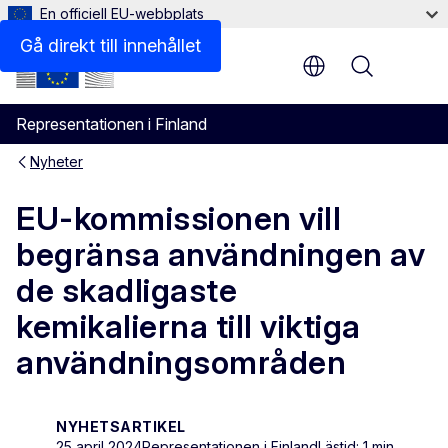
En officiell EU-webbplats
Gå direkt till innehållet
Menu
Representationen i Finland
Nyheter
EU-kommissionen vill
begränsa användningen av
de skadligaste
kemikalierna till viktiga
användningsområden
NYHETSARTIKEL
25 april 2024
Representationen i Finland
Lästid: 1 min