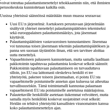
voivat toteuttaa palauttamismenettelyt tehokkaammin niin, että ihmisten
perusoikeuksia kunnioitetaan kaikilta osin.
Uusissa yhteisissä säännöissä määrätään muun muassa seuraavaa:
Uusi EU:n järjestelmä: Asetukseen perustuvaan järjestelmään
sisältyvät yhteiset menettelyt palauttamispäätösten tekemiseksi
sekä eurooppalainen palauttamismääräys, jota jäsenmaat
käyttävät.
Palauttamispäätösten vastavuoroinen tunnustaminen: Jäsenmaa
voi tunnustaa toisen jäsenmaan tekemän palauttamispäätöksen ja
panna sen suoraan täytäntöön ilman, että sen tarvitsee aloittaa
uutta menettelyä.
Vapaaehtoiseen paluuseen kannustetaan, mutta samalla laaditaan
pakkotoimin tapahtuvaa palauttamista koskevat selkeät säännöt:
Pakkotoimin tapahtuvaan palauttamiseen on turvauduttava
silloin, jos EU:ssa laittomasti oleskeleva henkilö ei tee
yhteistyötä, pakenee toiseen jäsenmaahan, ei poistu EU:sta
vapaaehtoiselle poistumiselle annetun ajan kuluessa tai aiheuttaa
turvallisuusriskin. Tämä toimintamalli kannustaa palaamaan
vapaaehtoisesti EU:sta poistumiselle asetetuissa määräajoissa.
Palautettaville henkilöille asetetaan tiukemmat velvoitteet, mutta
samalla myös henkilöitä koskevat suojatoimet ovat selkeät:
Heidän on tehtävä yhteistyötä kansallisten viranomaisten kanssa
koko palauttamismenettelyn ajan.