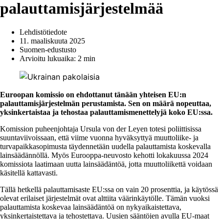
palauttamisjärjestelmää
Lehdistötiedote
11. maaliskuuta 2025
Suomen-edustusto
Arvioitu lukuaika: 2 min
Euroopan komissio on ehdottanut tänään yhteisen EU:n
palauttamisjärjestelmän perustamista. Sen on määrä nopeuttaa,
yksinkertaistaa ja tehostaa palauttamismenettelyjä koko EU:ssa.
Komission puheenjohtaja Ursula von der Leyen totesi poliittisissa
suuntaviivoissaan, että viime vuonna hyväksyttyä muuttoliike- ja
turvapaikkasopimusta täydennetään uudella palauttamista koskevalla
lainsäädännöllä. Myös Eurooppa-neuvosto kehotti lokakuussa 2024
komissiota laatimaan uutta lainsäädäntöä, jotta muuttoliikettä voidaan
käsitellä kattavasti.
Tällä hetkellä palauttamisaste EU:ssa on vain 20 prosenttia, ja käytössä
olevat erilaiset järjestelmät ovat alttiita väärinkäytölle. Tämän vuoksi
palauttamista koskevaa lainsäädäntöä on nykyaikaistettava,
yksinkertaistettava ja tehostettava. Uusien sääntöjen avulla EU-maat