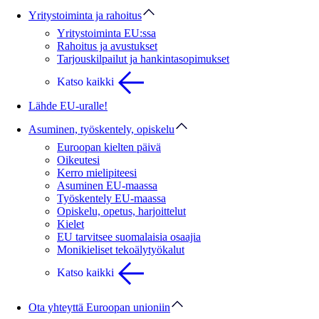
Yritystoiminta ja rahoitus
Yritystoiminta EU:ssa
Rahoitus ja avustukset
Tarjouskilpailut ja hankintasopimukset
Katso kaikki
Lähde EU-uralle!
Asuminen, työskentely, opiskelu
Euroopan kielten päivä
Oikeutesi
Kerro mielipiteesi
Asuminen EU-maassa
Työskentely EU-maassa
Opiskelu, opetus, harjoittelut
Kielet
EU tarvitsee suomalaisia osaajia
Monikieliset tekoälytyökalut
Katso kaikki
Ota yhteyttä Euroopan unioniin