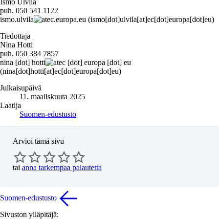
Ismo Ulvila
puh. 050 541 1122
ismo
.
ulvila
ec
.
europa
.
eu
(ismo[dot]ulvila[at]ec[dot]europa[dot]eu)
Tiedottaja
Nina Hotti
puh. 050 384 7857
nina
[dot]
hotti
ec
[dot]
europa
[dot]
eu
(nina[dot]hotti[at]ec[dot]europa[dot]eu)
Julkaisupäivä
11. maaliskuuta 2025
Laatija
Suomen-edustusto
Arvioi tämä sivu
tai
anna tarkempaa palautetta
Suomen-edustusto
Sivuston ylläpitäjä: