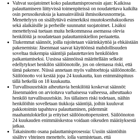
Vahvat suojatoimet koko palauttamisprosessin ajan: Kaikissa
palauttamiseen liittyvissä toimenpiteissä on noudatettava kaikilta
osin perusoikeuksia ja kansainvälisiä ihmisoikeusnormeja.
Menettelyyn on sisällyttävä esimerkiksi muutoksenhakuoikeus
sekä alaikäisille ja perheille suunnatut suojatoimet. Lisäksi
menettelyssä tuetaan muita heikommassa asemassa olevia
henkilöitä ja noudatetaan palauttamiskiellon periaatetta.
Tiukemmat säännöt, joilla rajoitetaan väärinkäyttöä ja ehkäistään
pakenemista: Jäsenmaat saavat käyttöönsä mahdollisuuden
soveltaa tiukempia sääntöjä palautettavien henkilöiden
paikantamiseksi. Uusissa säännöissä määritellään selkeät
edellytykset henkilön säilöönotolle, jos on olemassa riski, että
tämä pakenee. Niissä annetaan myös vaihtoehtoja säilöönotolle.
Säilöönotto voi kestää jopa 24 kuukautta, kun enimmäispituus
tällä hetkellä on 18 kuukautta.
Turvallisuusriskin aiheuttavia henkilöitä koskevat säännöt:
Jäsenmaiden on arvioitava varhaisessa vaiheessa, aiheuttaako
henkilö turvallisuusriskin. Jos tällainen riski todetaan, näihin
henkilöihin sovelletaan tiukkoja sääntöjä, joihin kuuluvat
pakkotoimin tapahtuva palauttaminen, pidemmät
maahantulokiellot ja erityiset säilöönottoperusteet. Säilöönoton
24 kuukauden enimmäiskestoa voidaan oikeuden määräyksestä
jatkaa.
Takaisinotto osana palauttamisprosessia: Uusiin sääntöihin
sisältyy yhteinen menettely, jolla varmistetaan, että