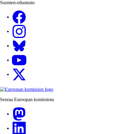
Suomen-edustusto
Facebook
Instagram
Bluesky
YouTube
X
Seuraa Euroopan komissiota
Mastodon
LinkedIn