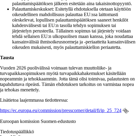
palauttamispäätöksen jälkeen esitetään aina takaisinottopyyntö.
Palauttamiskeskukset: Esitetyllä ehdotuksella otetaan käyttöön
oikeudellinen mahdollisuus palauttaa EU:ssa laittomasti
oleskelevat, lopullisen palauttamispäätöksen saaneet henkilöt
kahdenvälisesti tai EU:n tasolla tehdyn sopimuksen tai
järjestelyn perusteella. Tällainen sopimus tai järjestely voidaan
tehdä sellaisen EU:n ulkopuolisen maan kanssa, joka noudattaa
kansainvälisiä ihmisoikeusnormeja ja -periaatteita kansainvälisen
oikeuden mukaisesti, myös palauttamiskiellon periaatetta.
Tausta
Vuoden 2026 puolivälissä voimaan tulevan muuttoliike- ja
turvapaikkasopimuksen myötä turvapaikkahakemukset käsitellään
nopeammin ja tehokkaammin. Jotta tämä olisi toimivaa, palautusten on
tapahduttava ripeästi. Tämän ehdotuksen tarkoitus on varmistaa nopea
ja tehokas menettely.
Lisätietoa laajemmassa tiedotteessa:
https://ec.europa.eu/commission/presscorner/detail/fi/ip_25_724
Euroopan komission Suomen-edustusto
Tiedotuspäällikkö