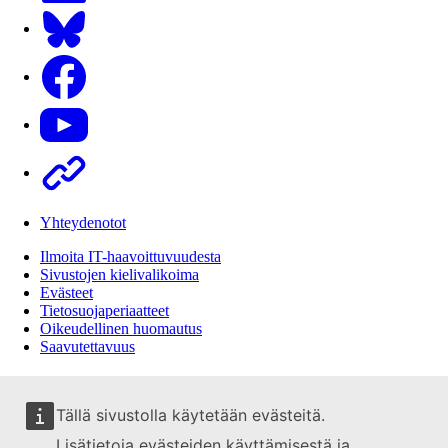
Bluesky
Facebook
Youtube
Other
Yhteydenotot
Ilmoita IT-haavoittuvuudesta
Sivustojen kielivalikoima
Evästeet
Tietosuojaperiaatteet
Oikeudellinen huomautus
Saavutettavuus
Tällä sivustolla käytetään evästeitä.
Lisätietoja evästeiden käyttämisestä ja