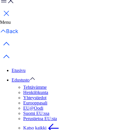
Menu
Sulje
Menu
Back
Previous items
Next items
Etusivu
Edustusto
Tehtävämme
Henkilökunta
Yhteystiedot
Eurooppasali
EU@Oodi
Suomi EU:ssa
Perustietoa EU:sta
Katso kaikki