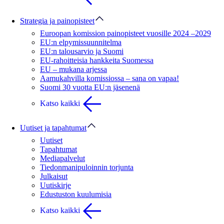
Strategia ja painopisteet
Euroopan komission painopisteet vuosille 2024 –2029
EU:n elpymissuunnitelma
EU:n talousarvio ja Suomi
EU-rahoitteisia hankkeita Suomessa
EU – mukana arjessa
Aamukahvilla komissiossa – sana on vapaa!
Suomi 30 vuotta EU:n jäsenenä
Katso kaikki
Uutiset ja tapahtumat
Uutiset
Tapahtumat
Mediapalvelut
Tiedonmanipuloinnin torjunta
Julkaisut
Uutiskirje
Edustuston kuulumisia
Katso kaikki