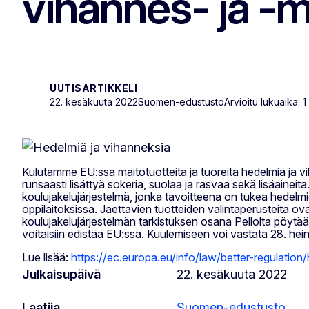
vihannes- ja -m
UUTISARTIKKELI
22. kesäkuuta 2022
Suomen-edustusto
Arvioitu lukuaika: 1
Kulutamme EU:ssa maitotuotteita ja tuoreita hedelmiä ja 
runsaasti lisättyä sokeria, suolaa ja rasvaa sekä lisäaineit
koulujakelujärjestelmä, jonka tavoitteena on tukea hedelmi
oppilaitoksissa. Jaettavien tuotteiden valintaperusteita o
koulujakelujärjestelmän tarkistuksen osana Pellolta pöytään
voitaisiin edistää EU:ssa. Kuulemiseen voi vastata 28. he
Lue lisää:
https://ec.europa.eu/info/law/better-regulatio
Julkaisupäivä
22. kesäkuuta 2022
Laatija
Suomen-edustusto