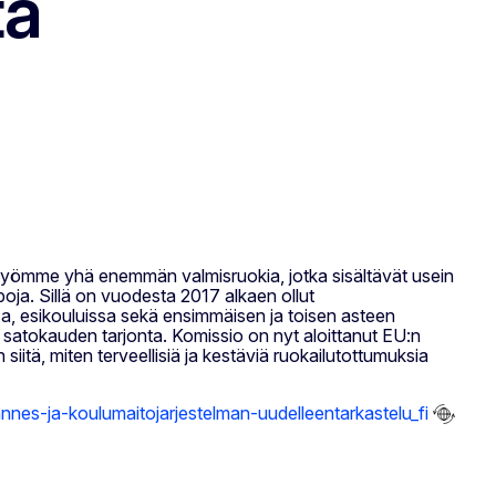
tä
 syömme yhä enemmän valmisruokia, jotka sisältävät usein
apoja. Sillä on vuodesta 2017 alkaen ollut
sa, esikouluissa sekä ensimmäisen ja toisen asteen
ä satokauden tarjonta. Komissio on nyt aloittanut EU:n
iitä, miten terveellisiä ja kestäviä ruokailutottumuksia
nnes-ja-koulumaitojarjestelman-uudelleentarkastelu_fi