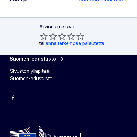
Arvioi tämä sivu
tai
anna tarkempaa palautetta
Suomen-edustusto
Sivuston ylläpitäjä:
Suomen-edustusto
Facebook
Instagram
Bluesky
YouTube
X