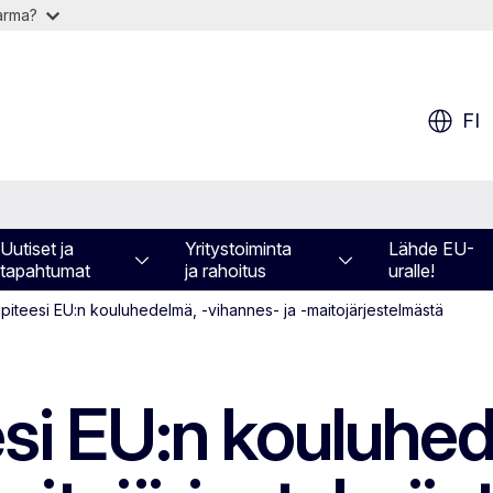
varma?
FI
Uutiset ja
Yritystoiminta
Lähde EU-
tapahtumat
ja rahoitus
uralle!
ipiteesi EU:n kouluhedelmä, -vihannes- ja -maitojärjestelmästä
esi EU:n kouluhed