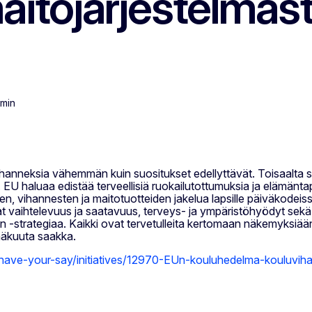
aitojärjestelmäs
 min
vihanneksia vähemmän kuin suositukset edellyttävät. Toisaalta
a. EU haluaa edistää terveellisiä ruokailutottumuksia ja elämänt
en, vihannesten ja maitotuotteiden jakelua lapsille päiväkodeis
vat vaihtelevuus ja saatavuus, terveys- ja ympäristöhyödyt sek
 -strategiaa. Kaikki ovat tervetulleita kertomaan näkemyksiään s
inäkuuta saakka.
n/have-your-say/initiatives/12970-EUn-kouluhedelma-kouluviha