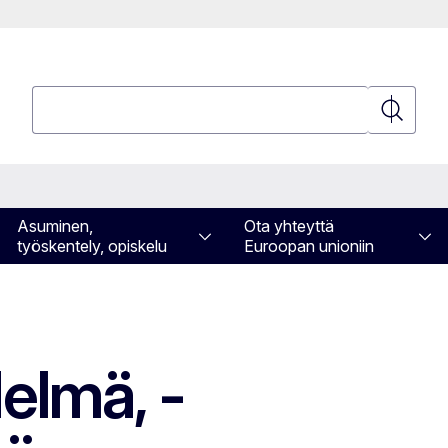
Hae
Hae
Asuminen,
Ota yhteyttä
työskentely, opiskelu
Euroopan unioniin
elmä, -