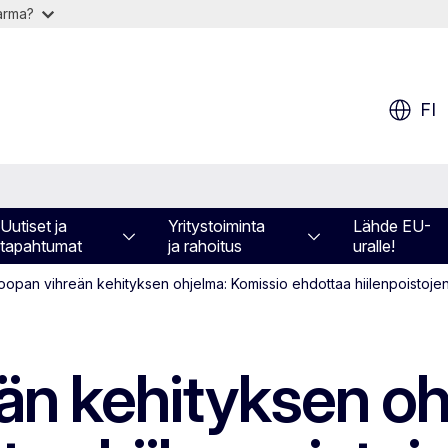
varma?
FI
Uutiset ja
Yritystoiminta
Lähde EU-
tapahtumat
ja rahoitus
uralle!
​​​​Euroopan vihreän kehityksen ohjelma: Komissio ehdottaa hiilenpoistojen
ihreän kehityksen o