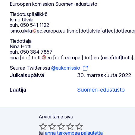
Euroopan komission Suomen-edustusto
Tiedotuspäällikkö
Ismo Ulvila
puh. 050 541 1122
ismo
.
ulvila
ec
.
europa
.
eu
(ismo[dot]ulvila[at]ec[dot]eur
Tiedottaja
Nina Hotti
puh. 050 384 7857
nina
[dot]
hotti
ec
[dot]
europa
[dot]
eu
(nina[dot]hotti
Seuraa Twitterissä
@eukomissio
Julkaisupäivä
30. marraskuuta 2022
Laatija
Suomen-edustusto
Arvioi tämä sivu
tai
anna tarkempaa palautetta