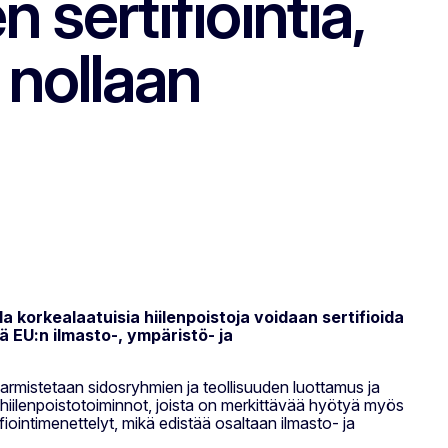
 sertifiointia,
 nollaan
korkealaatuisia hiilenpoistoja voidaan sertifioida
ttä EU:n ilmasto-, ympäristö- ja
varmistetaan sidosryhmien ja teollisuuden luottamus ja
e hiilenpoistotoiminnot, joista on merkittävää hyötyä myös
fiointimenettelyt, mikä edistää osaltaan ilmasto- ja