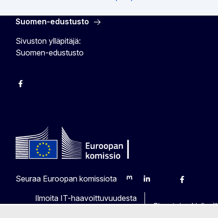
Suomen-edustusto
Sivuston ylläpitäjä:
Suomen-edustusto
Facebook
Instagram
Bluesky
YouTube
X
Seuraa Euroopan komissiota
Mastodon
LinkedIn
Bluesky
Facebook
Youtu
O
Ilmoita IT-haavoittuvuudesta
Sivustojen kielival