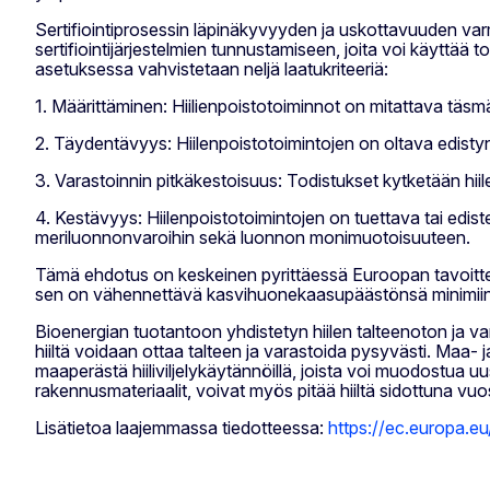
Sertifiointiprosessin läpinäkyvyyden ja uskottavuuden var
sertifiointijärjestelmien tunnustamiseen, joita voi käyttä
asetuksessa vahvistetaan neljä laatukriteeriä:
1. Määrittäminen: Hiilienpoistotoiminnot on mitattava täsmäll
2. Täydentävyys: Hiilenpoistotoimintojen on oltava edisty
3. Varastoinnin pitkäkestoisuus: Todistukset kytketään hii
4. Kestävyys: Hiilenpoistotoimintojen on tuettava tai edist
meriluonnonvaroihin sekä luonnon monimuotoisuuteen.
Tämä ehdotus on keskeinen pyrittäessä Euroopan tavoitt
sen on vähennettävä kasvihuonekaasupäästönsä minimiin. EU:
Bioenergian tuotantoon yhdistetyn hiilen talteenoton ja var
hiiltä voidaan ottaa talteen ja varastoida pysyvästi. Maa-
maaperästä hiiliviljelykäytännöillä, joista voi muodostua uusi
rakennusmateriaalit, voivat myös pitää hiiltä sidottuna v
Lisätietoa laajemmassa tiedotteessa:
https://ec.europa.e