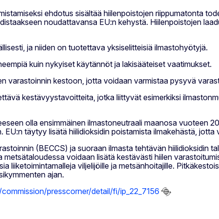
mistamiseksi ehdotus sisältää hiilenpoistojen riippumatonta to
ä todistaakseen noudattavansa EU:n kehystä. Hiilenpoistojen la
isesti, ja niiden on tuotettava yksiselitteisiä ilmastohyötyjä.
neempiä kuin nykyiset käytännöt ja lakisääteiset vaatimukset.
len varastoinnin kestoon, jotta voidaan varmistaa pysyvä varast
ettävä kestävyystavoitteita, jotka liittyvät esimerkiksi ilmasto
eeseen olla ensimmäinen ilmastoneutraali maanosa vuoteen 20
n täytyy lisätä hiilidioksidin poistamista ilmakehästä, jotta v
astoinnin (BECCS) ja suoraan ilmasta tehtävän hiilidioksidin ta
 ja metsätaloudessa voidaan lisätä kestävästi hiilen varastoitu
a liiketoimintamalleja viljelijöille ja metsänhoitajille. Pitkäkesto
uosikymmenten ajan.
u/commission/presscorner/detail/fi/ip_22_7156