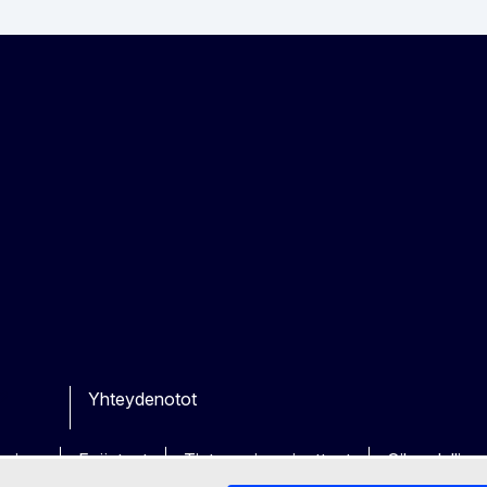
Yhteydenotot
be
ther
ikoima
Evästeet
Tietosuojaperiaatteet
Oikeudellin