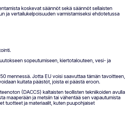
dentamista koskevat säännöt sekä säännöt sellaisten
adun ja vertailukelpoisuuden varmistamiseksi ehdotetussa
ointi.
nmuutokseen sopeutumiseen, kiertotalouteen, vesi- ja
50 mennessä. Jotta EU voisi saavuttaa tämän tavoitteen,
oidaan kuitata päästöt, joista ei päästä eroon.
lteenoton (DACCS) kaltaisten teollisten tekniikoiden avulla
mista maaperään ja metsiin tai vähentää sen vapautumista
iset tuotteet ja materiaalit, kuten puupohjaiset