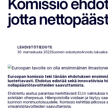
Komissio ehdotta
jotta nettopääst
LEHDISTÖTIEDOTE
30. marraskuuta 2022
Suomen-edustusto
Arvioitu lukuaika
Euroopan komissio teki tänään ehdotuksen ensimmäise
luotettavasti. Ehdotus edistää sekä innovatiivisia hiil
nollapäästötavoitteiden saavuttamista.
Ehdotettu asetus parantaa merkittävästi EU:n valmiuksia mä
estetään viherpesua. Hiilenpoistoilla voidaan ja täytyy saa
luonnon monimuotoisuudelle. Komissio kehittää jatkossa asian
ympäristötavoitteiden saavuttamista.