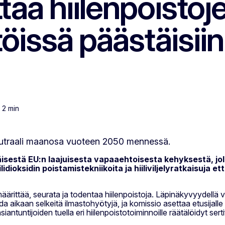
a hiilenpoistojen
öissä päästäisiin
: 2 min
stä EU:n laajuisesta vapaaehtoisesta kehyksestä, jolla 
idioksidin poistamistekniikoita ja hiiliviljelyratkaisuja e
ärittää, seurata ja todentaa hiilenpoistoja. Läpinäkyvyydellä 
da aikaan selkeitä ilmastohyötyjä, ja komissio asettaa etusijall
tuntijoiden tuella eri hiilenpoistotoiminnoille räätälöidyt serti