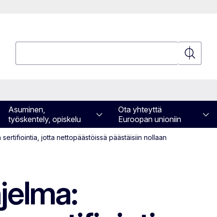
Hae
Hae
Asuminen,
Ota yhteyttä
työskentely, opiskelu
Euroopan unioniin
 sertifiointia, jotta nettopäästöissä päästäisiin nollaan
hjelma: