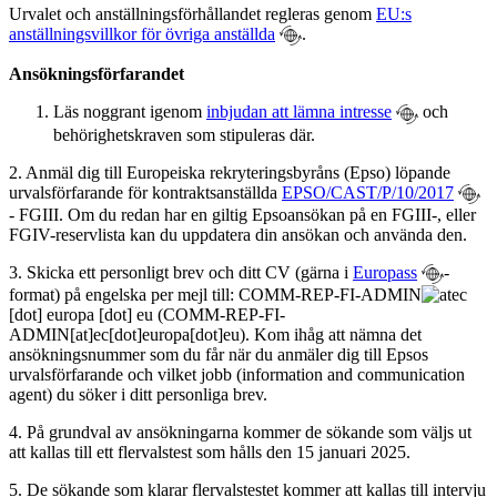
Urvalet och anställningsförhållandet regleras genom
EU:s
anställningsvillkor för övriga anställda
.
Ansökningsförfarandet
Läs noggrant igenom
inbjudan att lämna intresse
och
behörighetskraven som stipuleras där.
2. Anmäl dig till Europeiska rekryteringsbyråns (Epso) löpande
urvalsförfarande för kontraktsanställda
EPSO/CAST/P/10/2017
- FGIII. Om du redan har en giltig Epsoansökan på en FGIII-, eller
FGIV-reservlista kan du uppdatera din ansökan och använda den.
3. Skicka ett personligt brev och ditt CV (gärna i
Europass
-
format) på engelska per mejl till:
COMM-REP-FI-ADMIN
ec
[dot]
europa
[dot]
eu
(COMM-REP-FI-
ADMIN[at]ec[dot]europa[dot]eu)
. Kom ihåg att nämna det
ansökningsnummer som du får när du anmäler dig till Epsos
urvalsförfarande och vilket jobb (information and communication
agent) du söker i ditt personliga brev.
4. På grundval av ansökningarna kommer de sökande som väljs ut
att kallas till ett flervalstest som hålls den 15 januari 2025.
5. De sökande som klarar flervalstestet kommer att kallas till intervju