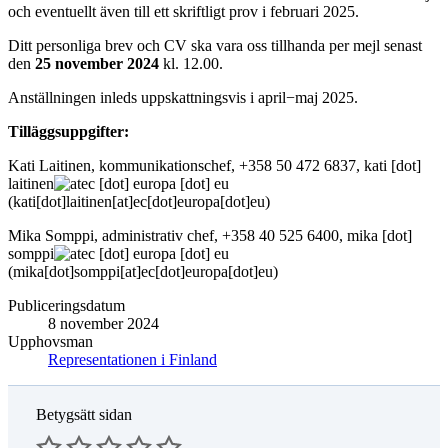
och eventuellt även till ett skriftligt prov i februari 2025.
Ditt personliga brev och CV ska vara oss tillhanda per mejl senast
den
25 november 2024
kl. 12.00.
Anställningen inleds uppskattningsvis i april−maj 2025.
Tilläggsuppgifter:
Kati Laitinen, kommunikationschef, +358 50 472 6837,
kati
[dot]
laitinen
ec
[dot]
europa
[dot]
eu
(kati[dot]laitinen[at]ec[dot]europa[dot]eu)
Mika Somppi, administrativ chef, +358 40 525 6400,
mika
[dot]
somppi
ec
[dot]
europa
[dot]
eu
(mika[dot]somppi[at]ec[dot]europa[dot]eu)
Publiceringsdatum
8 november 2024
Upphovsman
Representationen i Finland
Betygsätt sidan