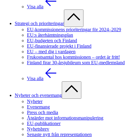
Visa alla
Strategi och prioriteringar
EU-kommissionens prioriteringar för 2024–2029
EU:s återhämtningsplan
EU-budgeten och Finland
EU-finansierade projekt i Finland
EU – med dig i vardagen
Frukostsamtal hos kommissionen – ordet är fritt!
Finland firar 30-årsjubileum som EU-medlemsland
Visa alla
Nyheter och evenemang
Nyheter
Evenemang
Press och media
Åtgärder mot informationsmanipulering
EU-publikationer
Nyhetsbrev
Senaste nytt från representationen