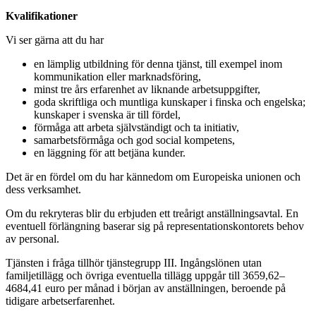
Kvalifikationer
Vi ser gärna att du har
en lämplig utbildning för denna tjänst, till exempel inom
kommunikation eller marknadsföring,
minst tre års erfarenhet av liknande arbetsuppgifter,
goda skriftliga och muntliga kunskaper i finska och engelska;
kunskaper i svenska är till fördel,
förmåga att arbeta självständigt och ta initiativ,
samarbetsförmåga och god social kompetens,
en läggning för att betjäna kunder.
Det är en fördel om du har kännedom om Europeiska unionen och
dess verksamhet.
Om du rekryteras blir du erbjuden ett treårigt anställningsavtal. En
eventuell förlängning baserar sig på representationskontorets behov
av personal.
Tjänsten i fråga tillhör tjänstegrupp III. Ingångslönen utan
familjetillägg och övriga eventuella tillägg uppgår till 3659,62–
4684,41 euro per månad i början av anställningen, beroende på
tidigare arbetserfarenhet.