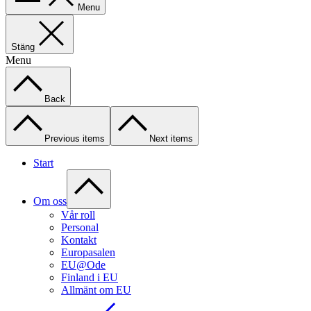
Menu
Stäng
Menu
Back
Previous items
Next items
Start
Om oss
Vår roll
Personal
Kontakt
Europasalen
EU@Ode
Finland i EU
Allmänt om EU