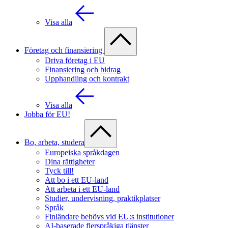
Visa alla
Företag och finansiering
Driva företag i EU
Finansiering och bidrag
Upphandling och kontrakt
Visa alla
Jobba för EU!
Bo, arbeta, studera
Europeiska språkdagen
Dina rättigheter
Tyck till!
Att bo i ett EU-land
Att arbeta i ett EU-land
Studier, undervisning, praktikplatser
Språk
Finländare behövs vid EU:s institutioner
AI-baserade flerspråkiga tjänster