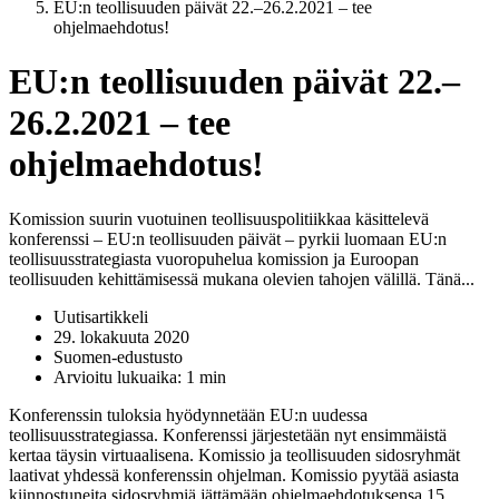
EU:n teollisuuden päivät 22.–26.2.2021 – tee
ohjelmaehdotus!
EU:n teollisuuden päivät 22.–
26.2.2021 – tee
ohjelmaehdotus!
Komission suurin vuotuinen teollisuuspolitiikkaa käsittelevä
konferenssi – EU:n teollisuuden päivät – pyrkii luomaan EU:n
teollisuusstrategiasta vuoropuhelua komission ja Euroopan
teollisuuden kehittämisessä mukana olevien tahojen välillä. Tänä...
Uutisartikkeli
29. lokakuuta 2020
Suomen-edustusto
Arvioitu lukuaika: 1 min
Konferenssin tuloksia hyödynnetään EU:n uudessa
teollisuusstrategiassa. Konferenssi järjestetään nyt ensimmäistä
kertaa täysin virtuaalisena. Komissio ja teollisuuden sidosryhmät
laativat yhdessä konferenssin ohjelman. Komissio pyytää asiasta
kiinnostuneita sidosryhmiä jättämään ohjelmaehdotuksensa 15.