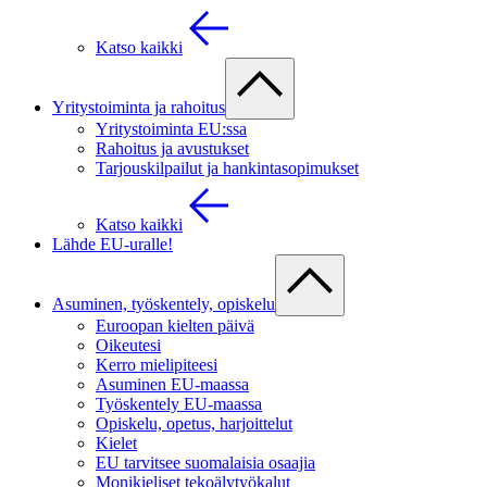
Katso kaikki
Yritystoiminta ja rahoitus
Yritystoiminta EU:ssa
Rahoitus ja avustukset
Tarjouskilpailut ja hankintasopimukset
Katso kaikki
Lähde EU-uralle!
Asuminen, työskentely, opiskelu
Euroopan kielten päivä
Oikeutesi
Kerro mielipiteesi
Asuminen EU-maassa
Työskentely EU-maassa
Opiskelu, opetus, harjoittelut
Kielet
EU tarvitsee suomalaisia osaajia
Monikieliset tekoälytyökalut