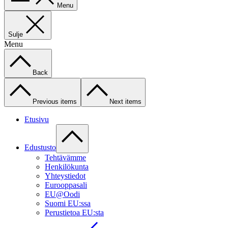
Menu
Sulje
Menu
Back
Previous items
Next items
Etusivu
Edustusto
Tehtävämme
Henkilökunta
Yhteystiedot
Eurooppasali
EU@Oodi
Suomi EU:ssa
Perustietoa EU:sta