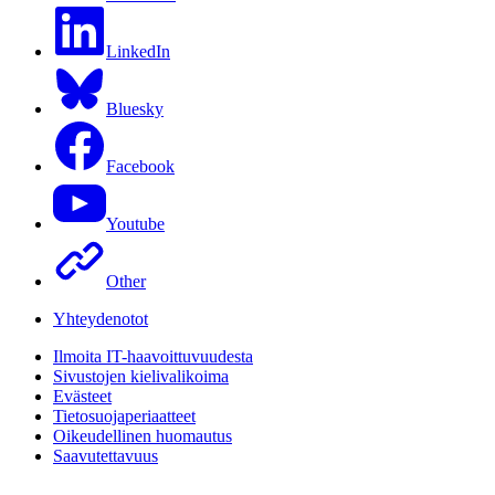
LinkedIn
Bluesky
Facebook
Youtube
Other
Yhteydenotot
Ilmoita IT-haavoittuvuudesta
Sivustojen kielivalikoima
Evästeet
Tietosuojaperiaatteet
Oikeudellinen huomautus
Saavutettavuus