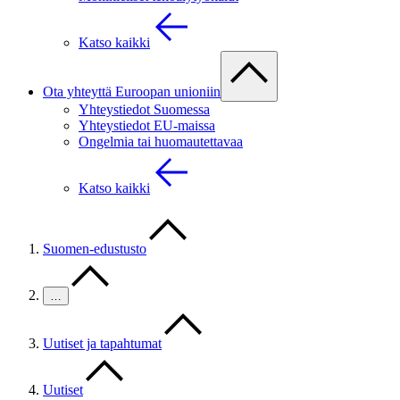
Katso kaikki
Ota yhteyttä Euroopan unioniin
Yhteystiedot Suomessa
Yhteystiedot EU-maissa
Ongelmia tai huomautettavaa
Katso kaikki
Suomen-edustusto
…
Uutiset ja tapahtumat
Uutiset