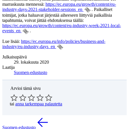
marraskuuta mennessä:
https://ec.europa.eu/growth/content/eu-
industry-days-2021-stakeholder-sessions_en
. Paikalliset
toimijat, jotka haluavat järjestää aiheeseen liittyviä paikallisia
tapahtumia, voivat jättää ehdotuksensa täällä:
https://ec.europa.eu/growth/content/eu-industry-week-2021-local-
events_en
.
Lue lisää:
https://ec.europa.eu/info/policies/business-and-
industry/eu-industry-days_en
Julkaisupäivä
29. lokakuuta 2020
Laatija
Suomen-edustusto
Arvioi tämä sivu
tai
anna tarkempaa palautetta
Suomen-edustusto