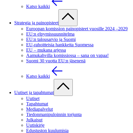
Katso kaikki
Strategia ja painopisteet
Euroopan komission painopisteet vuosille 2024 –2029
EU:n elpymissuunnitelma
EU:n talousarvio ja Suomi
EU-rahoitteisia hankkeita Suomessa
EU – mukana arjessa
Aamukahvilla komissiossa – sana on vapaa!
Suomi 30 vuotta EU:n jäsenenä
Katso kaikki
Uutiset ja tapahtumat
Uutiset
Tapahtumat
Mediapalvelut
Tiedonmanipuloinnin torjunta
Julkaisut
Uutiskirje
Edustuston kuulumisia