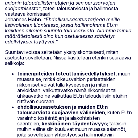
unionin taloudellisten etujen ja sen perusarvojen
suojaamisesta”
, totesi talousarviosta ja hallinnosta
vastaava komissaari
Johannes
Hahn
.
”Ehdollisuusasetus tarjoaa meille
lisävälineen tilanteessa, jossa hallinnoimme EU:n
kaikkien aikojen suurinta talousarviota. Aiomme toimia
määrätietoisesti aina kun asetuksessa säädetyt
edellytykset täyttyvät.”
Suuntaviivoissa selitetään yksityiskohtaisesti, miten
asetusta sovelletaan. Niissä käsitellään etenkin seuraavia
seikkoja:
toimenpiteiden toteuttamisedellytykset
, muun
muassa se, mitkä oikeusvaltion periaatteiden
rikkomiset voivat tulla kyseeseen ja miten
arvioidaan, vaikuttavatko nämä rikkomiset tai
uhkaavatko ne vaikuttaa EU:n taloudellisiin etuihin
riittävän suoraan
ehdollisuusasetuksen ja muiden EU:n
talousarviota suojaavien välineiden
, kuten EU:n
varainhoitosääntöjen ja alakohtaisten
sääntöjen,
keskinäinen täydentävyys
; tällaisiin
muihin välineisiin kuuluvat muun muassa säännöt,
joita sovelletaan yhteistyössä hallinnoitaviin