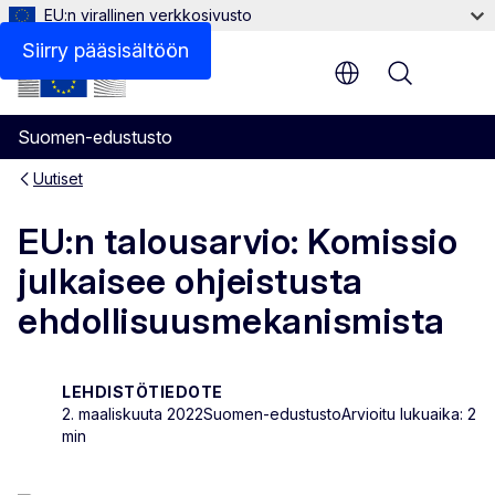
EU:n virallinen verkkosivusto
Siirry pääsisältöön
Menu
Suomen-edustusto
Uutiset
EU:n talousarvio: Komissio
julkaisee ohjeistusta
ehdollisuusmekanismista
LEHDISTÖTIEDOTE
2. maaliskuuta 2022
Suomen-edustusto
Arvioitu lukuaika: 2
min