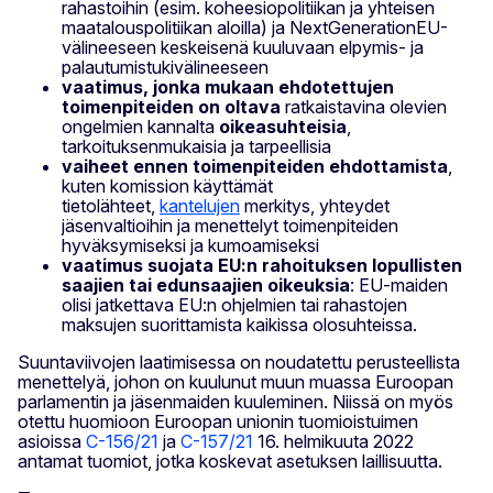
rahastoihin (esim. koheesiopolitiikan ja yhteisen
maatalouspolitiikan aloilla) ja NextGenerationEU-
välineeseen keskeisenä kuuluvaan elpymis- ja
palautumistukivälineeseen
vaatimus, jonka mukaan ehdotettujen
toimenpiteiden on oltava
ratkaistavina olevien
ongelmien kannalta
oikeasuhteisia
,
tarkoituksenmukaisia ja tarpeellisia
vaiheet ennen toimenpiteiden ehdottamista
,
kuten komission käyttämät
tietolähteet,
kantelujen
merkitys, yhteydet
jäsenvaltioihin ja menettelyt toimenpiteiden
hyväksymiseksi ja kumoamiseksi
vaatimus suojata EU:n rahoituksen lopullisten
saajien tai edunsaajien oikeuksia
: EU-maiden
olisi jatkettava EU:n ohjelmien tai rahastojen
maksujen suorittamista kaikissa olosuhteissa.
Suuntaviivojen laatimisessa on noudatettu perusteellista
menettelyä, johon on kuulunut muun muassa Euroopan
parlamentin ja jäsenmaiden kuuleminen. Niissä on myös
otettu huomioon Euroopan unionin tuomioistuimen
asioissa
C-156/21
ja
C-157/21
16. helmikuuta 2022
antamat tuomiot, jotka koskevat asetuksen laillisuutta.