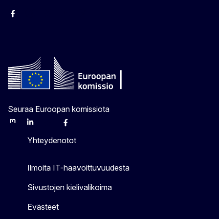
Facebook
Instagram
Bluesky
YouTube
X
Seuraa Euroopan komissiota
Mastodon
LinkedIn
Bluesky
Facebook
Youtube
Other
Yhteydenotot
Ilmoita IT-haavoittuvuudesta
Sivustojen kielivalikoima
Evästeet