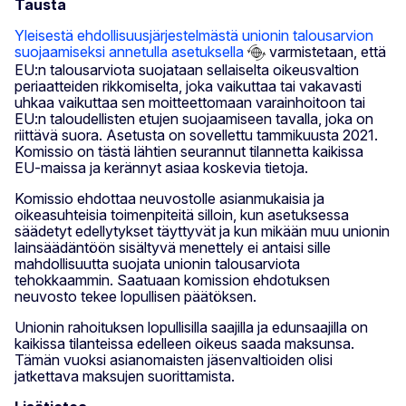
Tausta
Yleisestä ehdollisuusjärjestelmästä unionin talousarvion
suojaamiseksi annetulla asetuksella
varmistetaan, että
EU:n talousarviota suojataan sellaiselta oikeusvaltion
periaatteiden rikkomiselta, joka vaikuttaa tai vakavasti
uhkaa vaikuttaa sen moitteettomaan varainhoitoon tai
EU:n taloudellisten etujen suojaamiseen tavalla, joka on
riittävä suora. Asetusta on sovellettu tammikuusta 2021.
Komissio on tästä lähtien seurannut tilannetta kaikissa
EU-maissa ja kerännyt asiaa koskevia tietoja.
Komissio ehdottaa neuvostolle asianmukaisia ja
oikeasuhteisia toimenpiteitä silloin, kun asetuksessa
säädetyt edellytykset täyttyvät ja kun mikään muu unionin
lainsäädäntöön sisältyvä menettely ei antaisi sille
mahdollisuutta suojata unionin talousarviota
tehokkaammin. Saatuaan komission ehdotuksen
neuvosto tekee lopullisen päätöksen.
Unionin rahoituksen lopullisilla saajilla ja edunsaajilla on
kaikissa tilanteissa edelleen oikeus saada maksunsa.
Tämän vuoksi asianomaisten jäsenvaltioiden olisi
jatkettava maksujen suorittamista.