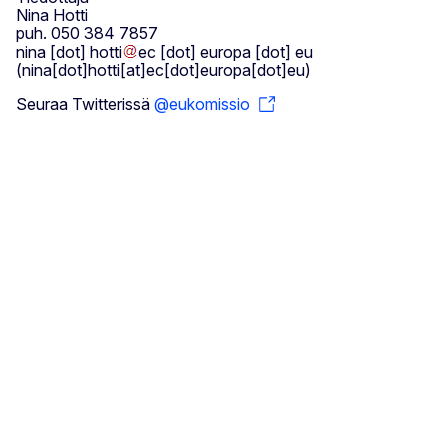
Nina Hotti
puh. 050 384 7857
nina
[dot]
hotti
ec
[dot]
europa
[dot]
eu
(nina[dot]hotti[at]ec[dot]europa[dot]eu)
Seuraa Twitterissä
@eukomissio