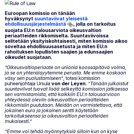
Euroopan komissio on tänään
hyväksynyt
suuntaviivat yleisestä
ehdollisuusjärjestelmästä
, jolla on tarkoitus
suojata EU:n talousarviota oikeusvaltion
periaatteiden rikkomiselta. Suuntaviivoissa
selitetään yksityiskohtaisesti, miten komissio aikoo
soveltaa ehdollisuusasetusta ja miten EU:n
rahoituksen lopullisten saajien ja edunsaajien
oikeudet suojataan.
”Oikeusvaltioperiaate on unionia koossapitävä voima,
ja se on yhtenäisyytemme perusta. Me emme koskaan
väsy sen puolustamiseen”
, totesi komission
puheenjohtaja Ursula
von der Leyen
.
”Tänään julkaistut
suuntaviivat tuovat lisää selkeyttä komission jatkaessa
sen varmistamista, että kaikkiin EU:n talousarvioon
yhteydessä oleviin oikeusvaltion periaatteiden
rikkomisiin puututaan. Meidän on varmistettava, että
jokainen euro ja jokainen sentti käytetään
tarkoitukseensa ja oikeusvaltion periaatteiden
mukaisesti.”
”Emme voi tehdä myönnytyksiä silloin kun on kyse