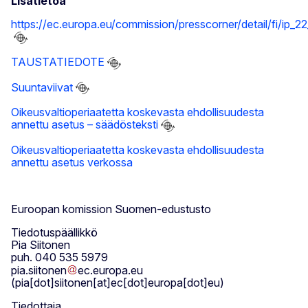
Lisätietoa
https://ec.europa.eu/commission/presscorner/detail/fi/ip_2
TAUSTATIEDOTE
Suuntaviivat
Oikeusvaltioperiaatetta koskevasta ehdollisuudesta
annettu asetus – säädösteksti
Oikeusvaltioperiaatetta koskevasta ehdollisuudesta
annettu asetus verkossa
Euroopan komission Suomen-edustusto
Tiedotuspäällikkö
Pia Siitonen
puh. 040 535 5979
pia
.
siitonen
ec
.
europa
.
eu
(pia[dot]siitonen[at]ec[dot]europa[dot]eu)
Tiedottaja