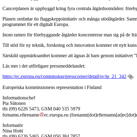
Cancerplanen är uppbyggd kring fyra centrala åtgärdsområden: förebygg
Planen omfattar tio flaggskeppsinitiativ och många stödåtgärder. Samm
programmet för ett digitalt Europa.
Inom ramen för förebyggande åtgärder koncentrerar man sig på de frä
Till stöd för ny teknik, forskning och innovation kommer ett nytt kuns
Särskild uppmärksamhet kommer att ägnas åt barn genom initiativet ”Hj
Läs mer i det utförligare pressmeddelandet:
https://ec.europa.eu/commission/presscorner/detail/sv/ip_21_342
Europeiska kommissionens representation i Finland
Informationschef
Pia Siitonen
tfn (09) 6226 5473, GSM 040 535 5979
fornamn
.
efternamn
ec
.
europa
.
eu
(fornamn[dot]efternamn[at]ec[dot]
Informatör
Nina Hotti
tfn (09) 6226 5465, GSM 050 384 7857