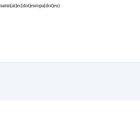
namn[at]ec[dot]europa[dot]eu)