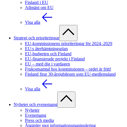
Finland i EU
Allmänt om EU
Visa alla
Strategi och prioriteringar
EU-kommissionens prioriteringar för 2024–2029
EU:s återhämtningsplan
EU-budgeten och Finland
EU-finansierade projekt i Finland
EU – med dig i vardagen
Frukostsamtal hos kommissionen – ordet är fritt!
Finland firar 30-årsjubileum som EU-medlemsland
Visa alla
Nyheter och evenemang
Nyheter
Evenemang
Press och media
Åtgärder mot informationsmanipulering