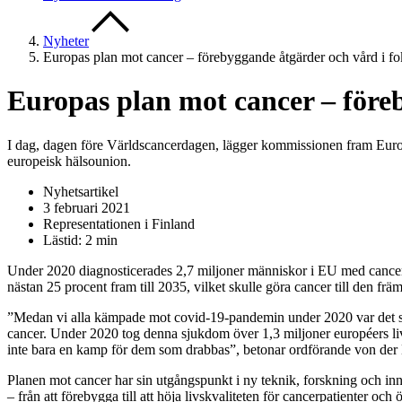
Nyheter
Europas plan mot cancer – förebyggande åtgärder och vård i f
Europas plan mot cancer – före
I dag, dagen före Världscancerdagen, lägger kommissionen fram Europ
europeisk hälsounion.
Nyhetsartikel
3 februari 2021
Representationen i Finland
Lästid: 2 min
Under 2020 diagnosticerades 2,7 miljoner människor i EU med cancer 
nästan 25 procent fram till 2035, vilket skulle göra cancer till den fr
”Medan vi alla kämpade mot covid-19-pandemin under 2020 var det s
cancer. Under 2020 tog denna sjukdom över 1,3 miljoner européers liv
inte bara en kamp för dem som drabbas”, betonar ordförande von der
Planen mot cancer har sin utgångspunkt i ny teknik, forskning och in
– från att förebygga till att höja livskvaliteten för cancerpatienter oc