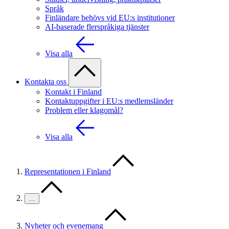
Språk
Finländare behövs vid EU:s institutioner
AI-baserade flerspråkiga tjänster
Visa alla
Kontakta oss
Kontakt i Finland
Kontaktuppgifter i EU:s medlemsländer
Problem eller klagomål?
Visa alla
Representationen i Finland
…
Nyheter och evenemang