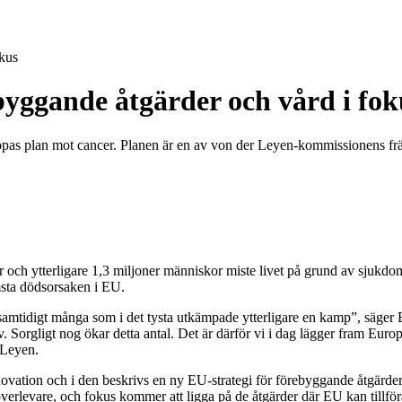
okus
byggande åtgärder och vård i fok
as plan mot cancer. Planen är en av von der Leyen-kommissionens främs
och ytterligare 1,3 miljoner människor miste livet på grund av sjukdo
ämsta dödsorsaken i EU.
amtidigt många som i det tysta utkämpade ytterligare en kamp”, säg
. Sorgligt nog ökar detta antal. Det är därför vi i dag lägger fram Eu
 Leyen.
novation och i den beskrivs en ny EU-strategi för förebyggande åtgärde
h överlevare, och fokus kommer att ligga på de åtgärder där EU kan tillfö