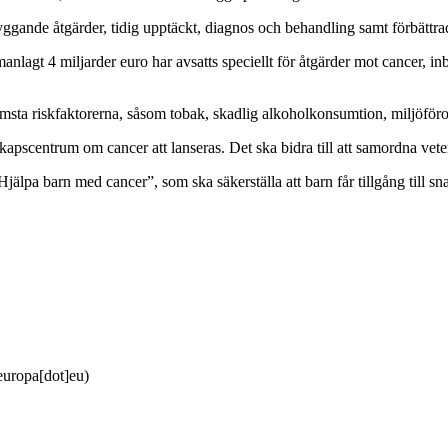
ande åtgärder, tidig upptäckt, diagnos och behandling samt förbättrad 
anlagt 4 miljarder euro har avsatts speciellt för åtgärder mot cancer, 
msta riskfaktorerna, såsom tobak, skadlig alkoholkonsumtion, miljöföro
kapscentrum om cancer att lanseras. Det ska bidra till att samordna vete
älpa barn med cancer”, som ska säkerställa att barn får tillgång till s
europa[dot]eu)