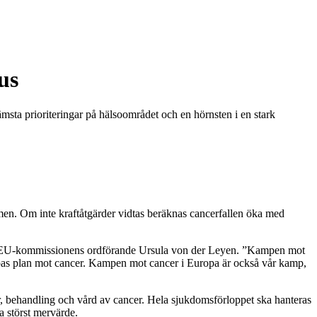
us
ta prioriteringar på hälsoområdet och en hörnsten i en stark
men. Om inte kraftåtgärder vidtas beräknas cancerfallen öka med
er EU-kommissionens ordförande Ursula von der Leyen. ”Kampen mot
ropas plan mot cancer. Kampen mot cancer i Europa är också vår kamp,
r, behandling och vård av cancer. Hela sjukdomsförloppet ska hanteras
ra störst mervärde.