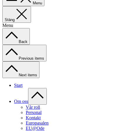
Menu
Stäng
Menu
Back
Previous items
Next items
Start
Om oss
Vår roll
Personal
Kontakt
Europasalen
EU@Ode