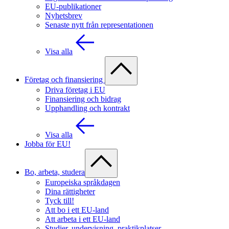
EU-publikationer
Nyhetsbrev
Senaste nytt från representationen
Visa alla
Företag och finansiering
Driva företag i EU
Finansiering och bidrag
Upphandling och kontrakt
Visa alla
Jobba för EU!
Bo, arbeta, studera
Europeiska språkdagen
Dina rättigheter
Tyck till!
Att bo i ett EU-land
Att arbeta i ett EU-land
Studier, undervisning, praktikplatser