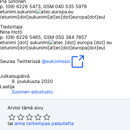
Pia Siitonen
p. (09) 6226 5473, GSM 040 535 5979
etunimi
.
sukunimi
ec
.
europa
.
eu
(etunimi[dot]sukunimi[at]ec[dot]europa[dot]eu)
Tiedottaja
Nina Hotti
p. (09) 6226 5465, GSM 050 384 7857
etunimi
[dot]
sukunimi
ec
[dot]
europa
[dot]
eu
(etunimi[dot]sukunimi[at]ec[dot]europa[dot]eu)
Seuraa Twitterissä
@eukomissio
Julkaisupäivä
9. joulukuuta 2020
Laatija
Suomen-edustusto
Arvioi tämä sivu
tai
anna tarkempaa palautetta