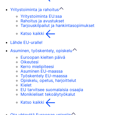
Yritystoiminta ja rahoitus
Yritystoiminta EU:ssa
Rahoitus ja avustukset
Tarjouskilpailut ja hankintasopimukset
Katso kaikki
Lähde EU-uralle!
Asuminen, työskentely, opiskelu
Euroopan kielten päivä
Oikeutesi
Kerro mielipiteesi
Asuminen EU-maassa
Työskentely EU-maassa
Opiskelu, opetus, harjoittelut
Kielet
EU tarvitsee suomalaisia osaajia
Monikieliset tekoälytyökalut
Katso kaikki
Ota yhteyttä Euroopan unioniin