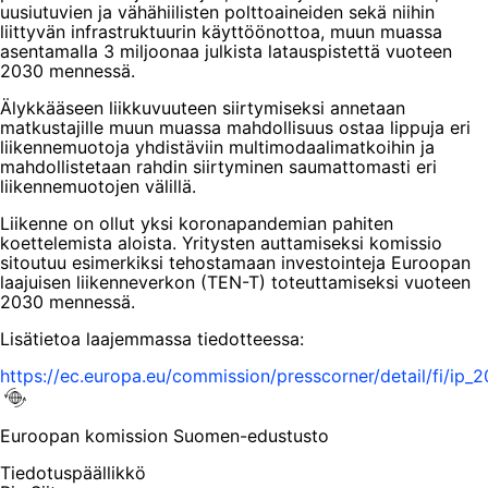
uusiutuvien ja vähähiilisten polttoaineiden sekä niihin
liittyvän infrastruktuurin käyttöönottoa, muun muassa
asentamalla 3 miljoonaa julkista latauspistettä vuoteen
2030 mennessä.
Älykkääseen liikkuvuuteen siirtymiseksi annetaan
matkustajille muun muassa mahdollisuus ostaa lippuja eri
liikennemuotoja yhdistäviin multimodaalimatkoihin ja
mahdollistetaan rahdin siirtyminen saumattomasti eri
liikennemuotojen välillä.
Liikenne on ollut yksi koronapandemian pahiten
koettelemista aloista. Yritysten auttamiseksi komissio
sitoutuu esimerkiksi tehostamaan investointeja Euroopan
laajuisen liikenneverkon (TEN-T) toteuttamiseksi vuoteen
2030 mennessä.
Lisätietoa laajemmassa tiedotteessa:
https://ec.europa.eu/commission/presscorner/detail/fi/ip_
Euroopan komission Suomen-edustusto
Tiedotuspäällikkö