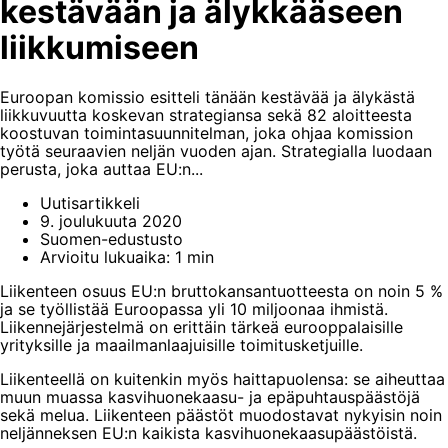
kestävään ja älykkääseen
liikkumiseen
Euroopan komissio esitteli tänään kestävää ja älykästä
liikkuvuutta koskevan strategiansa sekä 82 aloitteesta
koostuvan toimintasuunnitelman, joka ohjaa komission
työtä seuraavien neljän vuoden ajan. Strategialla luodaan
perusta, joka auttaa EU:n...
Uutisartikkeli
9. joulukuuta 2020
Suomen-edustusto
Arvioitu lukuaika: 1 min
Liikenteen osuus EU:n bruttokansantuotteesta on noin 5 %
ja se työllistää Euroopassa yli 10 miljoonaa ihmistä.
Liikennejärjestelmä on erittäin tärkeä eurooppalaisille
yrityksille ja maailmanlaajuisille toimitusketjuille.
Liikenteellä on kuitenkin myös haittapuolensa: se aiheuttaa
muun muassa kasvihuonekaasu- ja epäpuhtauspäästöjä
sekä melua. Liikenteen päästöt muodostavat nykyisin noin
neljänneksen EU:n kaikista kasvihuonekaasupäästöistä.