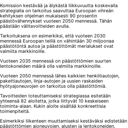
Komission kestävää ja älykästä liikkuvuutta koskevalla
strategialla on tarkoitus saavuttaa Euroopan vihreän
kehityksen ohjelman mukaisesti 90 prosentin
päästövähennykset vuoteen 2050 mennessä. Tähän
päästään välitavoitteiden avulla.
Tarkoituksena on esimerkiksi, että vuoteen 2030
mennessä Euroopan teillä on vähintään 30 miljoonaa
päästötöntä autoa ja päästöttömät merialukset ovat
valmiita markkinoille.
Vuoteen 2035 mennessä on päästöttömien suurten
lentokoneiden määrä olla valmiita markkinoille.
Vuoteen 2050 mennessä lähes kaikkien henkilöautojen,
pakettiautojen, linja-autojen ja uusien raskaiden
hyötyajoneuvojen on tarkoitus olla päästöttömiä.
Tavoitteiden toteuttamiseksi strategiassa esitetään
yhteensä 82 aloitetta, jotka liittyvät 10 keskeiseen
toiminta-alaan. Kukin aloite sisältää konkreettisia
toimenpiteitä.
Esimerkiksi liikenteen muuttamiseksi kestäväksi edistetään
päästöttömien ajoneuvojen, alusten ja lentokoneiden,