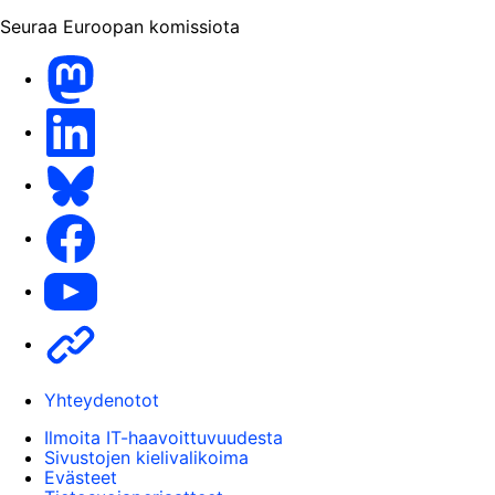
Seuraa Euroopan komissiota
Mastodon
LinkedIn
Bluesky
Facebook
Youtube
Other
Yhteydenotot
Ilmoita IT-haavoittuvuudesta
Sivustojen kielivalikoima
Evästeet