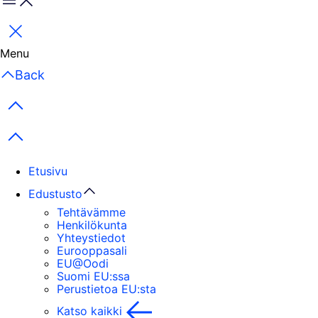
Menu
Sulje
Menu
Back
Previous items
Next items
Etusivu
Edustusto
Tehtävämme
Henkilökunta
Yhteystiedot
Eurooppasali
EU@Oodi
Suomi EU:ssa
Perustietoa EU:sta
Katso kaikki