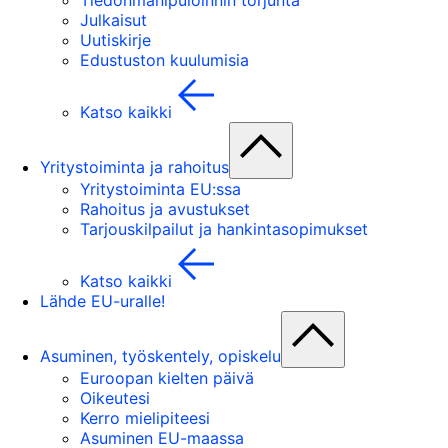
Tiedonmanipuloinnin torjunta
Julkaisut
Uutiskirje
Edustuston kuulumisia
Katso kaikki
Yritystoiminta ja rahoitus
Yritystoiminta EU:ssa
Rahoitus ja avustukset
Tarjouskilpailut ja hankintasopimukset
Katso kaikki
Lähde EU-uralle!
Asuminen, työskentely, opiskelu
Euroopan kielten päivä
Oikeutesi
Kerro mielipiteesi
Asuminen EU-maassa