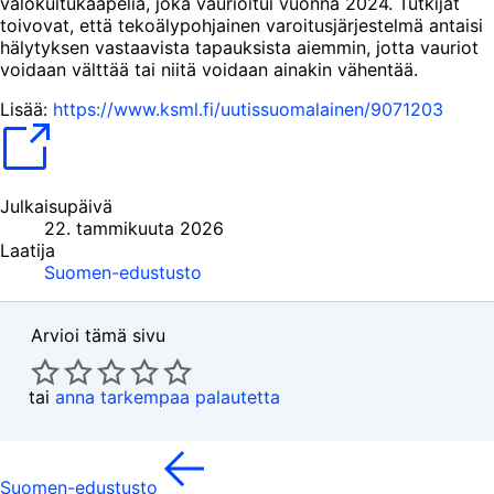
valokuitukaapelia, joka vaurioitui vuonna 2024. Tutkijat
toivovat, että tekoälypohjainen varoitusjärjestelmä antaisi
hälytyksen vastaavista tapauksista aiemmin, jotta vauriot
voidaan välttää tai niitä voidaan ainakin vähentää.
Lisää:
https://www.ksml.fi/uutissuomalainen/9071203
Julkaisupäivä
22. tammikuuta 2026
Laatija
Suomen-edustusto
Arvioi tämä sivu
tai
anna tarkempaa palautetta
Suomen-edustusto