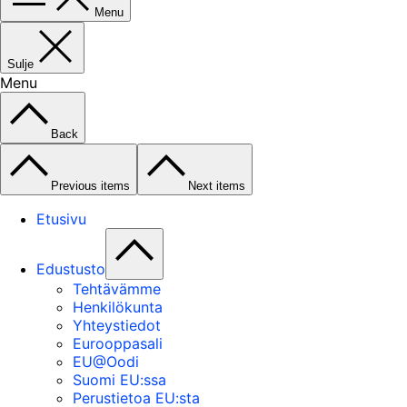
Menu
Sulje
Menu
Back
Previous items
Next items
Etusivu
Edustusto
Tehtävämme
Henkilökunta
Yhteystiedot
Eurooppasali
EU@Oodi
Suomi EU:ssa
Perustietoa EU:sta