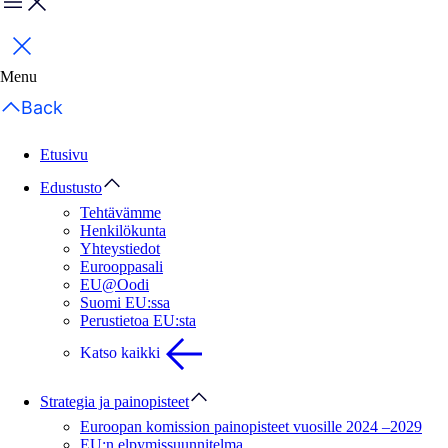
Menu
Sulje
Menu
Back
Etusivu
Edustusto
Tehtävämme
Henkilökunta
Yhteystiedot
Eurooppasali
EU@Oodi
Suomi EU:ssa
Perustietoa EU:sta
Katso kaikki
Strategia ja painopisteet
Euroopan komission painopisteet vuosille 2024 –2029
EU:n elpymissuunnitelma