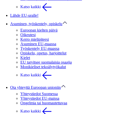
Katso kaikki
Lähde EU-uralle!
Asuminen, työskentely, opiskelu
Euroopan kielten päivä
Oikeutesi
Kerro mielipiteesi
Asuminen EU-maassa
Työskentely EU-maassa
Opiskelu, opetus, harjoittelut
Kielet
EU tarvitsee suomalaisia osaajia
Monikieliset tekoälytyökalut
Katso kaikki
Ota yhteyttä Euroopan unioniin
Yhteystiedot Suomessa
Yhteystiedot EU-maissa
Ongelmia tai huomautettavaa
Katso kaikki