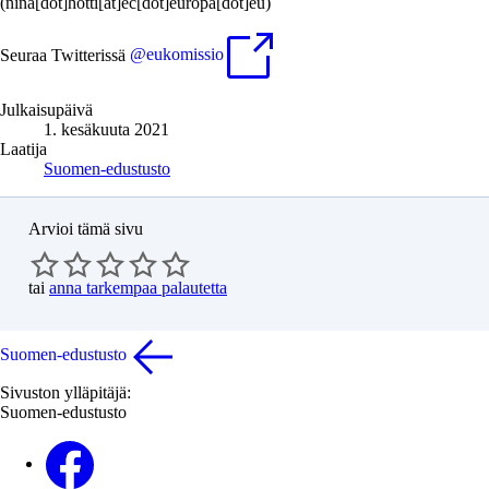
(nina[dot]hotti[at]ec[dot]europa[dot]eu)
Seuraa Twitterissä
@eukomissio
Julkaisupäivä
1. kesäkuuta 2021
Laatija
Suomen-edustusto
Arvioi tämä sivu
tai
anna tarkempaa palautetta
Suomen-edustusto
Sivuston ylläpitäjä:
Suomen-edustusto
Facebook