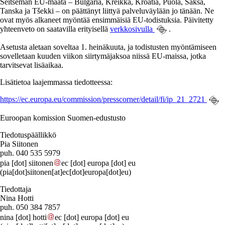
Seitsemän EU-maata – Bulgaria, Kreikka, Kroatia, Puola, Saksa,
Tanska ja Tšekki – on päättänyt liittyä palveluväylään jo tänään. Ne
ovat myös alkaneet myöntää ensimmäisiä EU-todistuksia. Päivitetty
yhteenveto on saatavilla erityisellä
verkkosivulla
.
Asetusta aletaan soveltaa 1. heinäkuuta, ja todistusten myöntämiseen
sovelletaan kuuden viikon siirtymäjaksoa niissä EU-maissa, jotka
tarvitsevat lisäaikaa.
Lisätietoa laajemmassa tiedotteessa:
https://ec.europa.eu/commission/presscorner/detail/fi/ip_21_2721
Euroopan komission Suomen-edustusto
Tiedotuspäällikkö
Pia Siitonen
puh. 040 535 5979
pia
[dot]
siitonen
ec
[dot]
europa
[dot]
eu
(pia[dot]siitonen[at]ec[dot]europa[dot]eu)
Tiedottaja
Nina Hotti
puh. 050 384 7857
nina
[dot]
hotti
ec
[dot]
europa
[dot]
eu