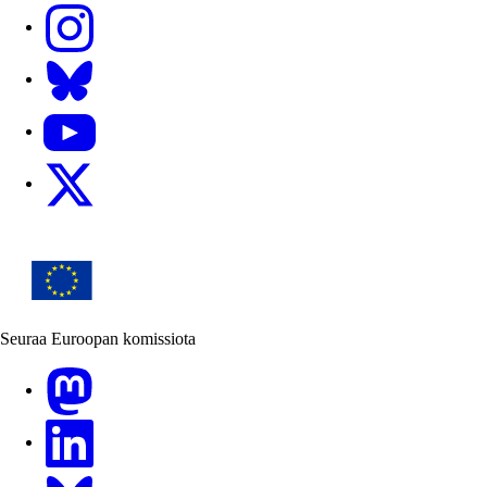
Instagram
Bluesky
YouTube
X
Seuraa Euroopan komissiota
Mastodon
LinkedIn
Bluesky