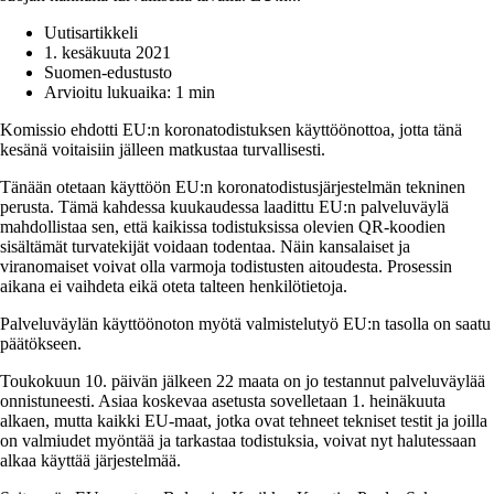
Uutisartikkeli
1. kesäkuuta 2021
Suomen-edustusto
Arvioitu lukuaika: 1 min
Komissio ehdotti EU:n koronatodistuksen käyttöönottoa, jotta tänä
kesänä voitaisiin jälleen matkustaa turvallisesti.
Tänään otetaan käyttöön EU:n koronatodistusjärjestelmän tekninen
perusta. Tämä kahdessa kuukaudessa laadittu EU:n palveluväylä
mahdollistaa sen, että kaikissa todistuksissa olevien QR-koodien
sisältämät turvatekijät voidaan todentaa. Näin kansalaiset ja
viranomaiset voivat olla varmoja todistusten aitoudesta. Prosessin
aikana ei vaihdeta eikä oteta talteen henkilötietoja.
Palveluväylän käyttöönoton myötä valmistelutyö EU:n tasolla on saatu
päätökseen.
Toukokuun 10. päivän jälkeen 22 maata on jo testannut palveluväylää
onnistuneesti. Asiaa koskevaa asetusta sovelletaan 1. heinäkuuta
alkaen, mutta kaikki EU-maat, jotka ovat tehneet tekniset testit ja joilla
on valmiudet myöntää ja tarkastaa todistuksia, voivat nyt halutessaan
alkaa käyttää järjestelmää.