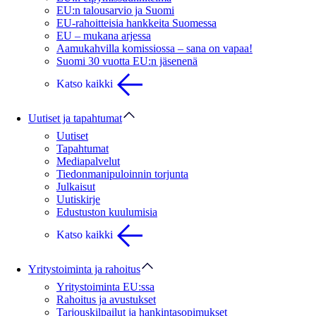
EU:n talousarvio ja Suomi
EU-rahoitteisia hankkeita Suomessa
EU – mukana arjessa
Aamukahvilla komissiossa – sana on vapaa!
Suomi 30 vuotta EU:n jäsenenä
Katso kaikki
Uutiset ja tapahtumat
Uutiset
Tapahtumat
Mediapalvelut
Tiedonmanipuloinnin torjunta
Julkaisut
Uutiskirje
Edustuston kuulumisia
Katso kaikki
Yritystoiminta ja rahoitus
Yritystoiminta EU:ssa
Rahoitus ja avustukset
Tarjouskilpailut ja hankintasopimukset