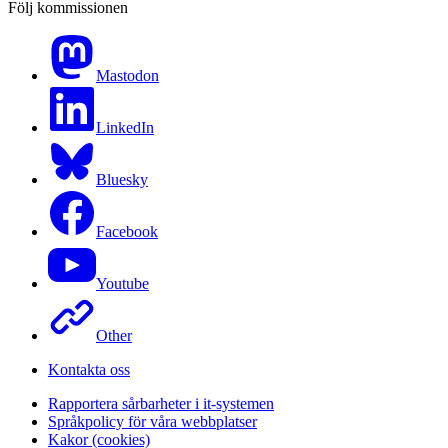
Följ kommissionen
Mastodon
LinkedIn
Bluesky
Facebook
Youtube
Other
Kontakta oss
Rapportera sårbarheter i it-systemen
Språkpolicy för våra webbplatser
Kakor (cookies)