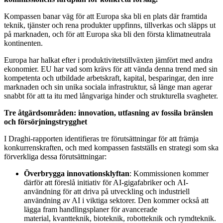
Kompassen banar väg för att Europa ska bli en plats där framtida
teknik, tjänster och rena produkter uppfinns, tillverkas och släpps ut
på marknaden, och för att Europa ska bli den första klimatneutrala
kontinenten.
Europa har halkat efter i produktivitetstillväxten jämfört med andra
ekonomier. EU har vad som krävs för att vända denna trend med sin
kompetenta och utbildade arbetskraft, kapital, besparingar, den inre
marknaden och sin unika sociala infrastruktur, så länge man agerar
snabbt för att ta itu med långvariga hinder och strukturella svagheter.
Tre åtgärdsområden: innovation, utfasning av fossila bränslen
och försörjningstrygghet
I Draghi-rapporten identifieras tre förutsättningar för att främja
konkurrenskraften, och med kompassen fastställs en strategi som ska
förverkliga dessa förutsättningar:
Överbrygga innovationsklyftan
: Kommissionen kommer
därför att föreslå initiativ för AI-gigafabriker och AI-
användning för att driva på utveckling och industriell
användning av AI i viktiga sektorer. Den kommer också att
lägga fram handlingsplaner för avancerade
material, kvantteknik, bioteknik, robotteknik och rymdteknik.