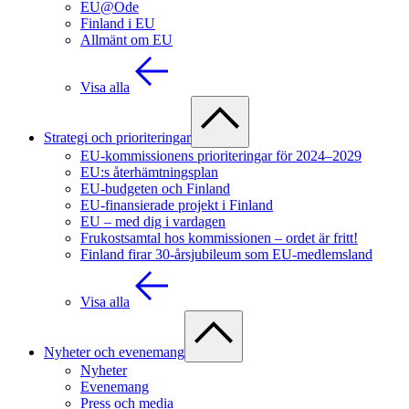
EU@Ode
Finland i EU
Allmänt om EU
Visa alla
Strategi och prioriteringar
EU-kommissionens prioriteringar för 2024–2029
EU:s återhämtningsplan
EU-budgeten och Finland
EU-finansierade projekt i Finland
EU – med dig i vardagen
Frukostsamtal hos kommissionen – ordet är fritt!
Finland firar 30-årsjubileum som EU-medlemsland
Visa alla
Nyheter och evenemang
Nyheter
Evenemang
Press och media