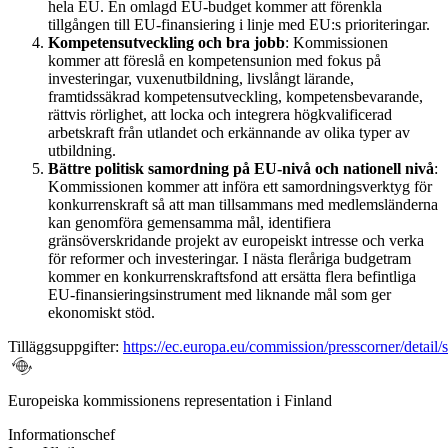
hela EU. En omlagd EU-budget kommer att förenkla
tillgången till EU-finansiering i linje med EU:s prioriteringar.
Kompetensutveckling och bra jobb
: Kommissionen
kommer att föreslå en kompetensunion med fokus på
investeringar, vuxenutbildning, livslångt lärande,
framtidssäkrad kompetensutveckling, kompetensbevarande,
rättvis rörlighet, att locka och integrera högkvalificerad
arbetskraft från utlandet och erkännande av olika typer av
utbildning.
Bättre politisk samordning på EU-nivå och nationell nivå
:
Kommissionen kommer att införa ett samordningsverktyg för
konkurrenskraft så att man tillsammans med medlemsländerna
kan genomföra gemensamma mål, identifiera
gränsöverskridande projekt av europeiskt intresse och verka
för reformer och investeringar. I nästa fleråriga budgetram
kommer en konkurrenskraftsfond att ersätta flera befintliga
EU-finansieringsinstrument med liknande mål som ger
ekonomiskt stöd.
Tilläggsuppgifter:
https://ec.europa.eu/commission/presscorner/detail
Europeiska kommissionens representation i Finland
Informationschef