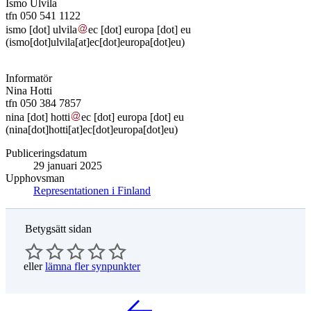
Ismo Ulvila
tfn 050 541 1122
ismo
[dot]
ulvila
ec
[dot]
europa
[dot]
eu
(ismo[dot]ulvila[at]ec[dot]europa[dot]eu)
Informatör
Nina Hotti
tfn 050 384 7857
nina
[dot]
hotti
ec
[dot]
europa
[dot]
eu
(nina[dot]hotti[at]ec[dot]europa[dot]eu)
Publiceringsdatum
29 januari 2025
Upphovsman
Representationen i Finland
Betygsätt sidan
eller
lämna fler synpunkter