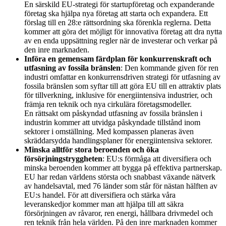
En särskild EU-strategi för startupföretag och expanderande
företag ska hjälpa nya företag att starta och expandera. Ett
förslag till en 28:e rättsordning ska förenkla reglerna. Detta
kommer att göra det möjligt för innovativa företag att dra nytta
av en enda uppsättning regler när de investerar och verkar på
den inre marknaden.
Införa en gemensam färdplan för konkurrenskraft och
utfasning av fossila bränslen
: Den kommande given för ren
industri omfattar en konkurrensdriven strategi för utfasning av
fossila bränslen som syftar till att göra EU till en attraktiv plats
för tillverkning, inklusive för energiintensiva industrier, och
främja ren teknik och nya cirkulära företagsmodeller.
En rättsakt om påskyndad utfasning av fossila bränslen i
industrin kommer att utvidga påskyndade tillstånd inom
sektorer i omställning. Med kompassen planeras även
skräddarsydda handlingsplaner för energiintensiva sektorer.
Minska alltför stora beroenden och öka
försörjningstryggheten
: EU:s förmåga att diversifiera och
minska beroenden kommer att bygga på effektiva partnerskap.
EU har redan världens största och snabbast växande nätverk
av handelsavtal, med 76 länder som står för nästan hälften av
EU:s handel. För att diversifiera och stärka våra
leveranskedjor kommer man att hjälpa till att säkra
försörjningen av råvaror, ren energi, hållbara drivmedel och
ren teknik från hela världen. På den inre marknaden kommer