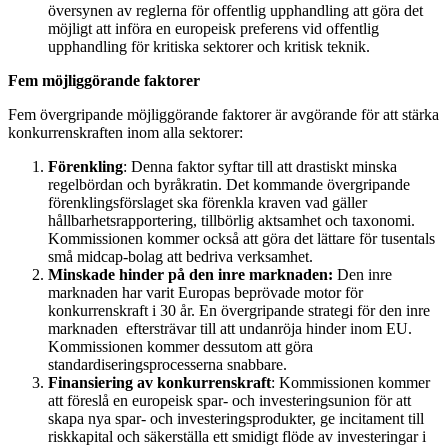
översynen av reglerna för offentlig upphandling att göra det
möjligt att införa en europeisk preferens vid offentlig
upphandling för kritiska sektorer och kritisk teknik.
Fem möjliggörande faktorer
Fem övergripande möjliggörande faktorer är avgörande för att stärka
konkurrenskraften inom alla sektorer:
Förenkling
: Denna faktor syftar till att drastiskt minska
regelbördan och byråkratin. Det kommande övergripande
förenklingsförslaget ska förenkla kraven vad gäller
hållbarhetsrapportering, tillbörlig aktsamhet och taxonomi.
Kommissionen kommer också att göra det lättare för tusentals
små midcap-bolag att bedriva verksamhet.
Minskade hinder på den inre marknaden:
Den inre
marknaden har varit Europas beprövade motor för
konkurrenskraft i 30 år. En övergripande strategi för den inre
marknaden eftersträvar till att undanröja hinder inom EU.
Kommissionen kommer dessutom att göra
standardiseringsprocesserna snabbare.
Finansiering av konkurrenskraft
: Kommissionen kommer
att föreslå en europeisk spar- och investeringsunion för att
skapa nya spar- och investeringsprodukter, ge incitament till
riskkapital och säkerställa ett smidigt flöde av investeringar i