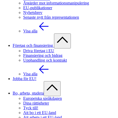
Åtgärder mot informationsmanipulering
EU-publikationer
Nyhetsbrev
Senaste nytt från representationen
Visa alla
Företag och finansiering
Driva företag i EU
Finansiering och bidrag
Upphandling och kontrakt
Visa alla
Jobba för EU!
Bo, arbeta, studera
Europeiska språkdagen
Dina rättigheter
Tyck till!
Att bo i ett EU-land
Att arbeta i ett EU-land