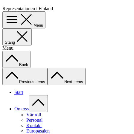
Representationen i Finland
Menu
Stäng
Menu
Back
Previous items
Next items
Start
Om oss
Vår roll
Personal
Kontakt
Europasalen