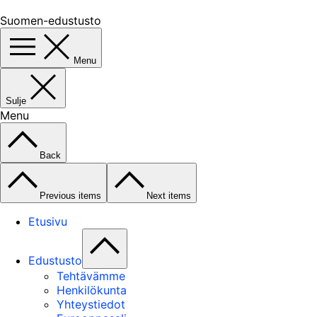
Suomen-edustusto
Menu
Sulje
Menu
Back
Previous items
Next items
Etusivu
Edustusto
Tehtävämme
Henkilökunta
Yhteystiedot