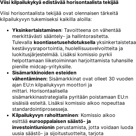
Viisi kilpailukykyä edistävää horisontaalista tekijää
Viisi horisontaalista tekijää ovat olennaisen tärkeitä
kilpailukyvyn tukemiseksi kaikilla aloilla:
Yksinkertaistaminen
: Tavoitteena on vähentää
merkittävästi sääntely- ja hallintorasitetta.
Tulevalla
koontiasetusehdotuksella
yksinkertaisteta
kestävyysraportointia, huolellisuusvelvoitteita ja
luokitusjärjestelmää. Lisäksi komissio pyrkii
helpottamaan liiketoiminnan harjoittamista tuhansille
pienille midcap-yrityksille.
Sisämarkkinoiden esteiden
vähentäminen:
Sisämarkkinat ovat olleet 30 vuoden
ajan EU:n kilpailukyvyn moottori ja
mittari. Horisontaalisella
sisämarkkinastrategialla pyritään poistamaan EU:n
sisäisiä esteitä. Lisäksi komissio aikoo nopeuttaa
standardointiprosesseja.
Kilpailukyvyn rahoittaminen
: Komissio aikoo
esittää
eurooppalaisen säästö- ja
investointiunionin
perustamista, jotta voidaan luoda
uusia säästö- ja sijoitustuotteita, tarjota