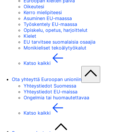
Euroopan kielten päivä
Oikeutesi
Kerro mielipiteesi
Asuminen EU-maassa
Työskentely EU-maassa
Opiskelu, opetus, harjoittelut
Kielet
EU tarvitsee suomalaisia osaajia
Monikieliset tekoälytyökalut
Katso kaikki
Ota yhteyttä Euroopan unioniin
Yhteystiedot Suomessa
Yhteystiedot EU-maissa
Ongelmia tai huomautettavaa
Katso kaikki