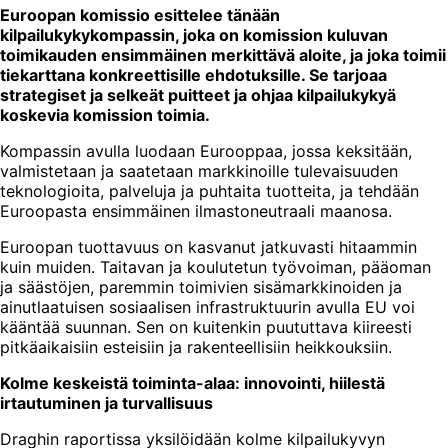
Euroopan komissio esittelee tänään
kilpailukykykompassin, joka on komission kuluvan
toimikauden ensimmäinen merkittävä aloite, ja joka toimii
tiekarttana konkreettisille ehdotuksille. Se tarjoaa
strategiset ja selkeät puitteet ja ohjaa kilpailukykyä
koskevia komission toimia.
Kompassin avulla luodaan Eurooppaa, jossa keksitään,
valmistetaan ja saatetaan markkinoille tulevaisuuden
teknologioita, palveluja ja puhtaita tuotteita, ja tehdään
Euroopasta ensimmäinen ilmastoneutraali maanosa.
Euroopan tuottavuus on kasvanut jatkuvasti hitaammin
kuin muiden. Taitavan ja koulutetun työvoiman, pääoman
ja säästöjen, paremmin toimivien sisämarkkinoiden ja
ainutlaatuisen sosiaalisen infrastruktuurin avulla EU voi
kääntää suunnan. Sen on kuitenkin puututtava kiireesti
pitkäaikaisiin esteisiin ja rakenteellisiin heikkouksiin.
Kolme keskeistä toiminta-alaa: innovointi, hiilestä
irtautuminen ja turvallisuus
Draghin raportissa yksilöidään kolme kilpailukyvyn