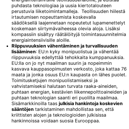
puhdasta teknologiaa ja uusia kiertotalouteen
perustuvia liiketoimintamalleja. Teollisuuden hiilestä
irtautumisen nopeuttamista koskevalla
säädöksellä laajennetaan nopeutetut lupamenettelyt
koskemaan siirtymävaiheessa olevia aloja. Lisäksi
kompassiin sisältyy räätälöityjä toimintasuunnitelmia
energiaintensiivisille aloille.
Riippuvuuksien vähentäminen ja turvallisuuden
lisääminen
: EU:n kyky monipuolistua ja vähentää
riippuvuuksia edellyttää tehokkaita kumppanuuksia.
EU:lla on jo nyt maailman suurin ja nopeimmin
kasvava kauppasopimusten verkosto, joka kattaa 76
maata ja jonka osuus EU:n kaupasta on lähes puolet.
Toimitusketjujen monipuolistamiseksi ja
vahvistamiseksi halutaan turvata raaka-aineiden,
puhtaan energian, kestävien liikennepolttoaineiden ja
puhtaan teknologian saanti eri puolilta maailmaa.
Sisämarkkinoilla taas
julkisia hankintoja koskevien
sääntöjen
tarkistaminen mahdollistaa sen, että
kriittisten alojen ja teknologioiden julkisissa
hankinnoissa voidaan suosia Eurooppaa.