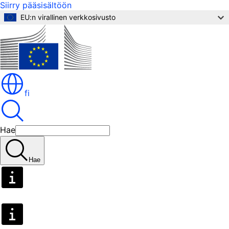
Siirry pääsisältöön
EU:n virallinen verkkosivusto
fi
Hae
Hae