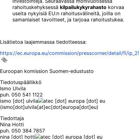
investointeja. Seuraavassa monivuotisessa
rahoituskehyksessä
kilpailukykyrahasto
korvaa
useita nykyisiä EU:n rahoitusvälineitä, joilla on
samanlaiset tavoitteet, ja tarjoaa rahoitustukea.
Lisätietoa laajemmassa tiedotteessa:
https://ec.europa.eu/commission/presscorner/detail/fi/ip_
Euroopan komission Suomen-edustusto
Tiedotuspäällikkö
Ismo Ulvila
puh. 050 541 1122
ismo
[dot]
ulvila
ec
[dot]
europa
[dot]
eu
(ismo[dot]ulvila[at]ec[dot]europa[dot]eu)
Tiedottaja
Nina Hotti
puh. 050 384 7857
nina
[dot]
hotti
ec
[dot]
europa
[dot]
eu