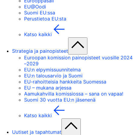
Eurooppasali
EU@Oodi
Suomi EU:ssa
Perustietoa EU:sta
Katso kaikki
Strategia ja painopisteet
Euroopan komission painopisteet vuosille 2024
–2029
EU:n elpymissuunnitelma
EU:n talousarvio ja Suomi
EU-rahoitteisia hankkeita Suomessa
EU – mukana arjessa
Aamukahvilla komissiossa – sana on vapaa!
Suomi 30 vuotta EU:n jäsenenä
Katso kaikki
Uutiset ja tapahtumat