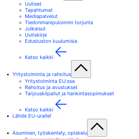
Uutiset
Tapahtumat
Mediapalvelut
Tiedonmanipuloinnin torjunta
Julkaisut
Uutiskirje
Edustuston kuulumisia
Katso kaikki
Yritystoiminta ja rahoitus
Yritystoiminta EU:ssa
Rahoitus ja avustukset
Tarjouskilpailut ja hankintasopimukset
Katso kaikki
Lähde EU-uralle!
Asuminen, työskentely, opiskelu