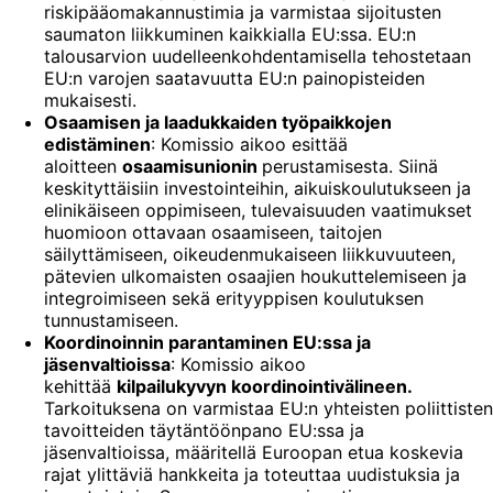
riskipääomakannustimia ja varmistaa sijoitusten
saumaton liikkuminen kaikkialla EU:ssa. EU:n
talousarvion uudelleenkohdentamisella tehostetaan
EU:n varojen saatavuutta EU:n painopisteiden
mukaisesti.
Osaamisen ja laadukkaiden työpaikkojen
edistäminen
: Komissio aikoo esittää
aloitteen
osaamisunionin
perustamisesta. Siinä
keskityttäisiin investointeihin, aikuiskoulutukseen ja
elinikäiseen oppimiseen, tulevaisuuden vaatimukset
huomioon ottavaan osaamiseen, taitojen
säilyttämiseen, oikeudenmukaiseen liikkuvuuteen,
pätevien ulkomaisten osaajien houkuttelemiseen ja
integroimiseen sekä erityyppisen koulutuksen
tunnustamiseen.
Koordinoinnin parantaminen EU:ssa ja
jäsenvaltioissa
: Komissio aikoo
kehittää
kilpailukyvyn koordinointivälineen.
Tarkoituksena on varmistaa EU:n yhteisten poliittisten
tavoitteiden täytäntöönpano EU:ssa ja
jäsenvaltioissa, määritellä Euroopan etua koskevia
rajat ylittäviä hankkeita ja toteuttaa uudistuksia ja