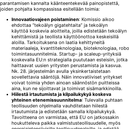
parantamisen kannalta käänteentekevää painopistettä,
joiden pohjalta kompassissa esitellään toimia:
Innovaatiovajeen poistaminen
: Komissio aikoo
ehdottaa ”tekoälyn gigatehtaita” ja tekoälyn
käyttöä koskevia aloitteita, joilla edistetään tekoälyn
kehittämistä ja teollista käyttöönottoa keskeisillä
aloilla. Tarkoituksena on laatia kehittyneitä
materiaaleja, kvanttiteknologiaa, bioteknologiaa, rob
toimintasuunnitelmia. Startup- ja scaleup-yrityksiä
koskevalla EU:n strategialla puututaan esteisiin, jotka
haittaavat uusien yritysten perustamista ja kasvua.
Nk. 28. järjestelmän avulla yksinkertaistetaan
sovellettavia sääntöjä. Näin innovatiiviset yritykset
voivat toimia yhden ainoan säännöstön puitteissa
aina, kun ne sijoittavat ja toimivat sisämarkkinoilla.
Hiilestä irtautumista ja kilpailukykyä koskeva
yhteinen etenemissuunnitelma
: Tulevalla puhtaan
teollisuuden ohjelmalla vauhditetaan hiilestä
irtautumista ja edistetään samalla kilpailukykyä.
Tavoitteena on varmistaa, että EU on jatkossakin
houkutteleva paikka valmistusteollisuudelle, myös
energiaintensiivisille teollisuudenaloille, ja edistää