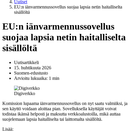
Uutiset
EU:n iänvarmennussovellus suojaa lapsia netin haitalliselta
sisällöltä
EU:n iänvarmennussovellus
suojaa lapsia netin haitalliselta
sisällöltä
Uutisartikkeli
15. huhtikuuta 2026
Suomen-edustusto
Arvioitu lukuaika: 1 min
Digiverkko
Komission lupaama iänvarmennussovellus on nyt saatu valmiiksi, ja
sen käyttö voidaan aloittaa pian. Sovelluksella käyttäjät voivat
todistaa ikänsä helposti ja maksutta verkkoalustoilla, mikä auttaa
suojelemaan lapsia haitalliselta tai laittomalta sisällöltä.
Lisää: