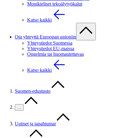
Monikieliset tekoälytyökalut
Katso kaikki
Ota yhteyttä Euroopan unioniin
Yhteystiedot Suomessa
Yhteystiedot EU-maissa
Ongelmia tai huomautettavaa
Katso kaikki
Suomen-edustusto
…
Uutiset ja tapahtumat