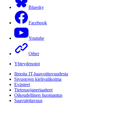
Bluesky
Facebook
Youtube
Other
Yhteydenotot
Ilmoita IT-haavoittuvuudesta
Sivustojen kielivalikoima
Evästeet
Tietosuojaperiaatteet
Oikeudellinen huomautus
Saavutettavuus