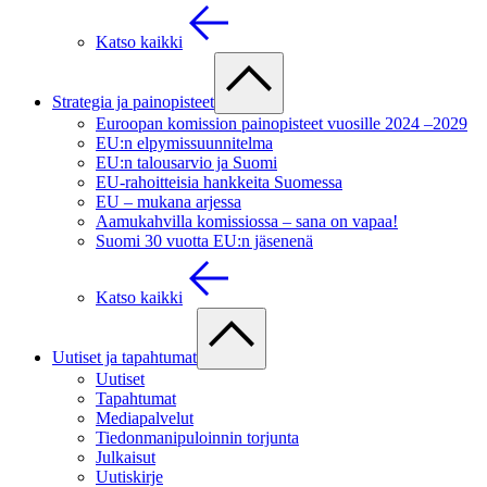
Katso kaikki
Strategia ja painopisteet
Euroopan komission painopisteet vuosille 2024 –2029
EU:n elpymissuunnitelma
EU:n talousarvio ja Suomi
EU-rahoitteisia hankkeita Suomessa
EU – mukana arjessa
Aamukahvilla komissiossa – sana on vapaa!
Suomi 30 vuotta EU:n jäsenenä
Katso kaikki
Uutiset ja tapahtumat
Uutiset
Tapahtumat
Mediapalvelut
Tiedonmanipuloinnin torjunta
Julkaisut
Uutiskirje