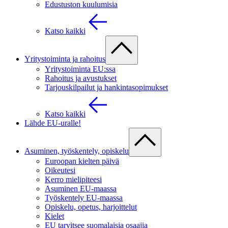
Edustuston kuulumisia
Katso kaikki
Yritystoiminta ja rahoitus
Yritystoiminta EU:ssa
Rahoitus ja avustukset
Tarjouskilpailut ja hankintasopimukset
Katso kaikki
Lähde EU-uralle!
Asuminen, työskentely, opiskelu
Euroopan kielten päivä
Oikeutesi
Kerro mielipiteesi
Asuminen EU-maassa
Työskentely EU-maassa
Opiskelu, opetus, harjoittelut
Kielet
EU tarvitsee suomalaisia osaajia