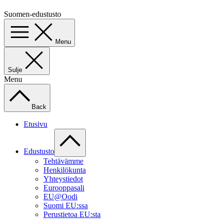
Suomen-edustusto
Menu
Sulje
Menu
Back
Etusivu
Edustusto
Tehtävämme
Henkilökunta
Yhteystiedot
Eurooppasali
EU@Oodi
Suomi EU:ssa
Perustietoa EU:sta