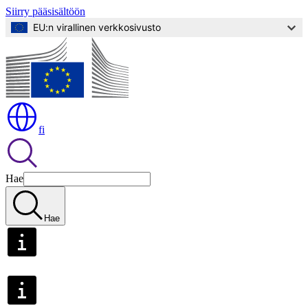
Siirry pääsisältöön
EU:n virallinen verkkosivusto
fi
Hae
Hae