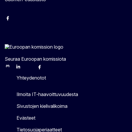
Facebook
Instagram
Bluesky
YouTube
X
Seuraa Euroopan komissiota
Mastodon
LinkedIn
Bluesky
Facebook
Youtube
Other
Yhteydenotot
Ilmoita IT-haavoittuvuudesta
Sivustojen kielivalikoima
Evästeet
Tietosuojaperiaatteet