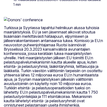
1 min
Turkissa ja Syyriassa tapahtui helmikuun alussa tuhoisia
maanjäristyksiä. EU ja sen jäsenmaat aikovat sitoutua
lisäämään merkittävästi hätäapuun, elpymiseen ja
jälleenrakentamiseen antamaansa tukea. Komissio ja EU:n
neuvoston puheenjohtajamaa Ruotsi isännöivät
Brysselissä 20.3.2023 kansainvälistä avunantajien
konferenssia, jossa kerätään tukea maanjäristysten
uhreille. Heti maanjäristysten jälkeen EU toimitti EU:n
pelastuspalvelumekanismin kautta alueelle apua, kuten
etsintä- ja pelastusryhmiä, lääkintäryhmiä, telttasuojia ja
lääkkeitä. Turkin väestön välittömiin tarpeisiin on osoitettu
yhteensä lähes 12 miljoonaa euroa EU:n humanitaarista
apua, ja Syyrian maanjäristyksen jälkeisiin välittömiin
avustustoimiin on käytetty noin 10 miljoonaa euroa.
Turkkiin etsintä- ja pelastusoperaatioiden tueksi on
lähetetty EU:n pelastuspalvelumekanismin kautta 1 750
pelastustyöntekijää ja 111 etsintäkoiraa. Mekanismin
kautta lähetetyt etsintä- ja pelastusryhmät ovat
onnistuneet pelastamaan useita ihmishenkiä.