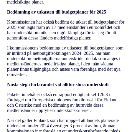
medelsiktiga planer.
Bedömning av utkasten till budgetplaner för 2025
Kommissionen har också bedömt de utkast till budgetplaner för
2025 som lagts fram av 17 medlemsländer i euroområdet och
har undersökt om utkasten utgör lämpliga första steg för att
genomföra dessa länders medelfristiga planer.
I kommissionens bedömning av utkasten till budgetplaner, som
är inriktad på nettoutgiftsökningen 2024–2025, har man
undersökt om nettoutgifterna underskrider de tak som anges i
medlemsländernas medelfristiga planer, i den mån sådana
planer finns tillgängliga och anses vara förenliga med det nya
ramverket.
Nästa steg i förfarandet vid alltför stora underskott
Paketet innehåller också en rapport enligt artikel 126.3 i
fördraget om Europeiska unionens funktionssätt för Finland
och Österrike med en bedömning av huruvida dessa
medlemsländer uppfyller underskottskriteriet.
När det gäller Finland, som har uppgett att landets planerade
underskott under 2024 överstiger 3 procent av bnp, ämnar
kommissionen inte föreslå att ett underskottsförfarande inleds,