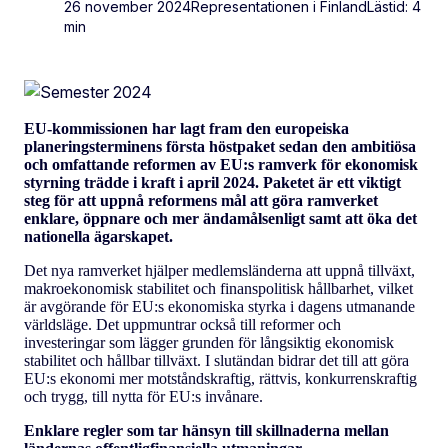
26 november 2024
Representationen i Finland
Lästid: 4
min
EU-kommissionen har lagt fram den europeiska
planeringsterminens första höstpaket sedan den ambitiösa
och omfattande reformen av EU:s ramverk för ekonomisk
styrning trädde i kraft i april 2024. Paketet är ett viktigt
steg för att uppnå reformens mål att göra ramverket
enklare, öppnare och mer ändamålsenligt samt att öka det
nationella ägarskapet.
Det nya ramverket hjälper medlemsländerna att uppnå tillväxt,
makroekonomisk stabilitet och finanspolitisk hållbarhet, vilket
är avgörande för EU:s ekonomiska styrka i dagens utmanande
världsläge. Det uppmuntrar också till reformer och
investeringar som lägger grunden för långsiktig ekonomisk
stabilitet och hållbar tillväxt. I slutändan bidrar det till att göra
EU:s ekonomi mer motståndskraftig, rättvis, konkurrenskraftig
och trygg, till nytta för EU:s invånare.
Enklare regler som tar hänsyn till skillnaderna mellan