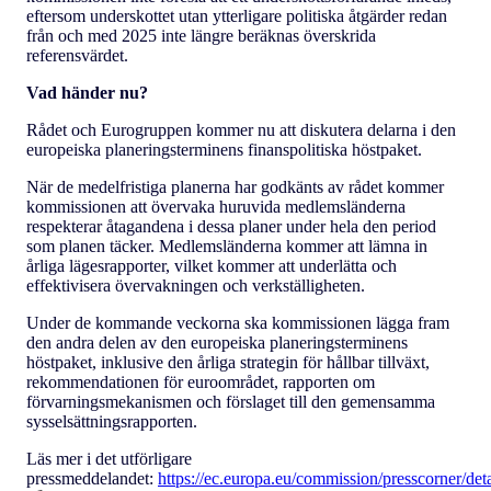
eftersom underskottet utan ytterligare politiska åtgärder redan
från och med 2025 inte längre beräknas överskrida
referensvärdet.
Vad händer nu?
Rådet och Eurogruppen kommer nu att diskutera delarna i den
europeiska planeringsterminens finanspolitiska höstpaket.
När de medelfristiga planerna har godkänts av rådet kommer
kommissionen att övervaka huruvida medlemsländerna
respekterar åtagandena i dessa planer under hela den period
som planen täcker. Medlemsländerna kommer att lämna in
årliga lägesrapporter, vilket kommer att underlätta och
effektivisera övervakningen och verkställigheten.
Under de kommande veckorna ska kommissionen lägga fram
den andra delen av den europeiska planeringsterminens
höstpaket, inklusive den årliga strategin för hållbar tillväxt,
rekommendationen för euroområdet, rapporten om
förvarningsmekanismen och förslaget till den gemensamma
sysselsättningsrapporten.
Läs mer i det utförligare
pressmeddelandet:
https://ec.europa.eu/commission/presscorner/det