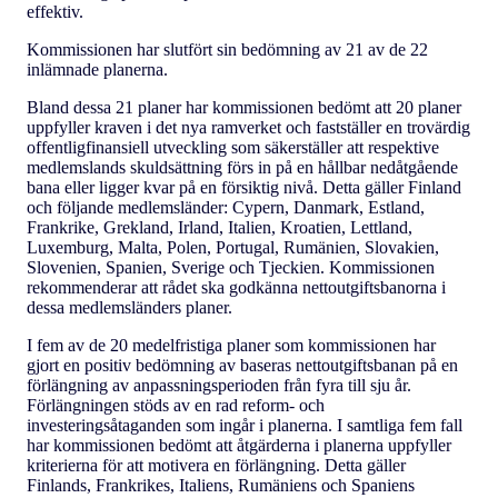
effektiv.
Kommissionen har slutfört sin bedömning av 21 av de 22
inlämnade planerna.
Bland dessa 21 planer har kommissionen bedömt att 20 planer
uppfyller kraven i det nya ramverket och fastställer en trovärdig
offentligfinansiell utveckling som säkerställer att respektive
medlemslands skuldsättning förs in på en hållbar nedåtgående
bana eller ligger kvar på en försiktig nivå. Detta gäller Finland
och följande medlemsländer: Cypern, Danmark, Estland,
Frankrike, Grekland, Irland, Italien, Kroatien, Lettland,
Luxemburg, Malta, Polen, Portugal, Rumänien, Slovakien,
Slovenien, Spanien, Sverige och Tjeckien. Kommissionen
rekommenderar att rådet ska godkänna nettoutgiftsbanorna i
dessa medlemsländers planer.
I fem av de 20 medelfristiga planer som kommissionen har
gjort en positiv bedömning av baseras nettoutgiftsbanan på en
förlängning av anpassningsperioden från fyra till sju år.
Förlängningen stöds av en rad reform- och
investeringsåtaganden som ingår i planerna. I samtliga fem fall
har kommissionen bedömt att åtgärderna i planerna uppfyller
kriterierna för att motivera en förlängning. Detta gäller
Finlands, Frankrikes, Italiens, Rumäniens och Spaniens