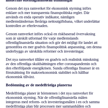
ländernas offentligfinansiella utmaningar
Genom det nya ramverket för ekonomisk styrning införs
enklare och mer transparenta finanspolitiska regler. Där
används en enda operativ indikator, nämligen
medlemsländernas fleråriga nettoutgiftsbana, vilket underlättar
kontrollen av efterlevnaden.
Genom ramverket införs också en riskbaserad övervakning
som är särskilt utformad för varje medlemslands
offentligfinansiella situation och gör det möjligt för landet att
genomföra en mer gradvis finanspolitisk anpassning, om denna
underbyggs av särskilda reformer och investeringar.
Det nya ramverket tillåter en gradvis och realistisk minskning
av den offentliga skuldsättningen efter coronapandemin och
den efterföljande energikrisen. Sunda offentliga finanser är en
förutsättning för makroekonomisk stabilitet och hållbar
ekonomisk tillväxt.
Bedömning av de medelfristiga planerna
Medelfristiga planer är hörnstenen i det nya ramverket för
ekonomisk styrning. När de offentligfinansiella målen
integreras med reform- och investeringsmålen i en och samma
medelfristiga plan blir processen mer sammanhållen och