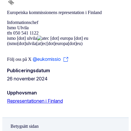
Europeiska kommissionens representation i Finland
Informationschef
Ismo Ulvila
tfn 050 541 1122
ismo
[dot]
ulvila
ec
[dot]
europa
[dot]
eu
(ismo[dot]ulvila[at]ec[dot]europa[dot]eu)
@eukomissio
Följ oss på X
Publiceringsdatum
26 november 2024
Upphovsman
Representationen i Finland
Betygsätt sidan