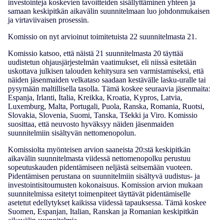
investointeja koskevien tavoitteiden sisällyttäminen yhteen ja
samaan keskipitkän aikavälin suunnitelmaan luo johdonmukaisen
ja virtaviivaisen prosessin.
Komissio on nyt arvioinut toimitetuista 22 suunnitelmasta 21.
Komissio katsoo, että näistä 21 suunnitelmasta 20 täyttää
uudistetun ohjausjärjestelmän vaatimukset, eli niissä esitetään
uskottava julkisen talouden kehitysura sen varmistamiseksi, että
näiden jäsenmaiden velkataso saadaan kestävälle lasku-uralle tai
pysymään maltillisella tasolla. Tämä koskee seuraavia jäsenmaita:
Espanja, Irlanti, Italia, Kreikka, Kroatia, Kypros, Latvia,
Luxemburg, Malta, Portugali, Puola, Ranska, Romania, Ruotsi,
Slovakia, Slovenia, Suomi, Tanska, Tšekki ja Viro. Komissio
suosittaa, että neuvosto hyväksyy näiden jäsenmaiden
suunnitelmiin sisältyvän nettomenopolun.
Komissiolta myönteisen arvion saaneista 20:stä keskipitkän
aikavälin suunnitelmasta viidessä nettomenopolku perustuu
sopeutuskauden pidentämiseen neljästä seitsemään vuoteen.
Pidentämisen perustana on suunnitelmiin sisältyvä uudistus- ja
investointisitoumusten kokonaisuus. Komission arvion mukaan
suunnitelmissa esitetyt toimenpiteet täyttävät pidentämiselle
asetetut edellytykset kaikissa viidessä tapauksessa. Tämä koskee
Suomen, Espanjan, Italian, Ranskan ja Romanian keskipitkän