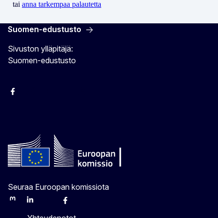
tai
anna tarkempaa palautetta
Suomen-edustusto
Sivuston ylläpitäjä:
Suomen-edustusto
Facebook
Instagram
Bluesky
YouTube
X
Seuraa Euroopan komissiota
Mastodon
LinkedIn
Bluesky
Facebook
Youtube
Other
Yhteydenotot