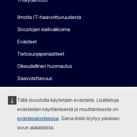
Ilmoita IT-haavoittuvuudesta
Sivustojen kielivalikoima
Evästeet
Tietosuojaperiaatteet
Oikeudellinen huomautus
Saavutettavuus
Tällä sivustolla käytetään evästeitä. Lisätietoja
evästeiden käyttämisestä ja muuttamisesta on
evästeselosteessa
. Sama linkki löytyy jokaisen
sivun alalaidasta.