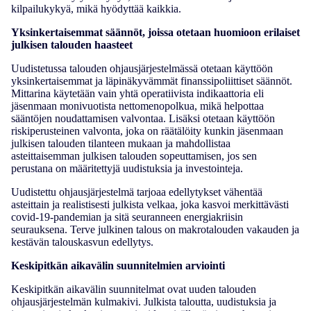
kilpailukykyä, mikä hyödyttää kaikkia.
Yksinkertaisemmat säännöt, joissa otetaan huomioon erilaiset
julkisen talouden haasteet
Uudistetussa talouden ohjausjärjestelmässä otetaan käyttöön
yksinkertaisemmat ja läpinäkyvämmät finanssipoliittiset säännöt.
Mittarina käytetään vain yhtä operatiivista indikaattoria eli
jäsenmaan monivuotista nettomenopolkua, mikä helpottaa
sääntöjen noudattamisen valvontaa. Lisäksi otetaan käyttöön
riskiperusteinen valvonta, joka on räätälöity kunkin jäsenmaan
julkisen talouden tilanteen mukaan ja mahdollistaa
asteittaisemman julkisen talouden sopeuttamisen, jos sen
perustana on määritettyjä uudistuksia ja investointeja.
Uudistettu ohjausjärjestelmä tarjoaa edellytykset vähentää
asteittain ja realistisesti julkista velkaa, joka kasvoi merkittävästi
covid-19-pandemian ja sitä seuranneen energiakriisin
seurauksena. Terve julkinen talous on makrotalouden vakauden ja
kestävän talouskasvun edellytys.
Keskipitkän aikavälin suunnitelmien arviointi
Keskipitkän aikavälin suunnitelmat ovat uuden talouden
ohjausjärjestelmän kulmakivi. Julkista taloutta, uudistuksia ja