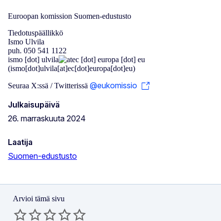
Euroopan komission Suomen-edustusto
Tiedotuspäällikkö
Ismo Ulvila
puh. 050 541 1122
ismo
[dot]
ulvila
ec
[dot]
europa
[dot]
eu
(ismo[dot]ulvila[at]ec[dot]europa[dot]eu)
@eukomissio
Seuraa X:ssä / Twitterissä
Julkaisupäivä
26. marraskuuta 2024
Laatija
Suomen-edustusto
Arvioi tämä sivu