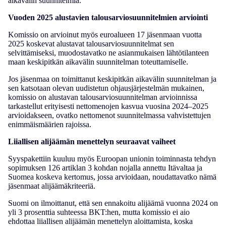
aikavälin suunnitelmia.
Vuoden 2025 alustavien talousarviosuunnitelmien arviointi
Komissio on arvioinut myös euroalueen 17 jäsenmaan vuotta
2025 koskevat alustavat talousarviosuunnitelmat sen
selvittämiseksi, muodostavatko ne asianmukaisen lähtötilanteen
maan keskipitkän aikavälin suunnitelman toteuttamiselle.
Jos jäsenmaa on toimittanut keskipitkän aikavälin suunnitelman ja
sen katsotaan olevan uudistetun ohjausjärjestelmän mukainen,
komissio on alustavan talousarviosuunnitelman arvioinnissa
tarkastellut erityisesti nettomenojen kasvua vuosina 2024–2025
arvioidakseen, ovatko nettomenot suunnitelmassa vahvistettujen
enimmäismäärien rajoissa.
Liiallisen alijäämän menettelyn seuraavat vaiheet
Syyspakettiin kuuluu myös Euroopan unionin toiminnasta tehdyn
sopimuksen 126 artiklan 3 kohdan nojalla annettu Itävaltaa ja
Suomea koskeva kertomus, jossa arvioidaan, noudattavatko nämä
jäsenmaat alijäämäkriteeriä.
Suomi on ilmoittanut, että sen ennakoitu alijäämä vuonna 2024 on
yli 3 prosenttia suhteessa BKT:hen, mutta komissio ei aio
ehdottaa liiallisen alijäämän menettelyn aloittamista, koska