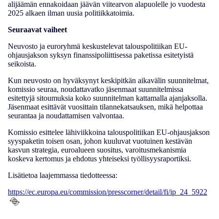
alijäämän ennakoidaan jäävän viitearvon alapuolelle jo vuodesta
2025 alkaen ilman uusia politiikkatoimia.
Seuraavat vaiheet
Neuvosto ja euroryhmä keskustelevat talouspolitiikan EU-
ohjausjakson syksyn finanssipoliittisessa paketissa esitetyistä
seikoista.
Kun neuvosto on hyväksynyt keskipitkän aikavälin suunnitelmat,
komissio seuraa, noudattavatko jäsenmaat suunnitelmissa
esitettyjä sitoumuksia koko suunnitelman kattamalla ajanjaksolla.
Jäsenmaat esittävät vuosittain tilannekatsauksen, mikä helpottaa
seurantaa ja noudattamisen valvontaa.
Komissio esittelee lähiviikkoina talouspolitiikan EU-ohjausjakson
syyspaketin toisen osan, johon kuuluvat vuotuinen kestävän
kasvun strategia, euroalueen suositus, varoitusmekanismia
koskeva kertomus ja ehdotus yhteiseksi työllisyysraportiksi.
Lisätietoa laajemmassa tiedotteessa:
https://ec.europa.eu/commission/presscorner/detail/fi/ip_24_5922