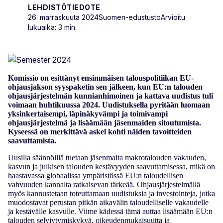
LEHDISTÖTIEDOTE
26. marraskuuta 2024
Suomen-edustusto
Arvioitu
lukuaika: 3 min
Komissio on esittänyt ensimmäisen talouspolitiikan EU-
ohjausjakson syyspaketin sen jälkeen, kun EU:n talouden
ohjausjärjestelmän kunnianhimoinen ja kattava uudistus tuli
voimaan huhtikuussa 2024. Uudistuksella pyritään luomaan
yksinkertaisempi, läpinäkyvämpi ja toimivampi
ohjausjärjestelmä ja lisäämään jäsenmaiden sitoutumista.
Kyseessä on merkittävä askel kohti näiden tavoitteiden
saavuttamista.
Uusilla säännöillä tuetaan jäsenmaita makrotalouden vakauden,
kasvun ja julkisen talouden kestävyyden saavuttamisessa, mikä on
haastavassa globaalissa ympäristössä EU:n taloudellisen
vahvuuden kannalta ratkaisevan tärkeää. Ohjausjärjestelmällä
myös kannustetaan toteuttamaan uudistuksia ja investointeja, jotka
muodostavat perustan pitkän aikavälin taloudelliselle vakaudelle
ja kestävälle kasvulle. Viime kädessä tämä auttaa lisäämään EU:n
talouden selviytymiskykyä, oikeudenmukaisuutta ja