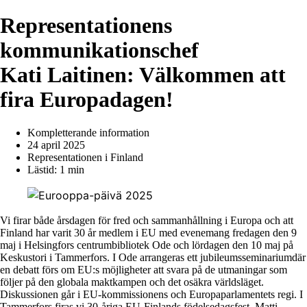
Representationens
kommunikationschef
Kati Laitinen: Välkommen att
fira Europadagen!
Kompletterande information
24 april 2025
Representationen i Finland
Lästid: 1 min
Vi firar både årsdagen för fred och sammanhållning i Europa och att
Finland har varit 30 år medlem i EU med evenemang fredagen den 9
maj i Helsingfors centrumbibliotek Ode och lördagen den 10 maj på
Keskustori i Tammerfors. I Ode arrangeras ett jubileumsseminariumdär
en debatt förs om EU:s möjligheter att svara på de utmaningar som
följer på den globala maktkampen och det osäkra världsläget.
Diskussionen går i EU-kommissionens och Europaparlamentets regi. I
Tammerfors firas vi 30-åriga EU-Finlands födelsedagsfest. Matti