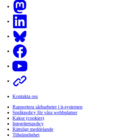
Mastodon
LinkedIn
Bluesky
Facebook
Youtube
Other
Kontakta oss
Rapportera sårbarheter i it-systemen
Språkpolicy för våra webbplatser
Kakor (cookies)
Integritetspolicy
Rättsligt meddelande
Tillgänglighet