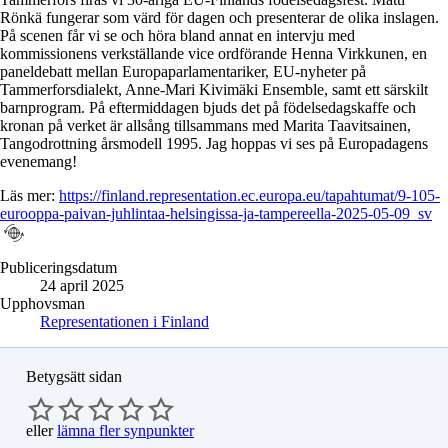
Rönkä fungerar som värd för dagen och presenterar de olika inslagen.
På scenen får vi se och höra bland annat en intervju med
kommissionens verkställande vice ordförande Henna Virkkunen, en
paneldebatt mellan Europaparlamentariker, EU-nyheter på
Tammerforsdialekt, Anne-Mari Kivimäki Ensemble, samt ett särskilt
barnprogram. På eftermiddagen bjuds det på födelsedagskaffe och
kronan på verket är allsång tillsammans med Marita Taavitsainen,
Tangodrottning årsmodell 1995. Jag hoppas vi ses på Europadagens
evenemang!
Läs mer:
https://finland.representation.ec.europa.eu/tapahtumat/9-105-
eurooppa-paivan-juhlintaa-helsingissa-ja-tampereella-2025-05-09_sv
Publiceringsdatum
24 april 2025
Upphovsman
Representationen i Finland
Betygsätt sidan
eller
lämna fler synpunkter