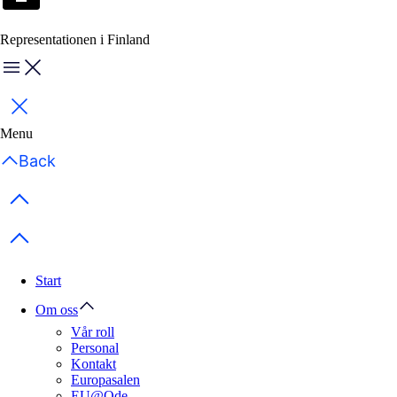
Representationen i Finland
Menu
Stäng
Menu
Back
Previous items
Next items
Start
Om oss
Vår roll
Personal
Kontakt
Europasalen
EU@Ode