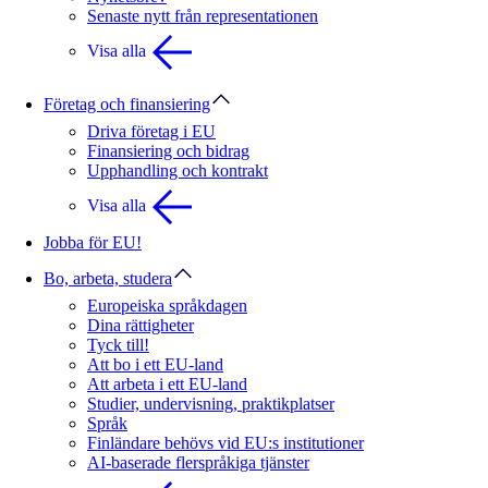
Senaste nytt från representationen
Visa alla
Företag och finansiering
Driva företag i EU
Finansiering och bidrag
Upphandling och kontrakt
Visa alla
Jobba för EU!
Bo, arbeta, studera
Europeiska språkdagen
Dina rättigheter
Tyck till!
Att bo i ett EU-land
Att arbeta i ett EU-land
Studier, undervisning, praktikplatser
Språk
Finländare behövs vid EU:s institutioner
AI-baserade flerspråkiga tjänster