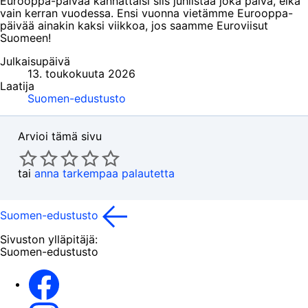
Eurooppa-päivää kannattaisi siis juhlistaa joka päivä, eikä
vain kerran vuodessa. Ensi vuonna vietämme Eurooppa-
päivää ainakin kaksi viikkoa, jos saamme Euroviisut
Suomeen!
Julkaisupäivä
13. toukokuuta 2026
Laatija
Suomen-edustusto
Arvioi tämä sivu
tai
anna tarkempaa palautetta
Suomen-edustusto
Sivuston ylläpitäjä:
Suomen-edustusto
Facebook
Instagram