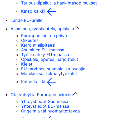
Tarjouskilpailut ja hankintasopimukset
Katso kaikki
Lähde EU-uralle!
Asuminen, työskentely, opiskelu
Euroopan kielten päivä
Oikeutesi
Kerro mielipiteesi
Asuminen EU-maassa
Työskentely EU-maassa
Opiskelu, opetus, harjoittelut
Kielet
EU tarvitsee suomalaisia osaajia
Monikieliset tekoälytyökalut
Katso kaikki
Ota yhteyttä Euroopan unioniin
Yhteystiedot Suomessa
Yhteystiedot EU-maissa
Ongelmia tai huomautettavaa