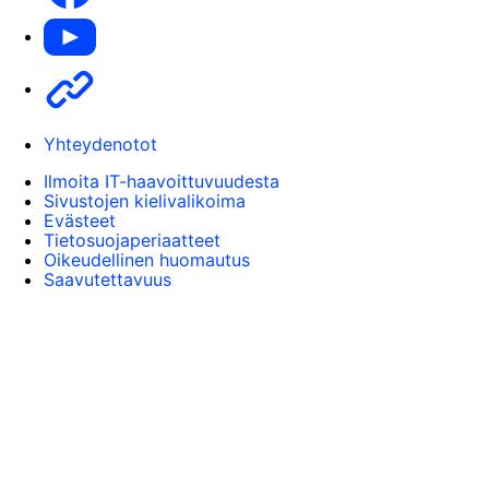
Youtube
Other
Yhteydenotot
Ilmoita IT-haavoittuvuudesta
Sivustojen kielivalikoima
Evästeet
Tietosuojaperiaatteet
Oikeudellinen huomautus
Saavutettavuus