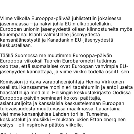
Viime viikolla Eurooppa-päivää juhlistettiin jokaisessa
jäsenmaassa – ja näkyi juhla EU:n ulkopuolellakin.
Euroopan unionin jäsenyydestä ollaan kiinnostuneita myös
kauempana: Islanti valmistelee jäsenyydestä
kansanäänestystä ja Kanadankin EU-jäsenyydestä
keskustellaan.
Täällä Suomessa me muutimme Eurooppa-päivän
Eurooppa-viikoksi! Tuorein Eurobarometri-tutkimus
osoittaa, että suomalaiset ovat Euroopan vahvimpia EU-
jäsenyyden kannattajia, ja viime viikko todella osoitti sen.
Komission johtava varapuheenjohtaja Henna Virkkunen
osallistui kanssamme moniin eri tapahtumiin ja antoi useita
haastatteluja medialle. Helsingin keskustakirjasto Oodissa
Eurooppa-päivän seminaari kokosi päättäjiä,
asiantuntijoita ja kansalaisia keskustelemaan Euroopan
tulevaisuudesta muuttuvassa maailmassa. Lauantaina
vietimme kansanjuhlaa Lahden torilla. Tunnelma,
keskustelut ja musiikki – mukaan lukien Ettan energinen
esitys – oli inspiroiva päätös viikolle.