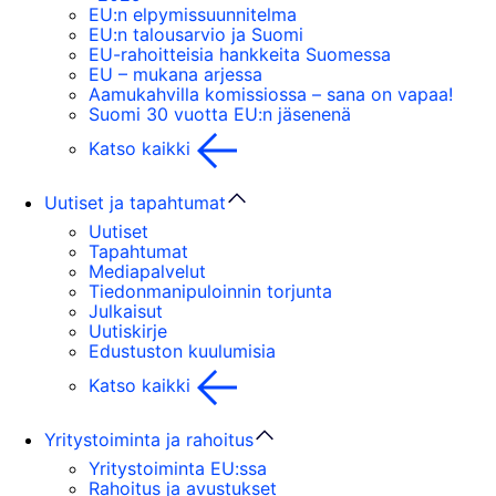
EU:n elpymissuunnitelma
EU:n talousarvio ja Suomi
EU-rahoitteisia hankkeita Suomessa
EU – mukana arjessa
Aamukahvilla komissiossa – sana on vapaa!
Suomi 30 vuotta EU:n jäsenenä
Katso kaikki
Uutiset ja tapahtumat
Uutiset
Tapahtumat
Mediapalvelut
Tiedonmanipuloinnin torjunta
Julkaisut
Uutiskirje
Edustuston kuulumisia
Katso kaikki
Yritystoiminta ja rahoitus
Yritystoiminta EU:ssa
Rahoitus ja avustukset