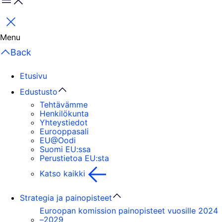
Menu
Sulje
Menu
Back
Etusivu
Edustusto
Tehtävämme
Henkilökunta
Yhteystiedot
Eurooppasali
EU@Oodi
Suomi EU:ssa
Perustietoa EU:sta
Katso kaikki
Strategia ja painopisteet
Euroopan komission painopisteet vuosille 2024
–2029