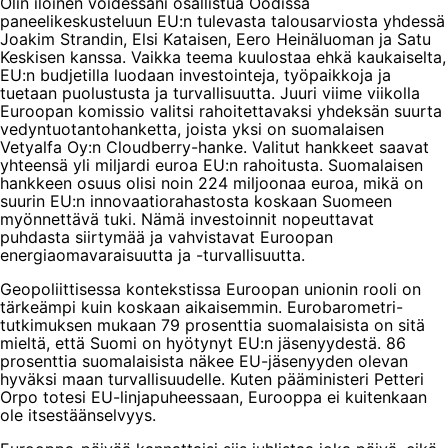
Olin iloinen voidessani osallistua Oodissa
paneelikeskusteluun EU:n tulevasta talousarviosta yhdessä
Joakim Strandin, Elsi Kataisen, Eero Heinäluoman ja Satu
Keskisen kanssa. Vaikka teema kuulostaa ehkä kaukaiselta,
EU:n budjetilla luodaan investointeja, työpaikkoja ja
tuetaan puolustusta ja turvallisuutta. Juuri viime viikolla
Euroopan komissio valitsi rahoitettavaksi yhdeksän suurta
vedyntuotantohanketta, joista yksi on suomalaisen
Vetyalfa Oy:n Cloudberry-hanke. Valitut hankkeet saavat
yhteensä yli miljardi euroa EU:n rahoitusta. Suomalaisen
hankkeen osuus olisi noin 224 miljoonaa euroa, mikä on
suurin EU:n innovaatiorahastosta koskaan Suomeen
myönnettävä tuki. Nämä investoinnit nopeuttavat
puhdasta siirtymää ja vahvistavat Euroopan
energiaomavaraisuutta ja -turvallisuutta.
Geopoliittisessa kontekstissa Euroopan unionin rooli on
tärkeämpi kuin koskaan aikaisemmin. Eurobarometri-
tutkimuksen mukaan 79 prosenttia suomalaisista on sitä
mieltä, että Suomi on hyötynyt EU:n jäsenyydestä. 86
prosenttia suomalaisista näkee EU-jäsenyyden olevan
hyväksi maan turvallisuudelle. Kuten pääministeri Petteri
Orpo totesi EU-linjapuheessaan, Eurooppa ei kuitenkaan
ole itsestäänselvyys.