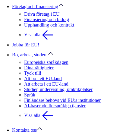
Företag och finansiering
Driva företag i EU
Finansiering och bidrag
Upphandling och kontrakt
Visa alla
Jobba för EU!
Bo, arbeta, studera
Europeiska språkdagen
Dina rättigheter
Tyck till!
Att bo i ett EU-land
Att arbeta i ett EU-land
Studier, undervisning, praktikplatser
Språk
Finländare behövs vid EU:s institutioner
AI-baserade flerspråkiga tjänster
Visa alla
Kontakta oss