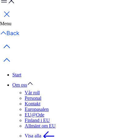
Menu
Stäng
Menu
Back
Previous items
Next items
Start
Om oss
Vår roll
Personal
Kontakt
Europasalen
EU@Ode
Finland i EU
Allmänt om EU
Visa alla