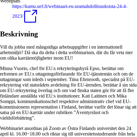
Webbplats
https://kamu.uef.fi/webinaari-eu-uramahdollisuuksista-24-4-
2023/
Beskrivning
Vill du jobba med mångsidiga arbetsuppgifter i en internationell
arbetsmiljö? Då ska du delta i detta webbinarium, där du får veta mer
om olika karriärmöjligheter inom EU!
Minna Vuorio, chef för EU:s rekryteringsbyrå Epso, berättar om
reformen av EU:s uttagningsförfarande för EU-tjänstemän och om de
uttagningar som inleds i september. Tiina Ehrnrooth, specialist på EU-
rekrytering vid statsrådets avdelning för EU-ärenden, berättar å sin sida
om EU-rekrytering överlag och om vad finska staten gör för att få fler
finländare anställda vid EU:s institutioner. Kati Laitinen och Mika
Somppi, kommunikationschef respektive administrativ chef vid EU-
kommissionens representation i Finland, berättar varför det lönar sig att
satsa på en EU-karriär under rubriken ”Äventyrslust och
världsförbättring”.
Webbinariet anordnas på Zoom av Östra Finlands universitet den 24
april kl. 16.00−18.00 och riktar sig till universitetsstuderande från hela