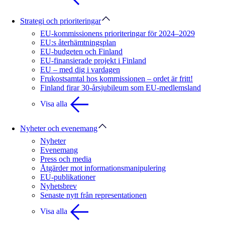
Strategi och prioriteringar
EU-kommissionens prioriteringar för 2024–2029
EU:s återhämtningsplan
EU-budgeten och Finland
EU-finansierade projekt i Finland
EU – med dig i vardagen
Frukostsamtal hos kommissionen – ordet är fritt!
Finland firar 30-årsjubileum som EU-medlemsland
Visa alla
Nyheter och evenemang
Nyheter
Evenemang
Press och media
Åtgärder mot informationsmanipulering
EU-publikationer
Nyhetsbrev
Senaste nytt från representationen
Visa alla