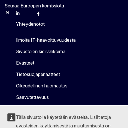
Seuraa Euroopan komissiota
Mastodon
LinkedIn
Bluesky
Facebook
Youtube
Other
Yhteydenotot
Ilmoita IT-haavoittuvuudesta
Sivustojen kielivalikoima
Evästeet
Tietosuojaperiaatteet
Oikeudellinen huomautus
Saavutettavuus
Tällä sivustolla käytetään evästeitä. Lisätietoja
evästeiden käyttämisestä ja muuttamisesta on