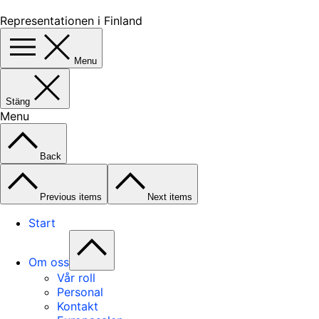
Representationen i Finland
Menu
Stäng
Menu
Back
Previous items
Next items
Start
Om oss
Vår roll
Personal
Kontakt