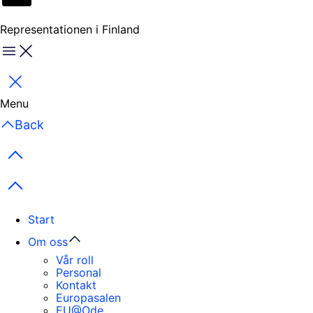
Representationen i Finland
Menu
Stäng
Menu
Back
Previous items
Next items
Start
Om oss
Vår roll
Personal
Kontakt
Europasalen
EU@Ode